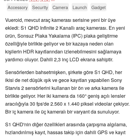
Accessory
Security
Camera
Launch
Gadget
Vueroid, mevcut araç kamerası serisine yeni bir üye
ekledi: S1 QHD Infinite 2 Kanallı araç kamerası. En yeni
ürün, Sonsuz Plaka Yakalama (IPC) plaka geliştirme
özelliğiyle birlikte geliyor ve bir kazaya neden olan
kişilerin HDR kayıtlarından izlenebilmesini sağlamaya
yardımcı oluyor. Dahili 2,3 inç LCD ekrana sahiptir.
Sensörlerden bahsetmişken, şirkete göre S1 QHD, her
ikisi de net düşük ışık ve gece kayıtları yapabilen Sony
Starvis 2 sensörlerini kullanan bir ön ve arka kamera ile
birlikte geliyor. Her iki kamera da 160° geniş açılı lensler
aracılığıyla 30 fps'de 2.560 x 1.440 piksel videolar çekiyor.
Bir iç kamera ile üç kameralı bir varyant da sunuluyor.
S1 QHD'nin diğer özellikleri arasında çarpışma algılama,
hızlandırılmış kayıt, hassas takip için dahili GPS ve kayıt