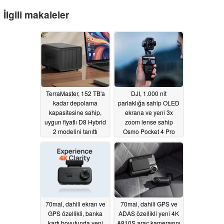
İlgili makaleler
TerraMaster, 152 TB'a
DJI, 1.000 nit
kadar depolama
parlaklığa sahip OLED
kapasitesine sahip,
ekrana ve yeni 3x
uygun fiyatlı D8 Hybrid
zoom lense sahip
2 modelini tanıttı
Osmo Pocket 4 Pro
vlog kamerasını
07/24/2026
piyasaya sürdü
06/16/2026
70mai, dahili ekran ve
70mai, dahili GPS ve
GPS özellikli, banka
ADAS özellikli yeni 4K
kartı boyutunda yeni
A810S araç kamerasını