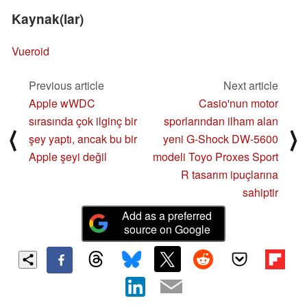
Kaynak(lar)
Vueroid
Previous article
Next article
Apple wWDC
Casio'nun motor
sırasında çok ilginç bir
sporlarından ilham alan
⟨
⟩
şey yaptı, ancak bu bir
yeni G-Shock DW-5600
Apple şeyi değil
modeli Toyo Proxes Sport
R tasarım ipuçlarına
sahiptir
Add as a preferred
source on Google