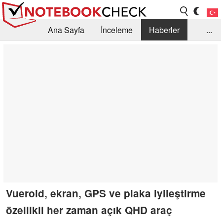
Ana Sayfa
İnceleme
Haberler
...
Öneri /SSS
Kütüphane
Satın Alma Rehberi
Arama
İletişim
Vueroid, ekran, GPS ve plaka iyileştirme
özellikli her zaman açık QHD araç