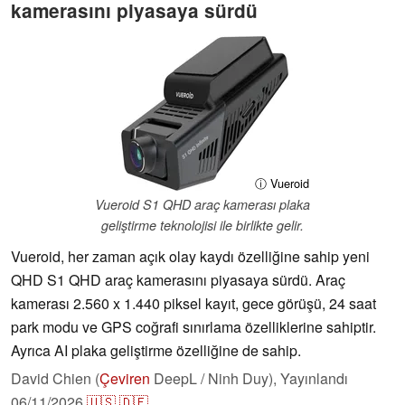
kamerasını piyasaya sürdü
ⓘ Vueroid
Vueroid S1 QHD araç kamerası plaka
geliştirme teknolojisi ile birlikte gelir.
Vueroid, her zaman açık olay kaydı özelliğine sahip yeni
QHD S1 QHD araç kamerasını piyasaya sürdü. Araç
kamerası 2.560 x 1.440 piksel kayıt, gece görüşü, 24 saat
park modu ve GPS coğrafi sınırlama özelliklerine sahiptir.
Ayrıca AI plaka geliştirme özelliğine de sahip.
David Chien (
Çeviren
DeepL / Ninh Duy),
Yayınlandı
06/11/2026
🇺🇸
🇩🇪
...