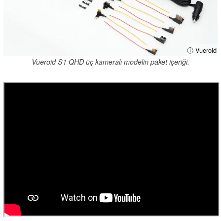
ⓘ Vueroid
Vueroid S1 QHD üç kameralı modelin paket içeriği.