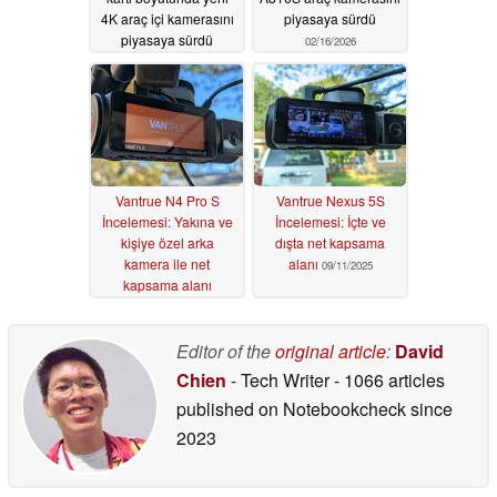
4K araç içi kamerasını
piyasaya sürdü
piyasaya sürdü
02/16/2026
05/20/2026
Vantrue N4 Pro S
Vantrue Nexus 5S
İncelemesi: Yakına ve
İncelemesi: İçte ve
kişiye özel arka
dışta net kapsama
kamera ile net
alanı
09/11/2025
kapsama alanı
11/23/2025
Editor of the
original article
:
David
Chien
- Tech Writer
- 1066 articles
published on Notebookcheck
since
2023