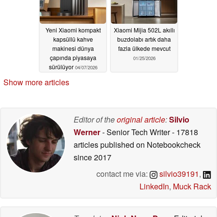
Yeni Xiaomi kompakt
Xiaomi Mijia 502L akıllı
kapsüllü kahve
buzdolabı artık daha
makinesi dünya
fazla ülkede mevcut
çapında piyasaya
01/25/2026
sürülüyor
04/07/2026
Show more articles
Editor of the
original article
:
Silvio
Werner
- Senior Tech Writer
- 17818
articles published on Notebookcheck
since 2017
contact me via:
silvio39191
,
LinkedIn
,
Muck Rack