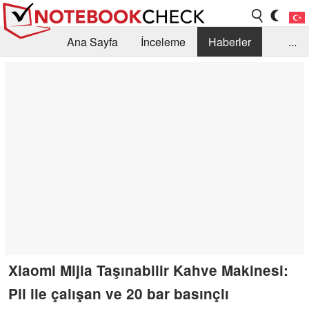
Ana Sayfa
İnceleme
Haberler
...
Öneri /SSS
Kütüphane
Satın Alma Rehberi
Arama
İletişim
Xiaomi Mijia Taşınabilir Kahve Makinesi:
Pil ile çalışan ve 20 bar basınçlı