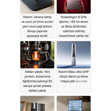
Xiaomi, ekrana sahip
Snapdragon 8 Elite
ve uzun pil ömrü sunan
işlemci, 165 Hz ekran
yeni vücut yağ tartısını
ve Bose tarafından
dünya çapında
optimize edilmiş
piyasaya sürdü
hoparlörlere sahip üst
düzey Xiaomi telefonu
07/02/2026
piyasaya sürüldü
07/01/2026
Atıktan yakıta: Yeni
Xiaomi Mijia Ultra 3HP:
yöntem, kullanılmış
Güçlü stand-up klima
öğütülmüş kahveyi 90
ortaya çıktı
06/01/2026
saniye içinde yüksek
kaliteli yakıta
dönüştürüyor
06/22/2026