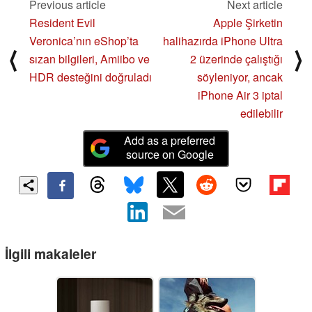
Previous article
Next article
Resident Evil
Apple Şirketin
Veronica’nın eShop’ta
halihazırda iPhone Ultra
⟨
⟩
sızan bilgileri, Amiibo ve
2 üzerinde çalıştığı
HDR desteğini doğruladı
söyleniyor, ancak
iPhone Air 3 iptal
edilebilir
Add as a preferred
source on Google
İlgili makaleler