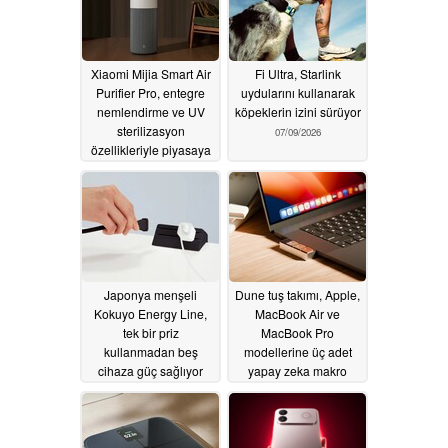
Xiaomi Mijia Smart Air
Fi Ultra, Starlink
Purifier Pro, entegre
uydularını kullanarak
nemlendirme ve UV
köpeklerin izini sürüyor
sterilizasyon
07/09/2026
özellikleriyle piyasaya
çıktı
08/05/2026
Japonya menşeli
Dune tuş takımı, Apple,
Kokuyo Energy Line,
MacBook Air ve
tek bir priz
MacBook Pro
kullanmadan beş
modellerine üç adet
cihaza güç sağlıyor
yapay zeka makro
düğmesi ekliyor
07/09/2026
07/07/2026