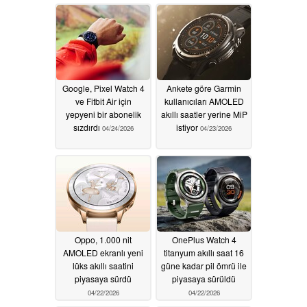
kazanıyor
04/25/2026
04/24/2026
Google, Pixel Watch 4
Ankete göre Garmin
ve Fitbit Air için
kullanıcıları AMOLED
yepyeni bir abonelik
akıllı saatler yerine MiP
sızdırdı
istiyor
04/24/2026
04/23/2026
Oppo, 1.000 nit
OnePlus Watch 4
AMOLED ekranlı yeni
titanyum akıllı saat 16
lüks akıllı saatini
güne kadar pil ömrü ile
piyasaya sürdü
piyasaya sürüldü
04/22/2026
04/22/2026