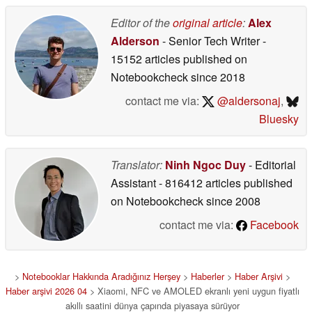
Editor of the
original article
:
Alex
Alderson
- Senior Tech Writer
-
15152 articles published on
Notebookcheck
since 2018
contact me via:
@aldersonaj
,
Bluesky
Translator:
Ninh Ngoc Duy
- Editorial
Assistant
- 816412 articles published
on Notebookcheck
since 2008
contact me via:
Facebook
>
Notebooklar Hakkında Aradığınız Herşey
>
Haberler
>
Haber Arşivi
>
Haber arşivi 2026 04
> Xiaomi, NFC ve AMOLED ekranlı yeni uygun fiyatlı
akıllı saatini dünya çapında piyasaya sürüyor