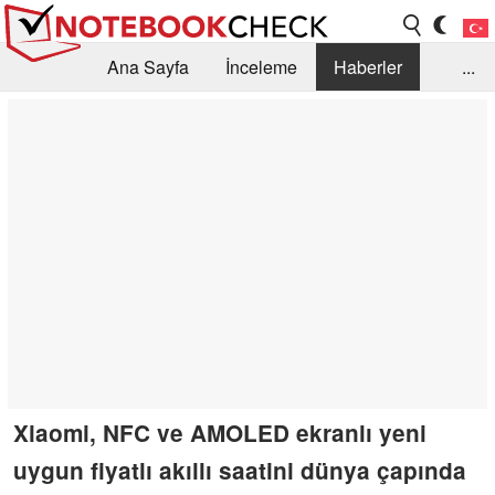
Ana Sayfa
İnceleme
Haberler
...
Öneri /SSS
Kütüphane
Satın Alma Rehberi
Arama
İletişim
Xiaomi, NFC ve AMOLED ekranlı yeni
uygun fiyatlı akıllı saatini dünya çapında