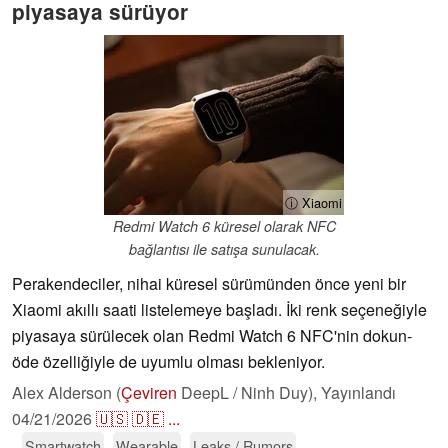
piyasaya sürüyor
ⓘ Xiaomi
Redmi Watch 6 küresel olarak NFC
bağlantısı ile satışa sunulacak.
Perakendeciler, nihai küresel sürümünden önce yeni bir
Xiaomi akıllı saati listelemeye başladı. İki renk seçeneğiyle
piyasaya sürülecek olan Redmi Watch 6 NFC'nin dokun-
öde özelliğiyle de uyumlu olması bekleniyor.
Alex Alderson (
Çeviren
DeepL / Ninh Duy),
Yayınlandı
04/21/2026
🇺🇸
🇩🇪
...
Smartwatch
Wearable
Leaks / Rumors