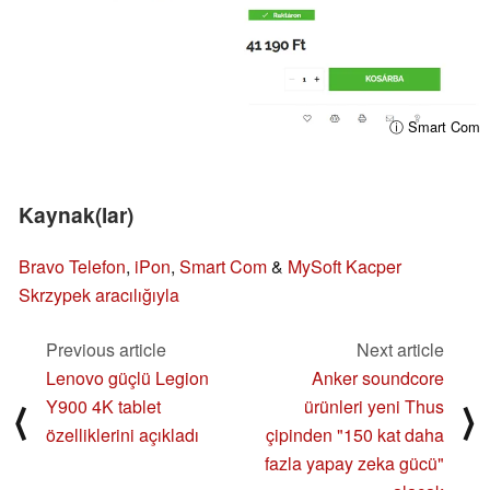
ⓘ Smart Com
Kaynak(lar)
Bravo Telefon
,
iPon
,
Smart Com
&
MySoft
Kacper
Skrzypek aracılığıyla
Previous article
Next article
Lenovo güçlü Legion
Anker soundcore
Y900 4K tablet
ürünleri yeni Thus
⟨
⟩
özelliklerini açıkladı
çipinden "150 kat daha
fazla yapay zeka gücü"