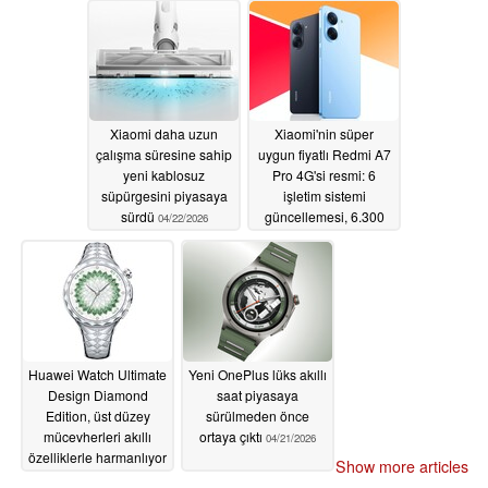
Xiaomi daha uzun
Xiaomi'nin süper
çalışma süresine sahip
uygun fiyatlı Redmi A7
yeni kablosuz
Pro 4G'si resmi: 6
süpürgesini piyasaya
işletim sistemi
sürdü
güncellemesi, 6.300
04/22/2026
mAh pil; vanilya A7
etiketleri
04/21/2026
Huawei Watch Ultimate
Yeni OnePlus lüks akıllı
Design Diamond
saat piyasaya
Edition, üst düzey
sürülmeden önce
mücevherleri akıllı
ortaya çıktı
04/21/2026
özelliklerle harmanlıyor
Show more articles
04/21/2026