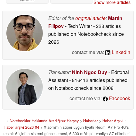
04/21/2026
Show more articles
Editor of the
original article
:
Martin
Filipov
- Tech Writer
- 228 articles
published on Notebookcheck
since
2026
contact me via:
LinkedIn
Translator:
Ninh Ngoc Duy
- Editorial
Assistant
- 816412 articles published
on Notebookcheck
since 2008
contact me via:
Facebook
>
Notebooklar Hakkında Aradığınız Herşey
>
Haberler
>
Haber Arşivi
>
Haber arşivi 2026 04
> Xiaomi'nin süper uygun fiyatlı Redmi A7 Pro 4G'si
resmi: 6 işletim sistemi güncellemesi, 6.300 mAh pil; vanilya A7 etiketleri