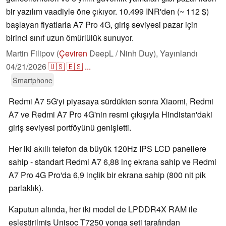
bir yazılım vaadiyle öne çıkıyor. 10.499 INR'den (~ 112 $)
başlayan fiyatlarla A7 Pro 4G, giriş seviyesi pazar için
birinci sınıf uzun ömürlülük sunuyor.
Martin Filipov (
Çeviren
DeepL / Ninh Duy),
Yayınlandı
04/21/2026
🇺🇸
🇪🇸
...
Smartphone
Redmi A7 5G'yi piyasaya sürdükten sonra Xiaomi, Redmi
A7 ve Redmi A7 Pro 4G'nin resmi çıkışıyla Hindistan'daki
giriş seviyesi portföyünü genişletti.
Her iki akıllı telefon da büyük 120Hz IPS LCD panellere
sahip - standart Redmi A7 6,88 inç ekrana sahip ve Redmi
A7 Pro 4G Pro'da 6,9 inçlik bir ekrana sahip (800 nit pik
parlaklık).
Kaputun altında, her iki model de LPDDR4X RAM ile
eşleştirilmiş Unisoc T7250 yonga seti tarafından