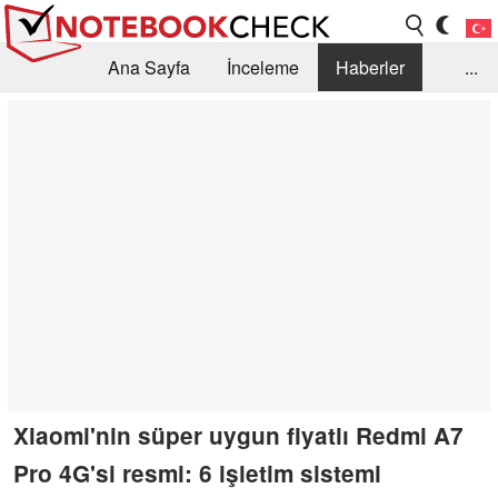
Ana Sayfa
İnceleme
Haberler
...
Öneri /SSS
Kütüphane
Satın Alma Rehberi
Arama
İletişim
Xiaomi'nin süper uygun fiyatlı Redmi A7
Pro 4G'si resmi: 6 işletim sistemi