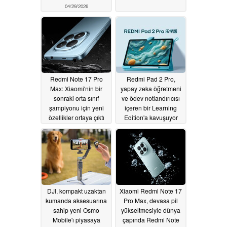
04/29/2026
Redmi Note 17 Pro
Redmi Pad 2 Pro,
Max: Xiaomi'nin bir
yapay zeka öğretmeni
sonraki orta sınıf
ve ödev notlandırıcısı
şampiyonu için yeni
içeren bir Learning
özellikler ortaya çıktı
Edition'a kavuşuyor
04/22/2026
04/22/2026
DJI, kompakt uzaktan
Xiaomi Redmi Note 17
kumanda aksesuarına
Pro Max, devasa pil
sahip yeni Osmo
yükseltmesiyle dünya
Mobile'ı piyasaya
çapında Redmi Note