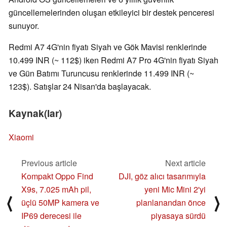
güncellemelerinden oluşan etkileyici bir destek penceresi
sunuyor.
Redmi A7 4G'nin fiyatı Siyah ve Gök Mavisi renklerinde
10.499 INR (~ 112$) iken Redmi A7 Pro 4G'nin fiyatı Siyah
ve Gün Batımı Turuncusu renklerinde 11.499 INR (~
123$). Satışlar 24 Nisan'da başlayacak.
Kaynak(lar)
Xiaomi
Previous article
Next article
Kompakt Oppo Find
DJI, göz alıcı tasarımıyla
X9s, 7.025 mAh pil,
yeni Mic Mini 2'yi
⟨
⟩
üçlü 50MP kamera ve
planlanandan önce
IP69 derecesi ile
piyasaya sürdü