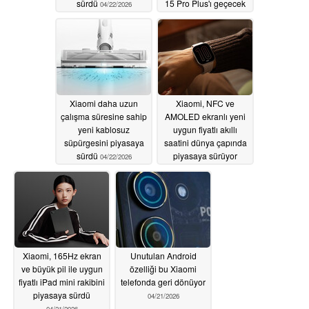
sürdü
15 Pro Plus'ı geçecek
04/22/2026
04/22/2026
Xiaomi daha uzun
Xiaomi, NFC ve
çalışma süresine sahip
AMOLED ekranlı yeni
yeni kablosuz
uygun fiyatlı akıllı
süpürgesini piyasaya
saatini dünya çapında
sürdü
piyasaya sürüyor
04/22/2026
04/21/2026
Xiaomi, 165Hz ekran
Unutulan Android
ve büyük pil ile uygun
özelliği bu Xiaomi
fiyatlı iPad mini rakibini
telefonda geri dönüyor
piyasaya sürdü
04/21/2026