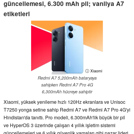
güncellemesi, 6.300 mAh pil; vanilya A7
etiketleri
ⓘ Xiaomi
Redmi A7 5,200mAh bataryaya
sahipken Redmi A7 Pro 4G
6,300mAh hücreye sahiptir
Xiaomi, yüksek yenileme hızlı 120Hz ekranlara ve Unisoc
T7250 yonga setine sahip Redmi A7 ve Redmi A7 Pro 4G'yi
Hindistan'da tanıttı. Pro modeli, 6.300mAh'lik büyük bir pil
ve HyperOS 3 üzerinde çalışan 4 yıllık işletim sistemi
güncellemeleri ve 6 yıllık güvenlik yamaları gibi pazar lideri