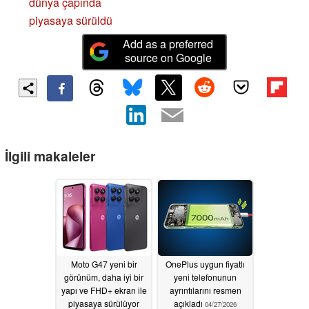
dünya çapında
piyasaya sürüldü
Add as a preferred
source on Google
İlgili makaleler
Moto G47 yeni bir
OnePlus uygun fiyatlı
görünüm, daha iyi bir
yeni telefonunun
yapı ve FHD+ ekran ile
ayrıntılarını resmen
piyasaya sürülüyor
açıkladı
04/27/2026