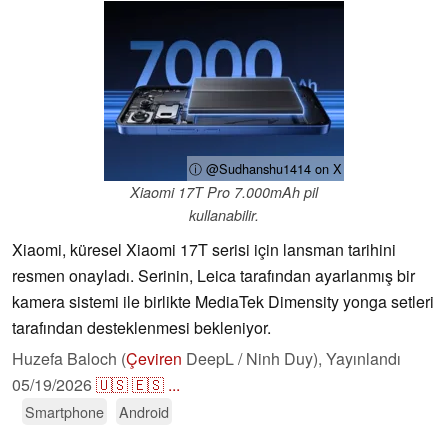
ⓘ @Sudhanshu1414 on X
Xiaomi 17T Pro 7.000mAh pil
kullanabilir.
Xiaomi, küresel Xiaomi 17T serisi için lansman tarihini
resmen onayladı. Serinin, Leica tarafından ayarlanmış bir
kamera sistemi ile birlikte MediaTek Dimensity yonga setleri
tarafından desteklenmesi bekleniyor.
Huzefa Baloch (
Çeviren
DeepL / Ninh Duy),
Yayınlandı
05/19/2026
🇺🇸
🇪🇸
...
Smartphone
Android