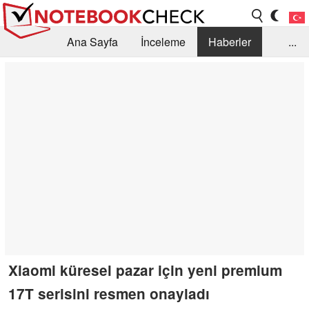
Ana Sayfa
İnceleme
Haberler
...
Öneri /SSS
Kütüphane
Satın Alma Rehberi
Arama
İletişim
Xiaomi küresel pazar için yeni premium
17T serisini resmen onayladı