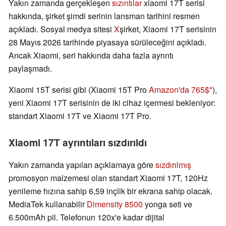
Yakın zamanda gerçekleşen
sızıntılar
xiaomi 17T serisi
hakkında, şirket şimdi serinin lansman tarihini resmen
açıkladı. Sosyal medya sitesi
X
şirket, Xiaomi 17T serisinin
28 Mayıs 2026 tarihinde piyasaya sürüleceğini açıkladı.
Ancak Xiaomi, seri hakkında daha fazla ayrıntı
paylaşmadı.
Xiaomi 15T serisi gibi (Xiaomi 15T Pro
Amazon'da 765$
),
yeni Xiaomi 17T serisinin de iki cihaz içermesi bekleniyor:
standart Xiaomi 17T ve Xiaomi 17T Pro.
Xiaomi 17T ayrıntıları sızdırıldı
Yakın zamanda yapılan açıklamaya göre
sızdırılmış
promosyon malzemesi olan standart Xiaomi 17T, 120Hz
yenileme hızına sahip 6,59 inçlik bir ekrana sahip olacak.
MediaTek kullanabilir
Dimensity 8500
yonga seti ve
6.500mAh pil. Telefonun 120x'e kadar dijital