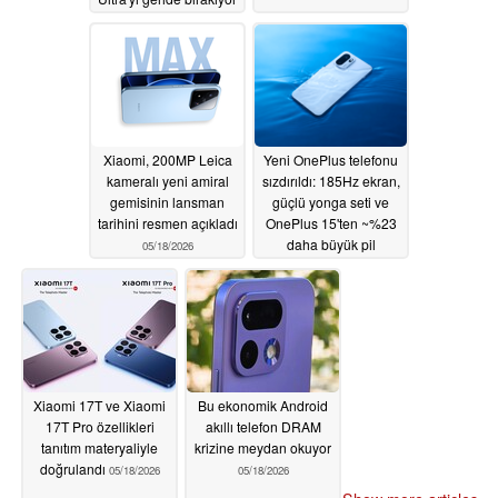
05/20/2026
Xiaomi, 200MP Leica
Yeni OnePlus telefonu
kameralı yeni amiral
sızdırıldı: 185Hz ekran,
gemisinin lansman
güçlü yonga seti ve
tarihini resmen açıkladı
OnePlus 15'ten ~%23
daha büyük pil
05/18/2026
05/18/2026
Xiaomi 17T ve Xiaomi
Bu ekonomik Android
17T Pro özellikleri
akıllı telefon DRAM
tanıtım materyaliyle
krizine meydan okuyor
doğrulandı
05/18/2026
05/18/2026