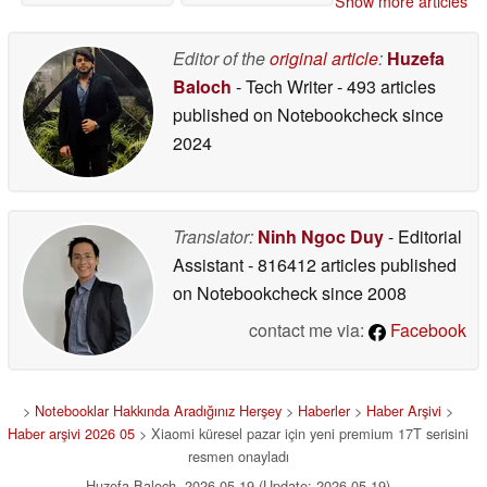
Show more articles
Editor of the
original article
:
Huzefa
Baloch
- Tech Writer
- 493 articles
published on Notebookcheck
since
2024
Translator:
Ninh Ngoc Duy
- Editorial
Assistant
- 816412 articles published
on Notebookcheck
since 2008
contact me via:
Facebook
>
Notebooklar Hakkında Aradığınız Herşey
>
Haberler
>
Haber Arşivi
>
Haber arşivi 2026 05
> Xiaomi küresel pazar için yeni premium 17T serisini
resmen onayladı
Huzefa Baloch, 2026-05-19 (Update: 2026-05-19)