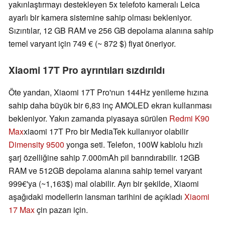
yakınlaştırmayı destekleyen 5x telefoto kameralı Leica
ayarlı bir kamera sistemine sahip olması bekleniyor.
Sızıntılar, 12 GB RAM ve 256 GB depolama alanına sahip
temel varyant için 749 € (~ 872 $) fiyat öneriyor.
Xiaomi 17T Pro ayrıntıları sızdırıldı
Öte yandan, Xiaomi 17T Pro'nun 144Hz yenileme hızına
sahip daha büyük bir 6,83 inç AMOLED ekran kullanması
bekleniyor. Yakın zamanda piyasaya sürülen
Redmi K90
Max
xiaomi 17T Pro bir MediaTek kullanıyor olabilir
Dimensity 9500
yonga seti. Telefon, 100W kablolu hızlı
şarj özelliğine sahip 7.000mAh pil barındırabilir. 12GB
RAM ve 512GB depolama alanına sahip temel varyant
999€'ya (~1,163$) mal olabilir. Ayrı bir şekilde, Xiaomi
aşağıdaki modellerin lansman tarihini de açıkladı
Xiaomi
17 Max
çin pazarı için.