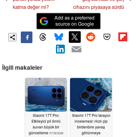
katma değer mi?
cihazını piyasaya sürdü
Add as a preferred
source on Google
İlgili makaleler
Xiaomi 17T Pro:
Xiaomi 17T Pro tarayıcı
Etkileyici pil ömrü
incelemesi: Hızlı çip
sunan büyük bir
birdenbire yavaş
güncelleme
görünmeye
07/29/2026