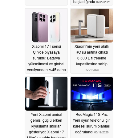
başladığında
07/29/2026
Xiaomi 17T serisi
Xiaomi'nin yeni akıllı
Çin'de piyasaya
RO su arıtma cihazı
sürüldü: Batarya
6.500 L filtreleme
yükseltmesi ve global
kapasitesine sahip
versiyondan %45 daha
05/21/2026
ucuz
06/08/2026
Yeni Xiaomi amiral
RedMagic 11S Pro:
gemisi güçlü erken
Yeni oyun telefonu için
kıyaslama skorları
küresel sürüm planları
gösteriyor, Xiaomi 17
doğrulandı
05/19/2026
Ultra'yı geride bırakıyor