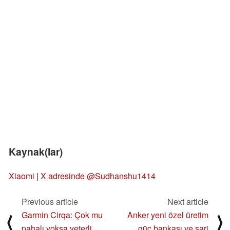
Kaynak(lar)
Xiaomi
|
X adresinde @Sudhanshu1414
Previous article
Next article
Garmin Cirqa: Çok mu
Anker yeni özel üretim
⟨
⟩
pahalı yoksa yeterli
güç bankası ve şarj