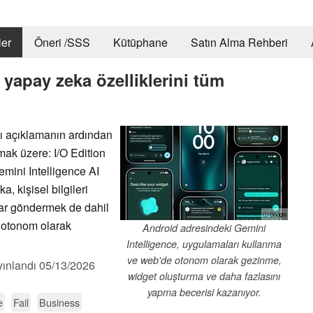
er
Öneri /SSS
Kütüphane
Satın Alma Rehberi
yapay zeka özelliklerini tüm
ı açıklamanın ardından
ak üzere: I/O Edition
emini Intelligence AI
, kişisel bilgileri
lar göndermek de dahil
ⓘ Google
 otonom olarak
Android adresindeki Gemini
Intelligence, uygulamaları kullanma
ve web'de otonom olarak gezinme,
yınlandı
05/13/2026
widget oluşturma ve daha fazlasını
yapma becerisi kazanıyor.
e
Fail
Business