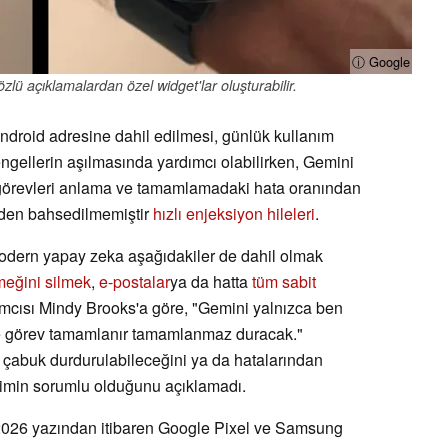
ⓘ Google
zlü açıklamalardan özel widget'lar oluşturabilir.
droid adresine dahil edilmesi, günlük kullanım
 engellerin aşılmasında yardımcı olabilirken, Gemini
 görevleri anlama ve tamamlamadaki hata oranından
nden bahsedilmemiştir
hızlı enjeksiyon hileleri
.
modern yapay zeka aşağıdakiler de dahil olmak
emeğini silmek
,
e-postalar
ya da hatta
tüm sabit
mcısı Mindy Brooks'a göre, "Gemini yalnızca ben
e görev tamamlanır tamamlanmaz duracak."
çabuk durdurulabileceğini ya da hatalarından
kimin sorumlu olduğunu açıklamadı.
i 2026 yazından itibaren Google Pixel ve Samsung