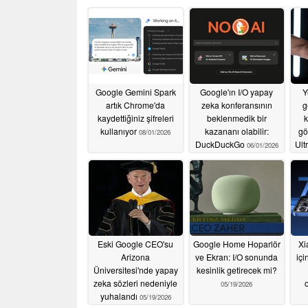
Google Gemini Spark
Google'ın I/O yapay
Y
artık Chrome'da
zeka konferansının
g
kaydettiğiniz şifreleri
beklenmedik bir
k
kullanıyor
kazananı olabilir:
gö
08/01/2026
DuckDuckGo
Ult
06/01/2026
Eski Google CEO'su
Google Home Hoparlör
Xi
Arizona
ve Ekran: I/O sonunda
iç
Üniversitesi'nde yapay
kesinlik getirecek mi?
zeka sözleri nedeniyle
05/19/2026
yuhalandı
05/19/2026