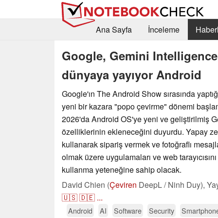
Ana Sayfa
İnceleme
Haberl
Google, Gemini Intelligence 
dünyaya yayıyor Android
Google'ın The Android Show sırasında yaptığ
yeni bir kazara "popo çevirme" dönemi başlam
2026'da Android OS'ye yeni ve geliştirilmiş G
özelliklerinin ekleneceğini duyurdu. Yapay zeka
kullanarak sipariş vermek ve fotoğraflı mesaj
olmak üzere uygulamaları ve web tarayıcısını
kullanma yeteneğine sahip olacak.
David Chien (
Çeviren
DeepL / Ninh Duy),
Ya
🇺🇸
🇩🇪
...
Android
AI
Software
Security
Smartphon