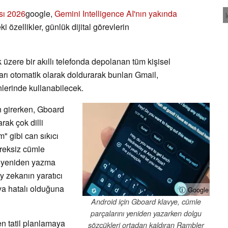
sı 2026
google,
Gemini Intelligence AI'nın yakında
 özellikler, günlük dijital görevlerin
üzere bir akıllı telefonda depolanan tüm kişisel
ları otomatik olarak doldurarak bunları Gmail,
lerinde kullanabilecek.
 girerken, Gboard
rak çok dilli
" gibi can sıkıcı
ereksiz cümle
ri yeniden yazma
 zekanın yaratıcı
ya hatalı olduğuna
ⓘ Google
Android için Gboard klavye, cümle
parçalarını yeniden yazarken dolgu
en tatil planlamaya
sözcükleri ortadan kaldıran Rambler