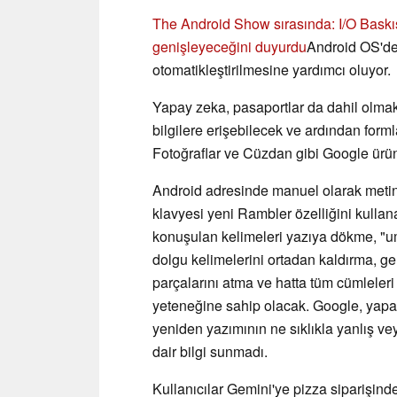
The Android Show sırasında: I/O Baskı
genişleyeceğini duyurdu
Android OS'deki
otomatikleştirilmesine yardımcı oluyor.
Yapay zeka, pasaportlar da dahil olmak 
bilgilere erişebilecek ve ardından form
Fotoğraflar ve Cüzdan gibi Google ürün
Android adresinde manuel olarak metin
klavyesi yeni Rambler özelliğini kullana
konuşulan kelimeleri yazıya dökme, "um
dolgu kelimelerini ortadan kaldırma, g
parçalarını atma ve hatta tüm cümlele
yeteneğine sahip olacak. Google, yapay
yeniden yazımının ne sıklıkla yanlış ve
dair bilgi sunmadı.
Kullanıcılar Gemini'ye pizza siparişind