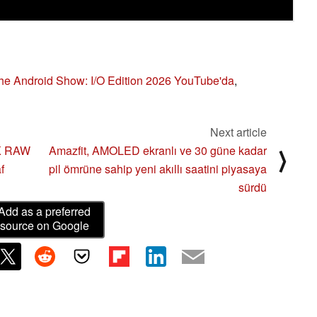
he Android Show: I/O Edition 2026 YouTube'da
,
Next article
7K RAW
Amazfit, AMOLED ekranlı ve 30 güne kadar
⟩
f
pil ömrüne sahip yeni akıllı saatini piyasaya
sürdü
Add as a preferred
source on Google