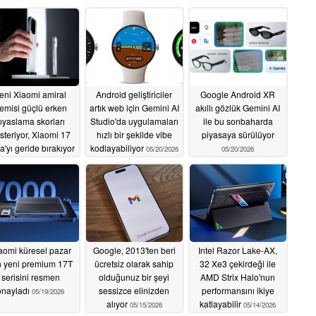
eni Xiaomi amiral
Android geliştiriciler
Google Android XR
emisi güçlü erken
artık web için Gemini AI
akıllı gözlük Gemini AI
ıyaslama skorları
Studio'da uygulamaları
ile bu sonbaharda
steriyor, Xiaomi 17
hızlı bir şekilde vibe
piyasaya sürülüyor
ra'yı geride bırakıyor
kodlayabiliyor
05/20/2026
05/20/2026
05/20/2026
aomi küresel pazar
Google, 2013'ten beri
Intel Razor Lake-AX,
in yeni premium 17T
ücretsiz olarak sahip
32 Xe3 çekirdeği ile
serisini resmen
olduğunuz bir şeyi
AMD Strix Halo'nun
onayladı
sessizce elinizden
performansını ikiye
05/19/2026
alıyor
katlayabilir
05/15/2026
05/14/2026