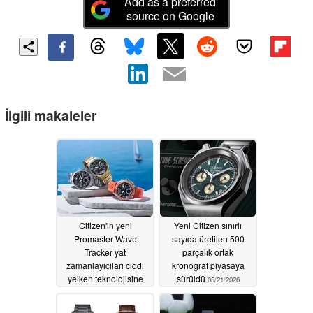
Add as a preferred
source on Google
İlgili makaleler
Citizen'in yeni
Yeni Citizen sınırlı
Promaster Wave
sayıda üretilen 500
Tracker yat
parçalık ortak
zamanlayıcıları ciddi
kronograf piyasaya
yelken teknolojisine
sürüldü
05/21/2026
sahip
05/22/2026