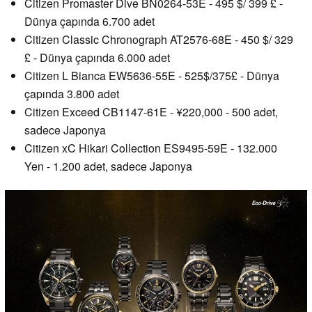
Citizen Promaster Dive BN0264-53E - 495 $/ 399 £ -
Dünya çapında 6.700 adet
Citizen Classic Chronograph AT2576-68E - 450 $/ 329
£ - Dünya çapında 6.000 adet
Citizen L Bianca EW5636-55E - 525$/375£ - Dünya
çapında 3.800 adet
Citizen Exceed CB1147-61E - ¥220,000 - 500 adet,
sadece Japonya
Citizen xC Hikari Collection ES9495-59E - 132.000
Yen - 1.200 adet, sadece Japonya