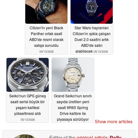
Citizen'in yeni Black
Star Wars hayranları
Panther ortak saati
Citizen'ın ışıkla çalışan
ABD'de resmi olarak
Duel 2.0 saatini artık
satışa sunuldu
ABD'de satın
alabilecek
05/13/2026
05/13/2026
Seiko'nun GPS güneş
Grand Seiko'nun sınırlı
saati serisi büyük bir
sayıda üretilen yeni
yaşam kalitesi
saati 9R65 Spring
yükseltmesi aldı
Drive kalibre ile
piyasaya sürülüyor
05/13/2026
Show more articles
05/08/2026
Editor of the
original article
:
Polly