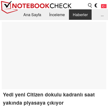
Ana Sayfa
İnceleme
Haberler
...
Öneri /SSS
Kütüphane
Satın Alma Rehberi
Arama
İletişim
Yedi yeni Citizen dokulu kadranlı saat
yakında piyasaya çıkıyor