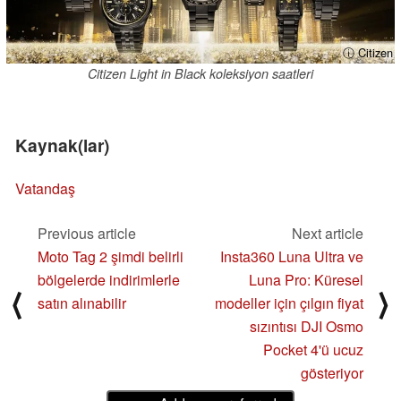
ⓘ Citizen
Citizen Light in Black koleksiyon saatleri
Kaynak(lar)
Vatandaş
Previous article
Next article
Moto Tag 2 şimdi belirli
Insta360 Luna Ultra ve
bölgelerde indirimlerle
Luna Pro: Küresel
⟨
⟩
satın alınabilir
modeller için çılgın fiyat
sızıntısı DJI Osmo
Pocket 4'ü ucuz
gösteriyor