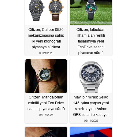
Citizen, Caliber 0520
Citizen, futboldan
mekanizmasına sahip
ilham alan renkli
iki yeni kronografı
tasarımıyla yeni
piyasaya sürüyor
EcoDrive saatini
piyasaya sürdü
05/21/2026
05/16/2026
Citizen, Mandalorian
Mavi bir miras: Seiko
esintili yeni Eco Drive
145. yılını çarpıcı yeni
saatini piyasaya sürdü
sınırlı sayıda Astron
GPS solar ile kutluyor
05/16/2026
05/14/2026