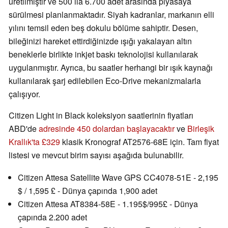
üretilmiştir ve 500 ila 6.700 adet arasında piyasaya
sürülmesi planlanmaktadır. Siyah kadranlar, markanın elli
yılını temsil eden beş dokulu bölüme sahiptir. Desen,
bileğinizi hareket ettirdiğinizde ışığı yakalayan altın
beneklerle birlikte inkjet baskı teknolojisi kullanılarak
uygulanmıştır. Ayrıca, bu saatler herhangi bir ışık kaynağı
kullanılarak şarj edilebilen Eco-Drive mekanizmalarla
çalışıyor.
Citizen Light in Black koleksiyon saatlerinin fiyatları
ABD'de
adresinde 450 dolardan başlayacaktır
ve
Birleşik
Krallık'ta £329
klasik Kronograf AT2576-68E için. Tam fiyat
listesi ve mevcut birim sayısı aşağıda bulunabilir.
Citizen Attesa Satellite Wave GPS CC4078-51E - 2,195
$ / 1,595 £ - Dünya çapında 1,900 adet
Citizen Attesa AT8384-58E - 1.195$/995£ - Dünya
çapında 2.200 adet