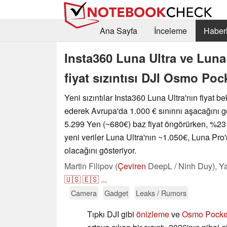
Ana Sayfa
İnceleme
Haberl
Insta360 Luna Ultra ve Luna 
fiyat sızıntısı DJI Osmo Poc
Yeni sızıntılar Insta360 Luna Ultra'nın fiyat bek
ederek Avrupa'da 1.000 € sınırını aşacağını gös
5.299 Yen (~680€) baz fiyat öngörürken, %2
yeni veriler Luna Ultra'nın ~1.050€, Luna Pro
olacağını gösteriyor.
Martin Filipov (
Çeviren
DeepL / Ninh Duy),
Ya
🇺🇸
🇪🇸
...
Camera
Gadget
Leaks / Rumors
Tıpkı DJI gibi
önizleme
ve
Osmo Pocket