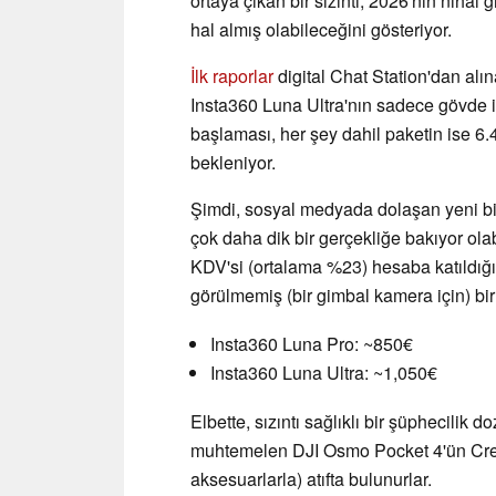
ortaya çıkan bir sızıntı, 2026'nın nihai
hal almış olabileceğini gösteriyor.
İlk raporlar
digital Chat Station'dan alı
Insta360 Luna Ultra'nın sadece gövde i
başlaması, her şey dahil paketin ise 6.
bekleniyor.
Şimdi, sosyal medyada dolaşan yeni bir 
çok daha dik bir gerçekliğe bakıyor olab
KDV'si (ortalama %23) hesaba katıldığı
görülmemiş (bir gimbal kamera için) bi
Insta360 Luna Pro: ~850€
Insta360 Luna Ultra: ~1,050€
Elbette, sızıntı sağlıklı bir şüphecilik d
muhtemelen DJI Osmo Pocket 4'ün Crea
aksesuarlarla) atıfta bulunurlar.