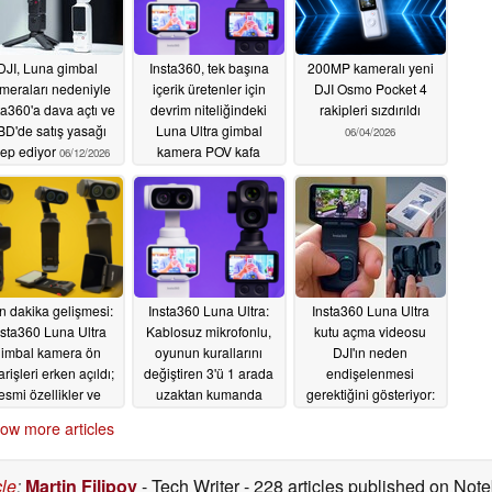
DJI, Luna gimbal
Insta360, tek başına
200MP kameralı yeni
meraları nedeniyle
içerik üretenler için
DJI Osmo Pocket 4
ta360'a dava açtı ve
devrim niteliğindeki
rakipleri sızdırıldı
BD'de satış yasağı
Luna Ultra gimbal
06/04/2026
lep ediyor
kamera POV kafa
06/12/2026
izleyicisini tanıttı
06/04/2026
n dakika gelişmesi:
Insta360 Luna Ultra:
Insta360 Luna Ultra
nsta360 Luna Ultra
Kablosuz mikrofonlu,
kutu açma videosu
gimbal kamera ön
oyunun kurallarını
DJI'ın neden
arişleri erken açıldı;
değiştiren 3'ü 1 arada
endişelenmesi
esmi özellikler ve
uzaktan kumanda
gerektiğini gösteriyor:
örseller listelendi
ekranı piyasaya
Uzaktan kumanda,
ow more articles
sürülmeden önce
koruyucu kılıf iş
05/24/2026
tanıtıldı
başında
05/24/2026
05/20/2026
cle
:
Martin Filipov
- Tech Writer
- 228 articles published on No