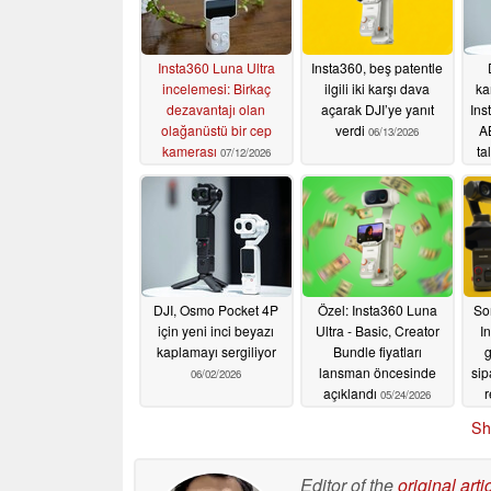
Insta360 Luna Ultra
Insta360, beş patentle
incelemesi: Birkaç
ilgili iki karşı dava
ka
dezavantajı olan
açarak DJI’ye yanıt
Ins
olağanüstü bir cep
verdi
A
06/13/2026
kamerası
ta
07/12/2026
DJI, Osmo Pocket 4P
Özel: Insta360 Luna
So
için yeni inci beyazı
Ultra - Basic, Creator
I
kaplamayı sergiliyor
Bundle fiyatları
lansman öncesinde
sip
06/02/2026
açıklandı
r
05/24/2026
g
Sh
Editor of the
original arti