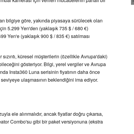
 gimbal kamerası için verilen mücadelenin pahalı bir
nan bilgiye göre, yakında piyasaya sürülecek olan
çin 5.299 Yen'den (yaklaşık 735 $ / 680 €)
499 Yen'e (yaklaşık 900 $ / 835 €) satılması
sızıntı, küresel müşterilerin (özellikle Avrupa'daki)
ileceğini gösteriyor. Bilgi, yerel vergiler ve Avrupa
nda Insta360 Luna serisinin fiyatının daha önce
r seviyeye ulaşmasının beklendiğini ima ediyor.
ozuyla ele alınmalıdır, ancak fiyatlar doğru çıkarsa,
tor Combo'su gibi bir paket versiyonuna (ekstra