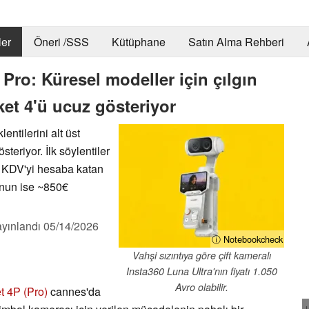
er
Öneri /SSS
Kütüphane
Satın Alma Rehberi
Pro: Küresel modeller için çılgın
ket 4'ü ucuz gösteriyor
lentilerini alt üst
teriyor. İlk söylentiler
3 KDV'yi hesaba katan
'nun ise ~850€
yınlandı
05/14/2026
ⓘ Notebookcheck
Vahşi sızıntıya göre çift kameralı
Insta360 Luna Ultra'nın fiyatı 1.050
Avro olabilir.
 4P (Pro)
cannes'da