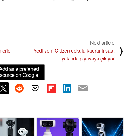
Next article
⟩
mlerle
Yedi yeni Citizen dokulu kadranlı saat
yakında piyasaya çıkıyor
Add as a preferred
source on Google