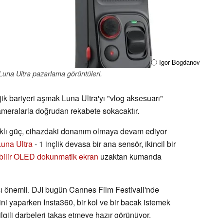
ⓘ Igor Bogdanov
 Luna Ultra pazarlama görüntüleri.
jik bariyeri aşmak Luna Ultra'yı "vlog aksesuarı"
ameralarla doğrudan rekabete sokacaktır.
haklı güç, cihazdaki donanım olmaya devam ediyor
Luna Ultra
- 1 inçlik devasa bir ana sensör, ikincil bir
abilir OLED dokunmatik ekran
uzaktan kumanda
sı önemli. DJI bugün Cannes Film Festivali'nde
i yaparken Insta360, bir kol ve bir bacak istemek
 ilgili darbeleri takas etmeye hazır görünüyor.