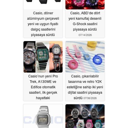
Casio, döner
Casio, ABD’de dört
alüminyum çerçeveli
yeni kamuflaj desenli
yeni ve uygun fiyatlı
G-Shock saatini
dalgıç saatlerini
piyasaya sürdü
piyasaya sürdü
07/14/2026
08/01/2026
Casio’nun yeni Pro
Casio, çıkarılabilir
Trek, A130WE ve
tasarıma ve retro Y2K
Edifice otomatik
estetiğine sahip iki yeni
saatleri, ilk gerçek
dijital saatini piyasaya
hayattaki
sürdü
07/06/2026
görüntülerinde göz
kamaştırıyor
07/07/2026