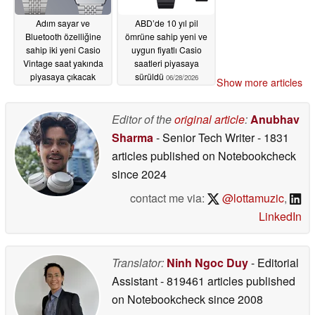
Adım sayar ve
ABD’de 10 yıl pil
Bluetooth özelliğine
ömrüne sahip yeni ve
sahip iki yeni Casio
uygun fiyatlı Casio
Vintage saat yakında
saatleri piyasaya
piyasaya çıkacak
sürüldü
06/28/2026
Show more articles
06/29/2026
Editor of the
original article
:
Anubhav
Sharma
- Senior Tech Writer
- 1831
articles published on Notebookcheck
since 2024
contact me via:
@lottamuzic
,
LinkedIn
Translator:
Ninh Ngoc Duy
- Editorial
Assistant
- 819461 articles published
on Notebookcheck
since 2008