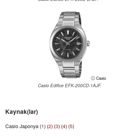
ⓘ Casio
Casio Edifice EFK-200CD-1AJF.
Kaynak(lar)
Casio Japonya (
1
) (
2
) (
3
) (
4
) (
5
)