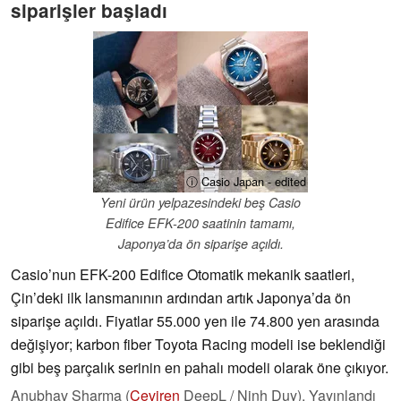
siparişler başladı
ⓘ Casio Japan - edited
Yeni ürün yelpazesindeki beş Casio
Edifice EFK-200 saatinin tamamı,
Japonya’da ön siparişe açıldı.
Casio’nun EFK-200 Edifice Otomatik mekanik saatleri,
Çin’deki ilk lansmanının ardından artık Japonya’da ön
siparişe açıldı. Fiyatlar 55.000 yen ile 74.800 yen arasında
değişiyor; karbon fiber Toyota Racing modeli ise beklendiği
gibi beş parçalık serinin en pahalı modeli olarak öne çıkıyor.
Anubhav Sharma (
Çeviren
DeepL / Ninh Duy),
Yayınlandı