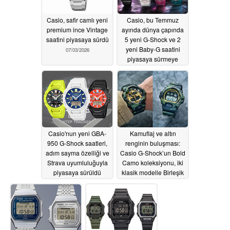
Casio, safir camlı yeni
Casio, bu Temmuz
premium ince Vintage
ayında dünya çapında
saatini piyasaya sürdü
5 yeni G-Shock ve 2
yeni Baby-G saatini
07/03/2026
piyasaya sürmeye
hazırlanıyor
07/03/2026
Casio'nun yeni GBA-
Kamuflaj ve altın
950 G-Shock saatleri,
renginin buluşması:
adım sayma özelliği ve
Casio G-Shock’un Bold
Strava uyumluluğuyla
Camo koleksiyonu, iki
piyasaya sürüldü
klasik modelle Birleşik
Krallık’ta satışa
07/02/2026
sunuldu
06/29/2026