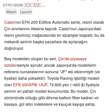
07/01/2026
🇺🇸
🇩🇪
...
Watch
Launch
Casio
'nın EFK-200 Edifice Automatic serisi, resmi olarak
Çin sınırlarının ötesine taşındı. Casio'nun Japonya'daki
resmi çevrimiçi mağazasında ön siparişler başladı; bu da
mekanik serinin başka pazarlara da açılacağını
doğruluyor.
Beş modelden oluşan bu seri,
Çin'de piyasaya
sürülen
seriyle aynıdır; ancak Japonya'da modellerin
referans numaralarının sonuna "JF" eki eklenmiştir (ve
fiyatları daha yüksektir). Toyota Racing işbirliği modeli
olan
EFK-200XPB-1AJF
, 74.800 yen (~460 $) fiyatıyla
serinin en pahalı modeli konumunda. Bu model, Çin
sürümünde olduğu gibi dövme karbon fiber kadran ve
kasaya, gül altın indekslere ve kauçuk kayışa sahip.