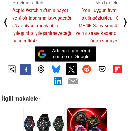
Previous article
Next article
Apple Watch 13’ün nihayet
Yeni, uygun fiyatlı
yeni bir tasarıma kavuşacağı
akıllı gözlükler, 13
⟨
⟩
söyleniyor, ancak pilin
MP’lik Sony sensör
iyileştirilip iyileştirilmeyeceği
ve 12 saate kadar pil
hâlâ belirsiz
ömrü sunuyor
Add as a preferred
source on Google
İlgili makaleler