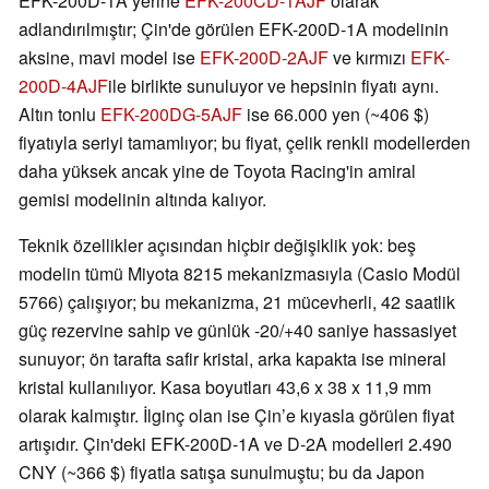
EFK-200D-1A yerine
EFK-200CD-1AJF
olarak
adlandırılmıştır; Çin'de görülen EFK-200D-1A modelinin
aksine, mavi model ise
EFK-200D-2AJF
ve kırmızı
EFK-
200D-4AJF
ile birlikte sunuluyor ve hepsinin fiyatı aynı.
Altın tonlu
EFK-200DG-5AJF
ise 66.000 yen (~406 $)
fiyatıyla seriyi tamamlıyor; bu fiyat, çelik renkli modellerden
daha yüksek ancak yine de Toyota Racing'in amiral
gemisi modelinin altında kalıyor.
Teknik özellikler açısından hiçbir değişiklik yok: beş
modelin tümü Miyota 8215 mekanizmasıyla (Casio Modül
5766) çalışıyor; bu mekanizma, 21 mücevherli, 42 saatlik
güç rezervine sahip ve günlük -20/+40 saniye hassasiyet
sunuyor; ön tarafta safir kristal, arka kapakta ise mineral
kristal kullanılıyor. Kasa boyutları 43,6 x 38 x 11,9 mm
olarak kalmıştır. İlginç olan ise Çin’e kıyasla görülen fiyat
artışıdır. Çin'deki EFK-200D-1A ve D-2A modelleri 2.490
CNY (~366 $) fiyatla satışa sunulmuştu; bu da Japon