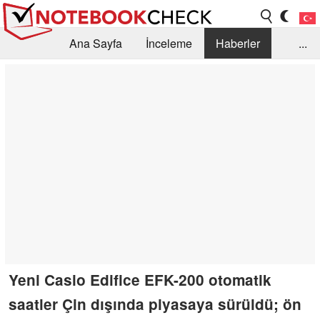
Ana Sayfa
İnceleme
Haberler
...
Öneri /SSS
Kütüphane
Satın Alma Rehberi
Arama
İletişim
Yeni Casio Edifice EFK-200 otomatik
saatler Çin dışında piyasaya sürüldü; ön