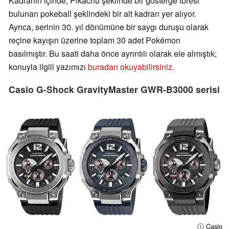
Kadranın içinde, Pikachu şeklinde bir gösterge ibresi
bulunan pokeball şeklindeki bir alt kadran yer alıyor.
Ayrıca, serinin 30. yıl dönümüne bir saygı duruşu olarak
reçine kayışın üzerine toplam 30 adet Pokémon
basılmıştır. Bu saati daha önce ayrıntılı olarak ele almıştık;
konuyla ilgili yazımızı
buradan okuyabilirsiniz.
Casio G-Shock GravityMaster GWR-B3000 serisi
ⓘ Casio