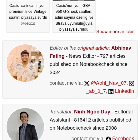
Casio, safir camlı yeni
Casio'nun yeni GBA-
premium ince Vintage
950 G-Shock saatleri,
saatini piyasaya sürdü
adım sayma özelliği ve
Strava uyumluluğuyla
07/03/2026
piyasaya sürüldü
Show more articles
07/02/2026
Editor of the
original article
:
Abhinav
Fating
- News Editor
- 727 articles
published on Notebookcheck
since
2024
contact me via:
@Abhi_Nav_07
,
_ab_0_7
,
LinkedIn
Translator:
Ninh Ngoc Duy
- Editorial
Assistant
- 816412 articles published
on Notebookcheck
since 2008
contact me via:
Facebook