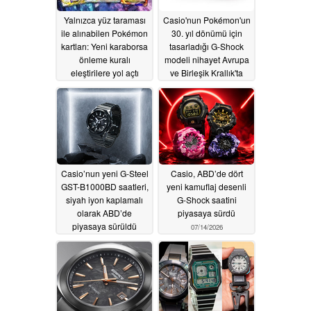
Yalnızca yüz taraması
Casio'nun Pokémon'un
ile alınabilen Pokémon
30. yıl dönümü için
kartları: Yeni karaborsa
tasarladığı G-Shock
önleme kuralı
modeli nihayet Avrupa
eleştirilere yol açtı
ve Birleşik Krallık'ta
satışa sunuldu
07/28/2026
07/21/2026
Casio’nun yeni G-Steel
Casio, ABD’de dört
GST-B1000BD saatleri,
yeni kamuflaj desenli
siyah iyon kaplamalı
G-Shock saatini
olarak ABD’de
piyasaya sürdü
piyasaya sürüldü
07/14/2026
07/14/2026