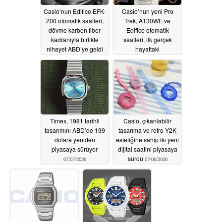
Casio’nun Edifice EFK-
Casio’nun yeni Pro
200 otomatik saatleri,
Trek, A130WE ve
dövme karbon fiber
Edifice otomatik
kadranıyla birlikte
saatleri, ilk gerçek
nihayet ABD’ye geldi
hayattaki
görüntülerinde göz
07/09/2026
kamaştırıyor
07/07/2026
Timex, 1981 tarihli
Casio, çıkarılabilir
tasarımını ABD’de 199
tasarıma ve retro Y2K
dolara yeniden
estetiğine sahip iki yeni
piyasaya sürüyor
dijital saatini piyasaya
sürdü
07/07/2026
07/06/2026