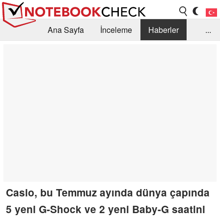
Ana Sayfa
İnceleme
Haberler
...
Öneri /SSS
Kütüphane
Satın Alma Rehberi
Arama
İletişim
Casio, bu Temmuz ayında dünya çapında
5 yeni G-Shock ve 2 yeni Baby-G saatini