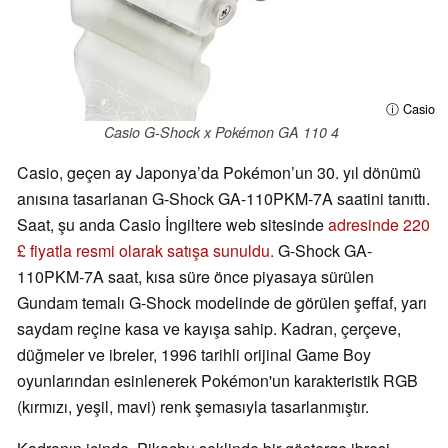
ⓘ Casio
Casio G-Shock x Pokémon GA 110 4
Casio, geçen ay Japonya’da Pokémon’un 30. yıl dönümü
anısına tasarlanan G-Shock GA-110PKM-7A saatini tanıttı.
Saat, şu anda Casio İngiltere web sitesinde
adresinde 220
£ fiyatla resmi olarak satışa sunuldu.
G-Shock GA-
110PKM-7A saat, kısa süre önce piyasaya sürülen
Gundam temalı G-Shock modelinde de görülen şeffaf, yarı
saydam reçine kasa ve kayışa sahip. Kadran, çerçeve,
düğmeler ve ibreler, 1996 tarihli orijinal Game Boy
oyunlarından esinlenerek Pokémon'un karakteristik RGB
(kırmızı, yeşil, mavi) renk şemasıyla tasarlanmıştır.