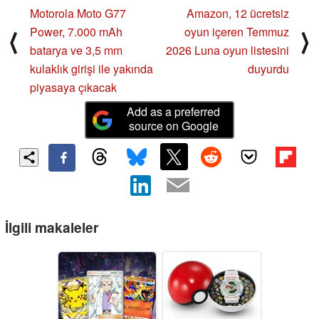
Motorola Moto G77
Amazon, 12 ücretsiz
Power, 7.000 mAh
oyun içeren Temmuz
⟨
⟩
batarya ve 3,5 mm
2026 Luna oyun listesini
kulaklık girişi ile yakında
duyurdu
piyasaya çıkacak
Add as a preferred
source on Google
İlgili makaleler