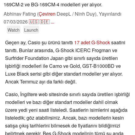
169CM-2 ve BG-169CM-4 modelleri yer alıyor.
Abhinav Fating (
Çeviren
DeepL / Ninh Duy),
Yayınlandı
07/03/2026
🇺🇸
🇩🇪
...
Watch
Launch
Geçen ay, Casio şu ürünü tanıttı
17 adet G-Shock
saatini
tanıttı. Bunlar arasında, G-Shock ICERC Frogman ve
Surfrider Foundation Japan gibi sınırlı sayıda üretilen
işbirliği modelleri ile Camo ve Gold, GST-B1000BD ve
Luxe Black serisi gibi diğer standart modeller yer alıyor.
Ancak Temmuz ayı da farklı değil.
Casio, İngiltere web sitesinde sınırlı sayıda üretilen işbirliği
modelleri ve bazı diğer standart modeller dahil olmak
üzere yedi yeni saati listeledi. Saatlerin isimlerini aşağıda
listeledik; göz atabilirsiniz. Ancak, bazı modellerin kesin
satışa çıkış tarihlerini bilmesek de fiyatlarını bildiğimizi
belirtmek gerekir. Beş G-Shock modelinin tümü şu anda