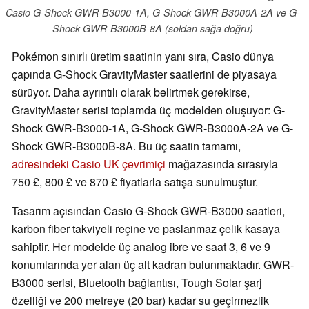
Casio G-Shock GWR-B3000-1A, G-Shock GWR-B3000A-2A ve G-
Shock GWR-B3000B-8A (soldan sağa doğru)
Pokémon sınırlı üretim saatinin yanı sıra, Casio dünya
çapında G-Shock GravityMaster saatlerini de piyasaya
sürüyor. Daha ayrıntılı olarak belirtmek gerekirse,
GravityMaster serisi toplamda üç modelden oluşuyor: G-
Shock GWR-B3000-1A, G-Shock GWR-B3000A-2A ve G-
Shock GWR-B3000B-8A. Bu üç saatin tamamı,
adresindeki Casio UK çevrimiçi
mağazasında sırasıyla
750 £, 800 £ ve 870 £ fiyatlarla satışa sunulmuştur.
Tasarım açısından Casio G-Shock GWR-B3000 saatleri,
karbon fiber takviyeli reçine ve paslanmaz çelik kasaya
sahiptir. Her modelde üç analog ibre ve saat 3, 6 ve 9
konumlarında yer alan üç alt kadran bulunmaktadır. GWR-
B3000 serisi, Bluetooth bağlantısı, Tough Solar şarj
özelliği ve 200 metreye (20 bar) kadar su geçirmezlik