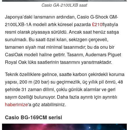
Casio GA-2100LXB saat
Japonya’daki lansmanın ardından, Casio G-Shock GM-
2100LXB-1A modeli artık küresel pazarda
£210
fiyatıyla
resmi olarak piyasaya sürüldü. Ancak saat henüz satışa
sunulmadı. Bu saati özel kılan, sekizgen çerçeveli,
tamamen siyah mat minimal tasarımıdır; bu da onu bir
CasiOak modeli haline getirir. Tasarım, Audemars Piguet
Royal Oak lüks saatlerinin tasarımını yansıtmaktadır.
Teknik özelliklere gelince, saatte karbon çekirdekli koruma
yapısı, 200 m (20 bar) su geçirmezlik, üç yıllık pil ömrü, 48
şehirde 31 zaman dilimi, çoklu günlük alarmlar ve geri
sayım özelliği bulunuyor. Daha fazla ayrıntı için ayrıntılı
haberimize
'a göz atabilirsiniz.
Casio BG-169CM serisi