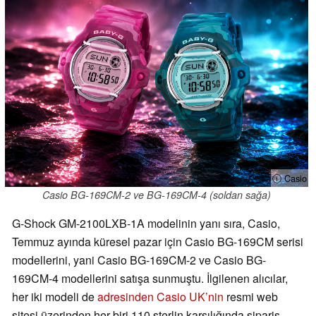
ⓘ Casio
Casio BG-169CM-2 ve BG-169CM-4 (soldan sağa)
G-Shock GM-2100LXB-1A modelinin yanı sıra, Casio,
Temmuz ayında küresel pazar için Casio BG-169CM serisi
modellerini, yani Casio BG-169CM-2 ve Casio BG-
169CM-4 modellerini satışa sunmuştu. İlgilenen alıcılar,
her iki modeli de
adresinden Casio UK’nin
resmi web
sitesi üzerinden her biri 110 sterlin karşılığında sipariş