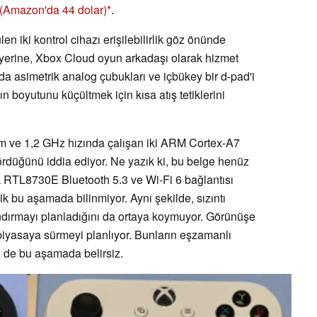
(Amazon'da 44 dolar)
.
n iki kontrol cihazı erişilebilirlik göz önünde
yerine, Xbox Cloud oyun arkadaşı olarak hizmet
a asimetrik analog çubukları ve içbükey bir d-pad'i
n boyutunu küçültmek için kısa atış tetiklerini
ve 1,2 GHz hızında çalışan iki ARM Cortex-A7
ördüğünü iddia ediyor. Ne yazık ki, bu belge henüz
k RTL8730E Bluetooth 5.3 ve Wi-Fi 6 bağlantısı
lik bu aşamada bilinmiyor. Aynı şekilde, sızıntı
landırmayı planladığını da ortaya koymuyor. Görünüşe
 piyasaya sürmeyi planlıyor. Bunların eşzamanlı
 de bu aşamada belirsiz.