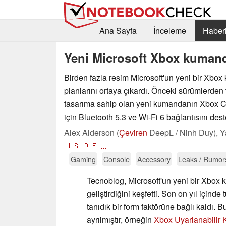
Ana Sayfa
İnceleme
Haberl
Yeni Microsoft Xbox kumanda
Birden fazla resim Microsoft'un yeni bir Xbox
planlarını ortaya çıkardı. Önceki sürümlerden 
tasarıma sahip olan yeni kumandanın Xbox 
için Bluetooth 5.3 ve Wi-Fi 6 bağlantısını des
Alex Alderson (
Çeviren
DeepL / Ninh Duy),
Y
🇺🇸
🇩🇪
...
Gaming
Console
Accessory
Leaks / Rumor
Tecnoblog, Microsoft'un yeni bir Xbox 
geliştirdiğini keşfetti. Son on yıl için
tanıdık bir form faktörüne bağlı kaldı. 
ayrılmıştır, örneğin
Xbox Uyarlanabilir