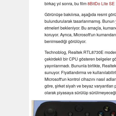
birkaç yıl sonra, bu film
8BitDo Lite SE
Görünüşe bakılırsa, aşağıda resmi görüle
bulundurularak tasarlanmamış. Bunun 
etmeleri bekleniyor. Bu amaçla, kumand
koruyor. Ayrıca, Microsoft'un kumandanı
benimsediği görülüyor.
Technoblog, Realtek RTL8730E modem 
çekirdekli bir CPU gösteren belgeler g
yayınlanmadı. Bununla birlikte, Realte
sunuyor. Fiyatlandırma ve kullanılabilir
Microsoft'un kontrol cihazını nasıl ad
göre, şirket siyah ve beyaz varyantları
olarak piyasaya sürülüp sürülmeyeceği