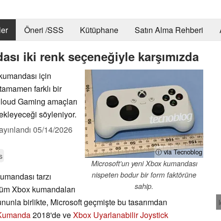
er
Öneri /SSS
Kütüphane
Satın Alma Rehberi
sı iki renk seçeneğiyle karşımızda
 kumandası için
tamamen farklı bir
Cloud Gaming amaçları
tekleyeceği söyleniyor.
ayınlandı
05/14/2026
ⓘ via Tecnoblog
s
Microsoft'un yeni Xbox kumandası
nispeten bodur bir form faktörüne
kumandası tarzı
sahip.
de tüm Xbox kumandaları
Bununla birlikte, Microsoft geçmişte bu tasarımdan
 Kumanda
2018'de ve
Xbox Uyarlanabilir Joystick