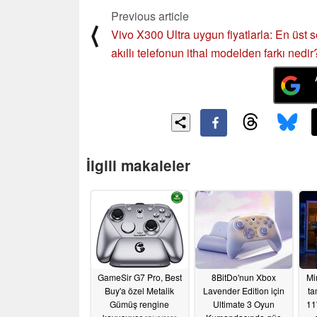
Previous article
⟨
Vivo X300 Ultra uygun fiyatlarla: En üst 
akıllı telefonun ithal modelden farkı nedir
İlgili makaleler
GameSir G7 Pro, Best
8BitDo'nun Xbox
Mi
Buy'a özel Metalik
Lavender Edition için
ta
Gümüş rengine
Ultimate 3 Oyun
11