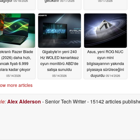
sağlıyor
geciktirir
05/18/2026
05/17/2026
05/17/2026
ekranlı Razer Blade
Gigabyte'ın yeni 240
Asus, yeni ROG NUC
 (2026) daha hızlı,
Hz WOLED kenarlıksız
oyun mini
ancak fiyatı 6.999
oyun monitörü ABD'de
bilgisayarının yakında
olara kadar çıkıyor
satışa sunuldu
piyasaya sürüleceğini
duyurdu
05/14/2026
05/14/2026
05/14/2026
ow more articles
cle
:
Alex Alderson
- Senior Tech Writer
- 15142 articles publi