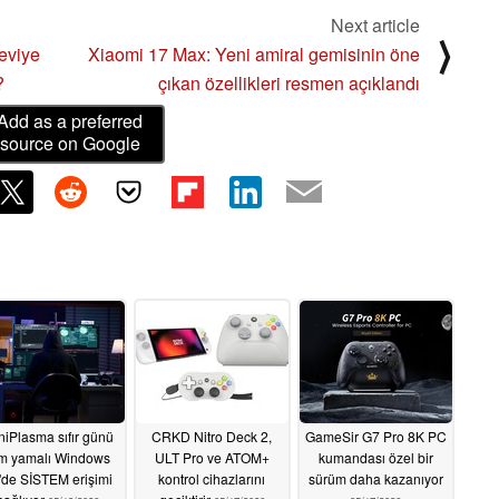
Next article
⟩
seviye
Xiaomi 17 Max: Yeni amiral gemisinin öne
?
çıkan özellikleri resmen açıklandı
Add as a preferred
source on Google
niPlasma sıfır günü
CRKD Nitro Deck 2,
GameSir G7 Pro 8K PC
m yamalı Windows
ULT Pro ve ATOM+
kumandası özel bir
'de SİSTEM erişimi
kontrol cihazlarını
sürüm daha kazanıyor