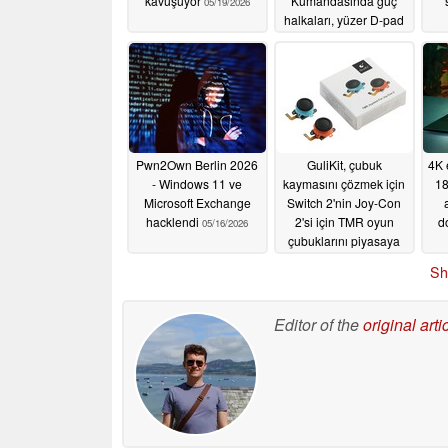
kavuşuyor
Kumandasında güç
05/19/2026
halkaları, yüzer D-pad
ve daha fazlası var
05/19/2026
Pwn2Own Berlin 2026
GuliKit, çubuk
4K 
- Windows 11 ve
kaymasını çözmek için
18
Microsoft Exchange
Switch 2'nin Joy-Con
hacklendi
2'si için TMR oyun
d
05/16/2026
çubuklarını piyasaya
sürdü
05/15/2026
Sh
Editor of the
original arti