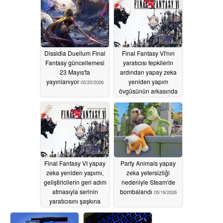
Dissidia Duellum Final
Final Fantasy VI'nın
Fantasy güncellemesi
yaratıcısı tepkilerin
23 Mayıs'ta
ardından yapay zeka
yayınlanıyor
yeniden yapım
05/20/2026
övgüsünün arkasında
duruyor
05/20/2026
Final Fantasy VI yapay
Party Animals yapay
zeka yeniden yapımı,
zeka yetersizliği
geliştiricilerin geri adım
nedeniyle Steam'de
atmasıyla serinin
bombalandı
05/19/2026
yaratıcısını şaşkına
çevirdi
05/20/2026