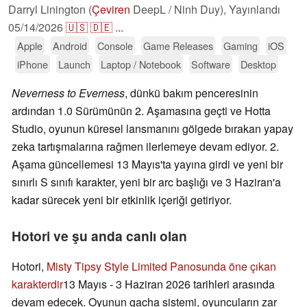
Darryl Linington (
Çeviren
DeepL / Ninh Duy),
Yayınlandı
05/14/2026
🇺🇸
🇩🇪
...
Apple
Android
Console
Game Releases
Gaming
iOS
iPhone
Launch
Laptop / Notebook
Software
Desktop
Neverness to Everness
, dünkü bakım penceresinin
ardından 1.0 Sürümünün 2. Aşamasına geçti ve Hotta
Studio, oyunun küresel lansmanını gölgede bırakan yapay
zeka tartışmalarına rağmen ilerlemeye devam ediyor. 2.
Aşama güncellemesi 13 Mayıs'ta yayına girdi ve yeni bir
sınırlı S sınıfı karakter, yeni bir arc başlığı ve 3 Haziran'a
kadar sürecek yeni bir etkinlik içeriği getiriyor.
Hotori ve şu anda canlı olan
Hotori,
Misty Tipsy Style Limited Panosunda öne çıkan
karakterdir
13 Mayıs - 3 Haziran 2026 tarihleri arasında
devam edecek. Oyunun gacha sistemi, oyuncuların zar