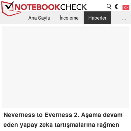
Ana Sayfa
İnceleme
Haberler
...
Öneri /SSS
Kütüphane
Satın Alma Rehberi
Arama
İletişim
Neverness to Everness 2. Aşama devam
eden yapay zeka tartışmalarına rağmen