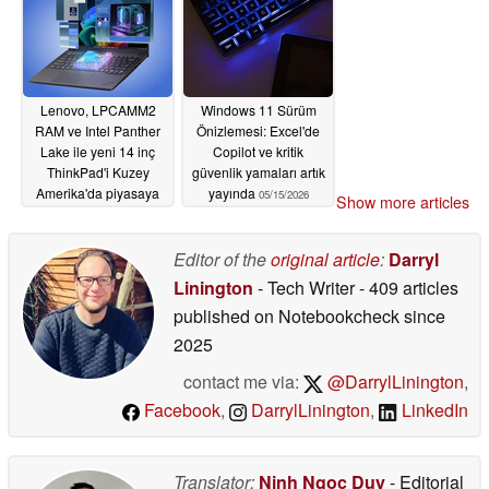
Lenovo, LPCAMM2
Windows 11 Sürüm
RAM ve Intel Panther
Önizlemesi: Excel'de
Lake ile yeni 14 inç
Copilot ve kritik
ThinkPad'i Kuzey
güvenlik yamaları artık
Amerika'da piyasaya
yayında
05/15/2026
Show more articles
sürdü
05/15/2026
Editor of the
original article
:
Darryl
Linington
- Tech Writer
- 409 articles
published on Notebookcheck
since
2025
contact me via:
@DarrylLinington
,
Facebook
,
DarrylLinington
,
LinkedIn
Translator:
Ninh Ngoc Duy
- Editorial