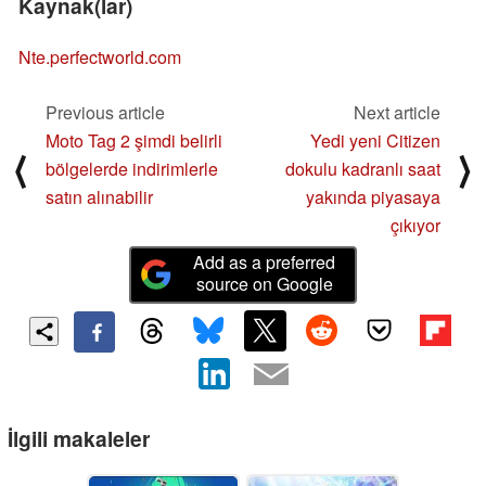
Kaynak(lar)
Nte.perfectworld.com
Previous article
Next article
Moto Tag 2 şimdi belirli
Yedi yeni Citizen
⟨
⟩
bölgelerde indirimlerle
dokulu kadranlı saat
satın alınabilir
yakında piyasaya
çıkıyor
Add as a preferred
source on Google
İlgili makaleler