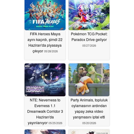
FIFA Heroes Mayıs
Pokémon TCG Pocket:
ayını kaçırdı, şimdi 22
Paradox Drive geliyor
Haziran'da piyasaya
05/27/2026
çıkıyor
05/28/2026
NTE: Neverness to
Party Animals, topluluk
Everness 1.1
oylamasının ardından
Dreamwalk Corridor 3
yapay zeka video
Haziran'da
yarışmasını iptal etti
yayınlanıyor
05/25/2026
05/20/2026