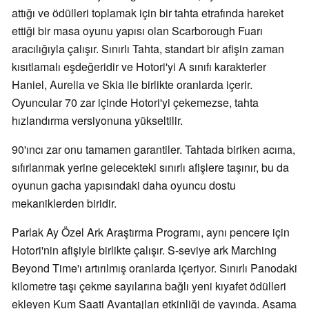
attığı ve ödülleri toplamak için bir tahta etrafında hareket
ettiği bir masa oyunu yapısı olan Scarborough Fuarı
aracılığıyla çalışır. Sınırlı Tahta, standart bir afişin zaman
kısıtlamalı eşdeğeridir ve Hotori'yi A sınıfı karakterler
Haniel, Aurelia ve Skia ile birlikte oranlarda içerir.
Oyuncular 70 zar içinde Hotori'yi çekemezse, tahta
hızlandırma versiyonuna yükseltilir.
90'ıncı zar onu tamamen garantiler. Tahtada biriken acıma,
sıfırlanmak yerine gelecekteki sınırlı afişlere taşınır, bu da
oyunun gacha yapısındaki daha oyuncu dostu
mekaniklerden biridir.
Parlak Ay Özel Ark Araştırma Programı, aynı pencere için
Hotori'nin afişiyle birlikte çalışır. S-seviye ark Marching
Beyond Time'ı artırılmış oranlarda içeriyor. Sınırlı Panodaki
kilometre taşı çekme sayılarına bağlı yeni kıyafet ödülleri
ekleyen Kum Saati Avantajları etkinliği de yayında. Aşama