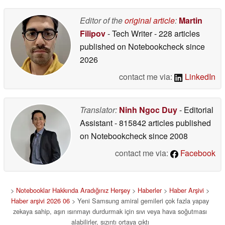
05/19/2026
Editor of the
original article
:
Martin
Filipov
- Tech Writer
- 228 articles
published on Notebookcheck
since
2026
contact me via:
LinkedIn
Translator:
Ninh Ngoc Duy
- Editorial
Assistant
- 815842 articles published
on Notebookcheck
since 2008
contact me via:
Facebook
>
Notebooklar Hakkında Aradığınız Herşey
>
Haberler
>
Haber Arşivi
>
Haber arşivi 2026 06
> Yeni Samsung amiral gemileri çok fazla yapay
zekaya sahip, aşırı ısınmayı durdurmak için sıvı veya hava soğutması
alabilirler, sızıntı ortaya çıktı