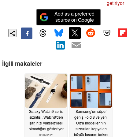
getiriyor
Add as a preferred
source on Google
İlgili makaleler
Galaxy Watch9 serisi
Samsung'un süper
sızıntısı, Watch8'den
geniş Fold 8 ve yeni
şarj hızı yükseltmesi
Ultra modellerinin
olmadığını gösteriyor
sızdırılan kopyaları
büyük tasarım farkını
06/07/2026