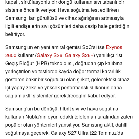
kapalı, sirkülasyonlu bir döngü kullanan sıvı tabanlı bir
sisteme öncelik veriyor. Hava soğutma test edilirken
Samsung, fan gürültüsü ve cihaz ağırlığının artmasıyla
ilgili endişelerin sıvı çözümleri daha cazip hale getirdiğini
belirtiyor.
Samsung'un en yeni amiral gemisi SoC'si ise
Exynos
2600
kullanır (
Galaxy S26
,
Galaxy S26+
) yenilikçi "Isı
Geçiş Bloğu" (HPB) teknolojisi, doğrudan çip kalıbına
yerleştirilen ve testlerde kayda değer termal kararlılık
gösteren bakır bir soğutucu olan şirket, gelecekteki cihaz
içi yapay zeka ve yüksek performanslı silikonun daha
sağlam aktif sistemler gerektireceğini kabul ediyor.
Samsung'un bu dönüşü, hibrit sıvı ve hava soğutma
kullanan Nubia'nın oyun odaklı telefonları tarafından zaten
popüler olan yöntemleri yansıtıyor. Samsung aktif, dahili
soğutmaya geçerek, Galaxy S27 Ultra (22 Temmuz'da