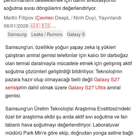
soğutma sıvısı döngülerini değerlendiriyor.
Martin Filipov (
Çeviren
DeepL / Ninh Duy),
Yayınlandı
06/01/2026
🇺🇸
🇪🇸
...
Samsung
Leaks / Rumors
Galaxy S
Samsung'un, özellikle yoğun yapay zeka iş yükleri
çalıştıran amiral gemisi telefonlar için kalıcı bir darboğaz
olan termal daralmayla mücadele etmek için gelişmiş aktif
soğutma çözümleri geliştirdiği bildiriliyor. Teknolojinin
pazara hazır olup olmayacağı belli değil
Galaxy S27
serisi
prim dahil olmak üzere
Galaxy S27 Ultra
amiral
gemisi.
Samsung'un Üretim Teknolojisi Araştırma Enstitüsü'ndeki
özel bir araştırma ekibi şu anda aktif sıvı soğutma ve fan
tabanlı hava soğutmayı değerlendiriyor. Laboratuvar
müdürü Park Min'e göre ekip, doğrudan yonga setine bağlı