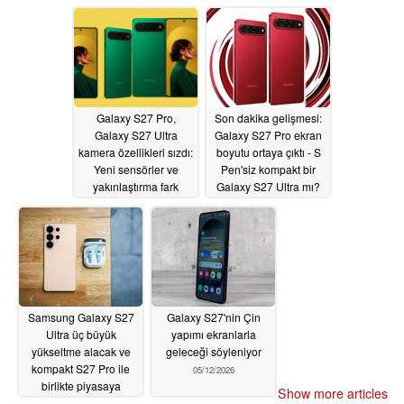
gösteriyor
05/24/2026
Galaxy S27 Pro,
Son dakika gelişmesi:
Galaxy S27 Ultra
Galaxy S27 Pro ekran
kamera özellikleri sızdı:
boyutu ortaya çıktı - S
Yeni sensörler ve
Pen'siz kompakt bir
yakınlaştırma fark
Galaxy S27 Ultra mı?
yaratacak
05/21/2026
05/20/2026
Samsung Galaxy S27
Galaxy S27'nin Çin
Ultra üç büyük
yapımı ekranlarla
yükseltme alacak ve
geleceği söyleniyor
kompakt S27 Pro ile
05/12/2026
birlikte piyasaya
Show more articles
sürülecek