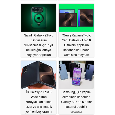
ortaya koyuyor
05/31/2026
Sızıntı, Galaxy Z Fold
"Geniş Katlama" yok:
8'in tasarım
Yeni Galaxy Z Fold 8
yükseltmesi için 7 yıl
Ultra'nın Apple'un
beklediğini ortaya
katlanabilir iPhone
koyuyor Apple'un
Ultra'sına meydan
katlanabilir iPhone'u ilk
okuyacağı ortaya çıktı
günden alıyor
05/30/2026
05/25/2026
İlk Galaxy Z Fold 8
Samsung, Çin yapımı
Wide ekran
ekranlarla ilerlerken
koruyucuları erken
Galaxy S27'de 5 dolar
sızdı ve alışılmadık
tasarruf edebilir
yeni en boy oranını
05/22/2026