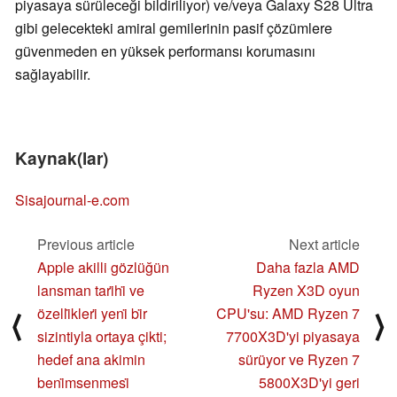
piyasaya sürüleceği bildiriliyor) ve/veya Galaxy S28 Ultra
gibi gelecekteki amiral gemilerinin pasif çözümlere
güvenmeden en yüksek performansı korumasını
sağlayabilir.
Kaynak(lar)
Sisajournal-e.com
Previous article
Next article
Apple akilli gözlüğün
Daha fazla AMD
lansman tari̇hi̇ ve
Ryzen X3D oyun
özelli̇kleri̇ yeni̇ bi̇r
CPU'su: AMD Ryzen 7
⟨
⟩
sizintiyla ortaya çikti;
7700X3D'yi piyasaya
hedef ana akimin
sürüyor ve Ryzen 7
beni̇msenmesi̇
5800X3D'yi geri