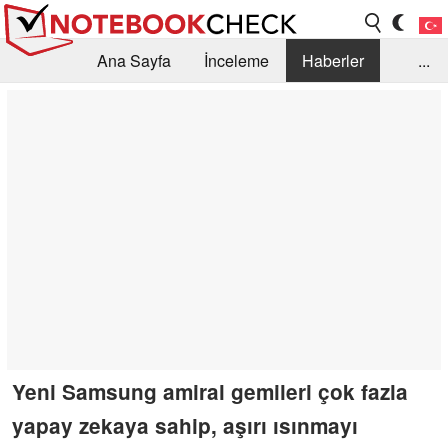
Ana Sayfa
İnceleme
Haberler
...
Öneri /SSS
Kütüphane
Satın Alma Rehberi
Arama
İletişim
Yeni Samsung amiral gemileri çok fazla
yapay zekaya sahip, aşırı ısınmayı