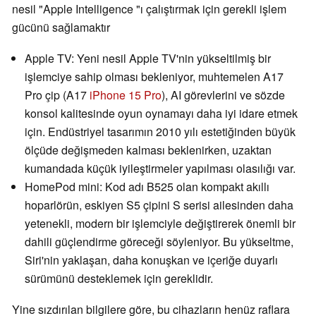
nesil "Apple Intelligence "ı çalıştırmak için gerekli işlem
gücünü sağlamaktır
Apple TV: Yeni nesil Apple TV'nin yükseltilmiş bir
işlemciye sahip olması bekleniyor, muhtemelen A17
Pro çip (A17
iPhone 15 Pro
), AI görevlerini ve sözde
konsol kalitesinde oyun oynamayı daha iyi idare etmek
için. Endüstriyel tasarımın 2010 yılı estetiğinden büyük
ölçüde değişmeden kalması beklenirken, uzaktan
kumandada küçük iyileştirmeler yapılması olasılığı var.
HomePod mini: Kod adı B525 olan kompakt akıllı
hoparlörün, eskiyen S5 çipini S serisi ailesinden daha
yetenekli, modern bir işlemciyle değiştirerek önemli bir
dahili güçlendirme göreceği söyleniyor. Bu yükseltme,
Siri'nin yaklaşan, daha konuşkan ve içeriğe duyarlı
sürümünü desteklemek için gereklidir.
Yine sızdırılan bilgilere göre, bu cihazların henüz raflara