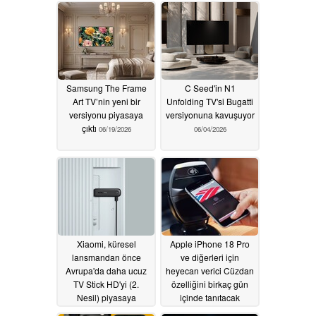
Samsung The Frame
C Seed'in N1
Art TV’nin yeni bir
Unfolding TV'si Bugatti
versiyonu piyasaya
versiyonuna kavuşuyor
çıktı
06/19/2026
06/04/2026
Xiaomi, küresel
Apple iPhone 18 Pro
lansmandan önce
ve diğerleri için
Avrupa'da daha ucuz
heyecan verici Cüzdan
TV Stick HD'yi (2.
özelliğini birkaç gün
Nesil) piyasaya
içinde tanıtacak
sürüyor
06/03/2026
06/02/2026