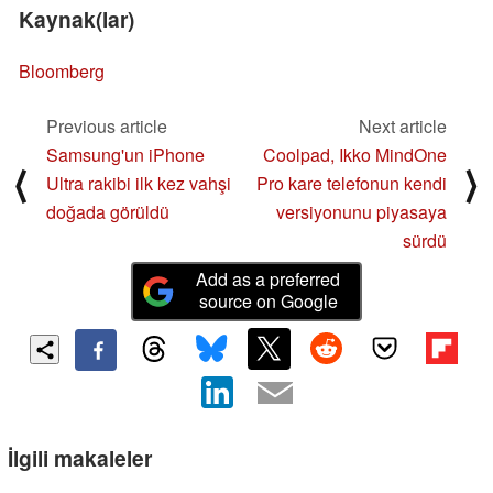
Kaynak(lar)
Bloomberg
Previous article
Next article
Samsung'un iPhone
Coolpad, Ikko MindOne
⟨
⟩
Ultra rakibi ilk kez vahşi
Pro kare telefonun kendi
doğada görüldü
versiyonunu piyasaya
sürdü
Add as a preferred
source on Google
İlgili makaleler