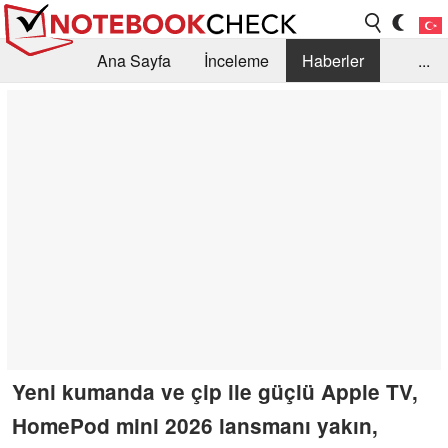
Ana Sayfa
İnceleme
Haberler
...
Öneri /SSS
Kütüphane
Satın Alma Rehberi
Arama
İletişim
Yeni kumanda ve çip ile güçlü Apple TV,
HomePod mini 2026 lansmanı yakın,