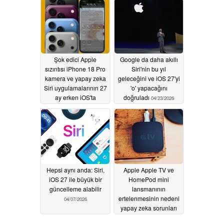
Şok edici Apple
Google da daha akıllı
sızıntısı iPhone 18 Pro
Siri'nin bu yıl
kamera ve yapay zeka
geleceğini ve iOS 27'yi
Siri uygulamalarının 27
'o' yapacağını
ay erken iOS'ta
doğruladı
04/23/2026
olduğunu ortaya
koyuyor
05/28/2026
Hepsi aynı anda: Siri,
Apple Apple TV ve
iOS 27 ile büyük bir
HomePod mini
güncelleme alabilir
lansmanının
ertelenmesinin nedeni
04/07/2026
yapay zeka sorunları
03/23/2026