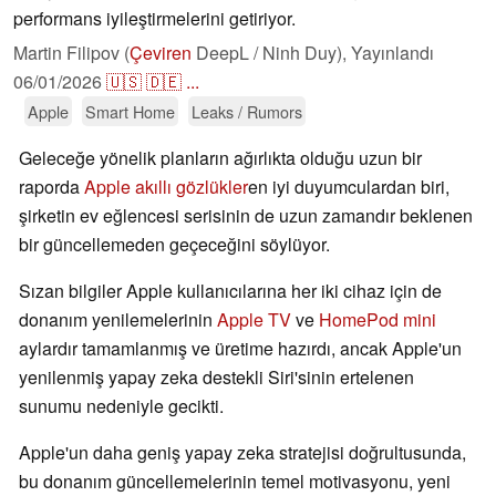
performans iyileştirmelerini getiriyor.
Martin Filipov (
Çeviren
DeepL / Ninh Duy),
Yayınlandı
06/01/2026
🇺🇸
🇩🇪
...
Apple
Smart Home
Leaks / Rumors
Geleceğe yönelik planların ağırlıkta olduğu uzun bir
raporda
Apple akıllı gözlükler
en iyi duyumculardan biri,
şirketin ev eğlencesi serisinin de uzun zamandır beklenen
bir güncellemeden geçeceğini söylüyor.
Sızan bilgiler Apple kullanıcılarına her iki cihaz için de
donanım yenilemelerinin
Apple TV
ve
HomePod mini
aylardır tamamlanmış ve üretime hazırdı, ancak Apple'un
yenilenmiş yapay zeka destekli Siri'sinin ertelenen
sunumu nedeniyle gecikti.
Apple'un daha geniş yapay zeka stratejisi doğrultusunda,
bu donanım güncellemelerinin temel motivasyonu, yeni