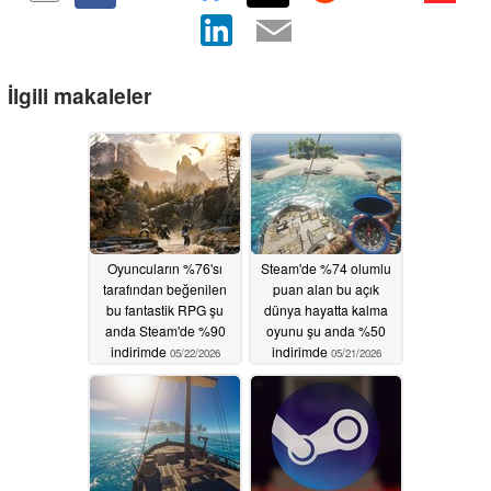
İlgili makaleler
Oyuncuların %76'sı
Steam'de %74 olumlu
tarafından beğenilen
puan alan bu açık
bu fantastik RPG şu
dünya hayatta kalma
anda Steam'de %90
oyunu şu anda %50
indirimde
indirimde
05/22/2026
05/21/2026