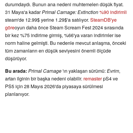
durumdaydı. Bunun ana nedeni muhtemelen düşük fiyat.
31 Mayıs'a kadar
Primal Carnage: Extinction
%90 indirimli
steam'de 12.99$ yerine 1.29$'a satılıyor.
SteamDB'ye
göre
oyun daha önce Steam Scream Fest 2024 sırasında
bir kez %75 indirime girmiş, %66'ya varan indirimler ise
norm haline gelmişti. Bu nedenle mevcut anlaşma, önceki
tüm zamanların en düşük seviyesini önemli ölçüde
düşürüyor.
Bu arada:
Primal Carnage
'ın yaklaşan sürümü:
Evrim
,
artan ilginin bir başka nedeni olabilir.
remaster
pS4 ve
PS5 için 28 Mayıs 2026'da piyasaya sürülmesi
planlanıyor.