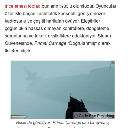
incelemesi topladı
bunların %83'ü olumludur. Oyuncular
özellikle başarılı asimetrik konsepti, geniş dinozor
kadrosunu ve çeşitli haritaları övüyor. Eleştiriler
çoğunlukla hassas olmayan kontrollere, dengeleme
sorunlarına ve teknik eksikliklere odaklanıyor. Steam
Güvertesinde,
Primal Carnage
"Doğrulanmış" olarak
listelenmiştir.
ⓘ Circle Five Publishing
Resimde görülüyor: Primal Carnage'dan bir oynanış