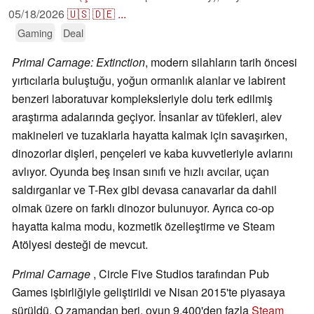
05/18/2026
🇺🇸
🇩🇪
...
Gaming
Deal
Primal Carnage: Extinction
, modern silahların tarih öncesi
yırtıcılarla buluştuğu, yoğun ormanlık alanlar ve labirent
benzeri laboratuvar kompleksleriyle dolu terk edilmiş
araştırma adalarında geçiyor. İnsanlar av tüfekleri, alev
makineleri ve tuzaklarla hayatta kalmak için savaşırken,
dinozorlar dişleri, pençeleri ve kaba kuvvetleriyle avlarını
avlıyor. Oyunda beş insan sınıfı ve hızlı avcılar, uçan
saldırganlar ve T-Rex gibi devasa canavarlar da dahil
olmak üzere on farklı dinozor bulunuyor. Ayrıca co-op
hayatta kalma modu, kozmetik özelleştirme ve Steam
Atölyesi desteği de mevcut.
Primal Carnage
, Circle Five Studios tarafından Pub
Games işbirliğiyle geliştirildi ve Nisan 2015'te piyasaya
sürüldü. O zamandan beri, oyun 9,400'den fazla
Steam