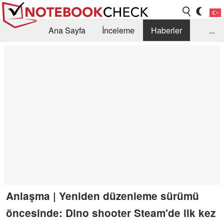
Ana Sayfa
İnceleme
Haberler
...
Öneri /SSS
Kütüphane
Satın Alma Rehberi
Arama
İletişim
Anlaşma | Yeniden düzenleme sürümü
öncesinde: Dino shooter Steam'de ilk kez