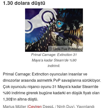
1.30 dolara düştü
ⓘ Circle Five Publishing
Primal Carnage: Extinction 31
Mayıs'a kadar Steam'de %90
indirimli.
Primal Carnage: Extinction oyuncuları insanlar ve
dinozorlar arasında asimetrik PvP savaşlarına sürüklüyor.
Çok oyunculu nişancı oyunu 31 Mayıs'a kadar Steam'de
%90 indirime girerek bugüne kadarki en düşük fiyatı olan
1,30$'ın altına düştü.
Marius Müller (
Çeviren
DeepL / Ninh Duy),
Yayınlandı