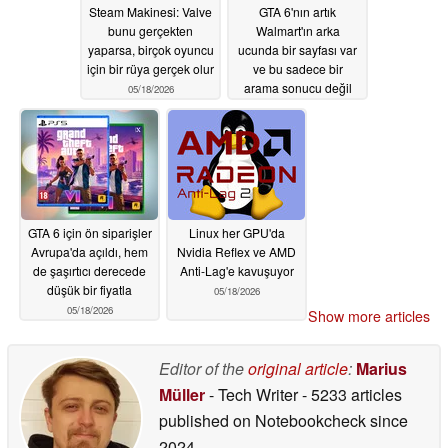
Steam Makinesi: Valve
GTA 6'nın artık
bunu gerçekten
Walmart'ın arka
yaparsa, birçok oyuncu
ucunda bir sayfası var
için bir rüya gerçek olur
ve bu sadece bir
arama sonucu değil
05/18/2026
05/18/2026
GTA 6 için ön siparişler
Linux her GPU'da
Avrupa'da açıldı, hem
Nvidia Reflex ve AMD
de şaşırtıcı derecede
Anti-Lag'e kavuşuyor
düşük bir fiyatla
05/18/2026
05/18/2026
Show more articles
Editor of the
original article
:
Marius
Müller
- Tech Writer
- 5233 articles
published on Notebookcheck
since
2024