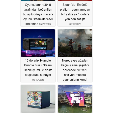
Oyuncuların %84'ü
Steam'de: En ünlü
tarafından beğenilen
platform oyunlarından
bu açık dünya macera
biri yaklaşık 1 dolara
oyunu Steam'de %50
yeniden satışta
indirimde
05/20/2026
05/19/2026
15 dolarlık Humble
Neredeyse gözden
Bundle fırsatı Steam
kaçmış ama şaşırtıcı
Deck uyumlu 8 deste
derecede iyi: Yeni
oluşturucu sunuyor
aksiyon-macera
oyuncuların kendi
05/19/2026
kılıçlarını dövmelerine
olanak tanıyor
05/18/2026