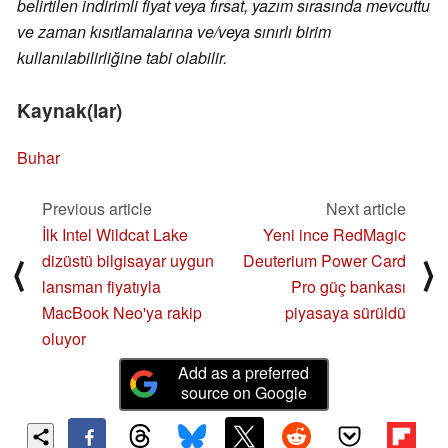
belirtilen indirimli fiyat veya fırsat, yazım sırasında mevcuttu
ve zaman kısıtlamalarına ve/veya sınırlı birim
kullanılabilirliğine tabi olabilir.
Kaynak(lar)
Buhar
Previous article
Next article
İlk Intel Wildcat Lake
Yeni ince RedMagic
dizüstü bilgisayar uygun
Deuterium Power Card
⟨
⟩
lansman fiyatıyla
Pro güç bankası
MacBook Neo'ya rakip
piyasaya sürüldü
oluyor
Add as a preferred
source on Google