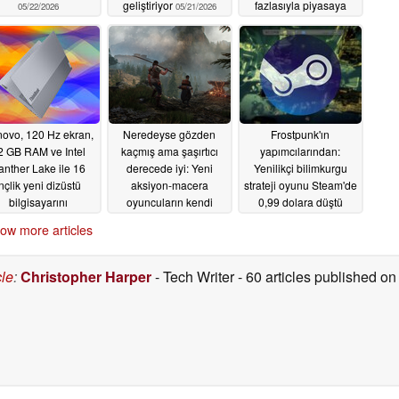
geliştiriyor
fazlasıyla piyasaya
05/22/2026
05/21/2026
sürüldü
05/20/2026
ovo, 120 Hz ekran,
Neredeyse gözden
Frostpunk'ın
2 GB RAM ve Intel
kaçmış ama şaşırtıcı
yapımcılarından:
anther Lake ile 16
derecede iyi: Yeni
Yenilikçi bilimkurgu
inçlik yeni dizüstü
aksiyon-macera
strateji oyunu Steam'de
bilgisayarını
oyuncuların kendi
0,99 dolara düştü
luslararası olarak
kılıçlarını dövmelerine
05/18/2026
ow more articles
piyasaya sürdü
olanak tanıyor
05/18/2026
05/19/2026
cle
:
Christopher Harper
- Tech Writer
- 60 articles published 