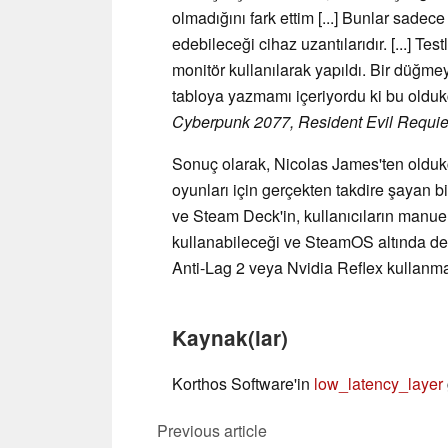
olmadığını fark ettim [...] Bunlar sade
edebileceği cihaz uzantılarıdır. [...] Te
monitör kullanılarak yapıldı. Bir düğmey
tabloya yazmamı içeriyordu ki bu oldukç
Cyberpunk 2077, Resident Evil Requie
Sonuç olarak, Nicolas James'ten oldu
oyunları için gerçekten takdire şayan 
ve Steam Deck'in, kullanıcıların manue
kullanabileceği ve SteamOS altında de
Anti-Lag 2 veya Nvidia Reflex kulla
Kaynak(lar)
Korthos Software'in
low_latency_layer
Previous article