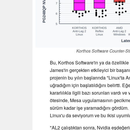
Korthos Software Counter-Str
Bu, Korthos Software'in ya da özellikle 
James'in gerçekten etkileyici bir başar
projenin bu yılın başlarında "Linux'ta 
uğradığım için başlatıldığını belirtti.
kararlılıkla ilgili bazı sorunları vardı v
ötesinde, Mesa uygulamasının gecikme iy
sürüm kadar işe yaramadığını gördüm
Linux'u da seviyorum ve bu ikisi uyuml
"AL2 çalıştıktan sonra, Nvidia eşdeğer