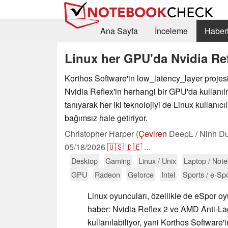
Ana Sayfa
İnceleme
Haberl
Linux her GPU'da Nvidia Re
Korthos Software'in low_latency_layer projes
Nvidia Reflex'in herhangi bir GPU'da kullanı
tanıyarak her iki teknolojiyi de Linux kullanıc
bağımsız hale getiriyor.
Christopher Harper (
Çeviren
DeepL / Ninh Du
05/18/2026
🇺🇸
🇩🇪
...
Desktop
Gaming
Linux / Unix
Laptop / Not
GPU
Radeon
Geforce
Intel
Sports / e-Sp
Linux oyuncuları, özellikle de eSpor oy
haber: Nvidia Reflex 2 ve AMD Anti-La
kullanılabiliyor, yani Korthos Software'