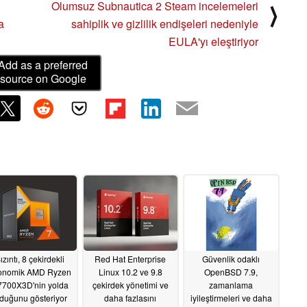
Olumsuz Subnautica 2 Steam incelemeleri
⟩
a
sahiplik ve gizlilik endişeleri nedeniyle
EULA'yı eleştiriyor
Add as a preferred
source on Google
ızıntı, 8 çekirdekli
Red Hat Enterprise
Güvenlik odaklı
onomik AMD Ryzen
Linux 10.2 ve 9.8
OpenBSD 7.9,
7700X3D'nin yolda
çekirdek yönetimi ve
zamanlama
duğunu gösteriyor
daha fazlasını
iyileştirmeleri ve daha