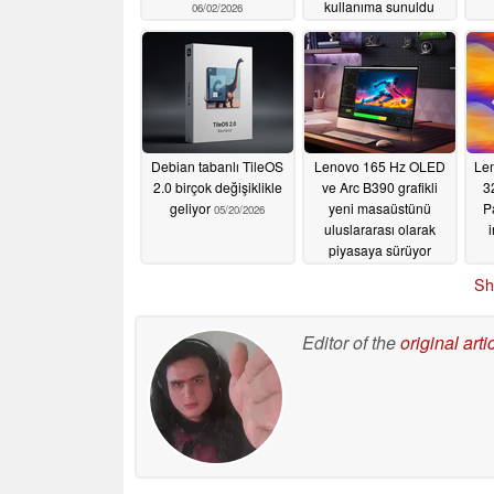
kullanıma sunuldu
06/02/2026
05/22/2026
Debian tabanlı TileOS
Lenovo 165 Hz OLED
Len
2.0 birçok değişiklikle
ve Arc B390 grafikli
3
geliyor
yeni masaüstünü
P
05/20/2026
uluslararası olarak
piyasaya sürüyor
u
05/20/2026
Sh
Editor of the
original arti