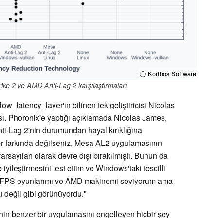
ⓘ Korthos Software
ike 2 ve AMD Anti-Lag 2 karşılaştırmaları.
low_latency_layer'ın bilinen tek geliştiricisi Nicolas
ısı. Phoronix'e yaptığı açıklamada Nicolas James,
Anti-Lag 2'nin durumundan hayal kırıklığına
 Eğer farkında değilseniz, Mesa AL2 uygulamasının
e varsayılan olarak devre dışı bırakılmıştı. Bunun da
ileştirmesini test ettim ve Windows'taki tescilli
. FPS oyunlarımı ve AMD makinemi seviyorum ama
u değil gibi görünüyordu."
inin benzer bir uygulamasını engelleyen hiçbir şey