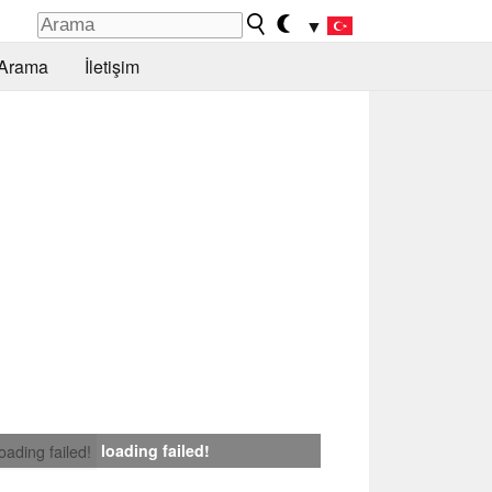
▼
Arama
İletişim
loading failed!
loading failed!