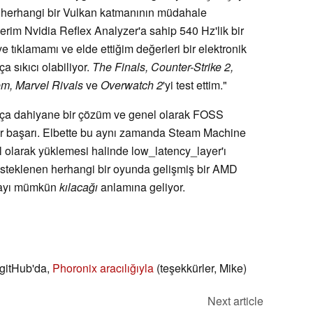
ce herhangi bir Vulkan katmanının müdahale
stlerim Nvidia Reflex Analyzer'a sahip 540 Hz'lik bir
e tıklamamı ve elde ettiğim değerleri bir elektronik
a sıkıcı olabiliyor.
The Finals, Counter-Strike 2,
m, Marvel Rivals
ve
Overwatch 2
'yi test ettim."
kça dahiyane bir çözüm ve genel olarak FOSS
bir başarı. Elbette bu aynı zamanda Steam Machine
l olarak yüklemesi halinde low_latency_layer'ı
steklenen herhangi bir oyunda gelişmiş bir AMD
nmayı mümkün
kılacağı
anlamına geliyor.
gitHub'da,
Phoronix aracılığıyla
(teşekkürler, Mike)
Next article