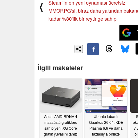
Steam'in en yeni oynaması ücretsiz
⟨
MMORPG'si, biraz daha yakından bakan
kadar %80'lik bir reytinge sahip
İlgili makaleler
Asus, AMD RDNA 4
Ubuntu tabanlı
S
masaüstü grafiklere
Quarkos 26.04, KDE
ek
sahip yeni XG Core
Plasma 6.6 ve daha
7 
grafik yuvasını tanıttı
fazlasıyla birlikte
ol