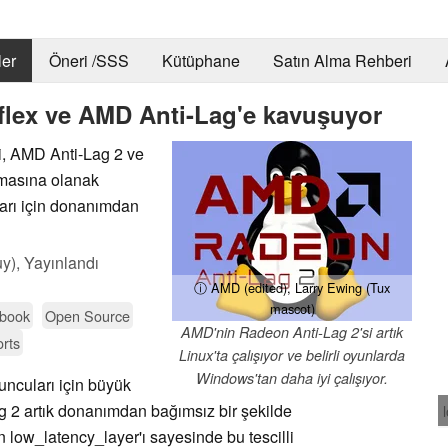
er
Öneri /SSS
Kütüphane
Satın Alma Rehberi
flex ve AMD Anti-Lag'e kavuşuyor
i, AMD Anti-Lag 2 ve
lmasına olanak
ıları için donanımdan
y),
Yayınlandı
ⓘ AMD (edited), Larry Ewing (Tux
mascot)
ebook
Open Source
AMD'nin Radeon Anti-Lag 2'si artık
orts
Linux'ta çalışıyor ve belirli oyunlarda
Windows'tan daha iyi çalışıyor.
uncuları için büyük
g 2 artık donanımdan bağımsız bir şekilde
in low_latency_layer'ı sayesinde bu tescilli