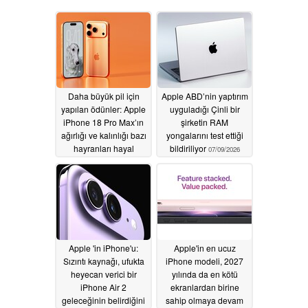
Daha büyük pil için
Apple ABD’nin yaptırım
yapılan ödünler: Apple
uyguladığı Çinli bir
iPhone 18 Pro Max’ın
şirketin RAM
ağırlığı ve kalınlığı bazı
yongalarını test ettiği
hayranları hayal
bildiriliyor
07/09/2026
kırıklığına uğratabilir
07/09/2026
Apple 'in iPhone'u:
Apple'in en ucuz
Sızıntı kaynağı, ufukta
iPhone modeli, 2027
heyecan verici bir
yılında da en kötü
iPhone Air 2
ekranlardan birine
geleceğinin belirdiğini
sahip olmaya devam