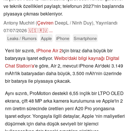
ve teknik özellikleri paylaştı; telefonun 2027'nin başlarında
piyasaya çıkması bekleniyor.
Antony Muchiri (
Çeviren
DeepL / Ninh Duy),
Yayınlandı
07/07/2026
🇺🇸
🇷🇺
...
Leaks / Rumors
Apple
iPhone
Smartphone
Yeni bir sızıntı,
iPhone Air 2
için biraz daha büyük bir
bataryaya işaret ediyor.
Weibo'daki bilgi kaynağı Digital
Chat Station'a
'e göre, Air 2, mevcut iPhone Air'deki 3.149
mAh'lik bataryadan daha büyük, 3.500 mAh'nin üzerinde
bir batarya ile piyasaya çıkacak.
Aynı sızıntı, ProMotion destekli 6,55 inçlik bir LTPO OLED
ekrana, çift 48 MP arka kamera kurulumuna ve Apple'in 2
nm üretim sürecinde üretilen yeni A20 Pro yongasına
işaret ediyor. Yongayla ilgili detaylar, Apple 'nin maliyetleri
düşürmek için daha düşük seviyeli bir işlemci