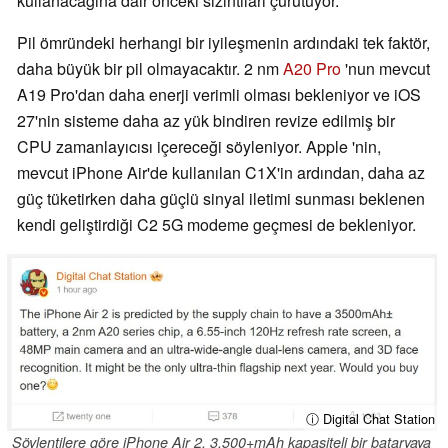
kullanacağına dair önceki sızıntıları çürütüyor.
Pil ömründeki herhangi bir iyileşmenin ardındaki tek faktör,
daha büyük bir pil olmayacaktır. 2 nm
A20 Pro
'nun mevcut
A19 Pro'dan daha enerji verimli olması bekleniyor ve iOS
27'nin sisteme daha az yük bindiren revize edilmiş bir
CPU zamanlayıcısı içereceği söyleniyor. Apple 'nin,
mevcut iPhone Air'de kullanılan C1X'in ardından, daha az
güç tüketirken daha güçlü sinyal iletimi sunması beklenen
kendi geliştirdiği C2 5G modeme geçmesi de bekleniyor.
ⓘ Digital Chat Station
Söylentilere göre iPhone Air 2, 3.500+mAh kapasiteli bir bataryaya