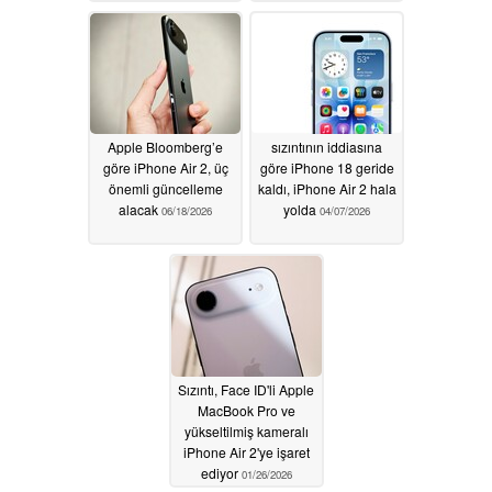
öne sürüyor
edecek. Sızıntı
07/04/2026
kaynağı, iPhone 18 ve
iPhone Air 2'nin teknik
özellikleri hakkında
ipuçları verdi
06/29/2026
Apple Bloomberg’e
sızıntının iddiasına
göre iPhone Air 2, üç
göre iPhone 18 geride
önemli güncelleme
kaldı, iPhone Air 2 hala
alacak
yolda
06/18/2026
04/07/2026
Sızıntı, Face ID'li Apple
MacBook Pro ve
yükseltilmiş kameralı
iPhone Air 2'ye işaret
ediyor
01/26/2026