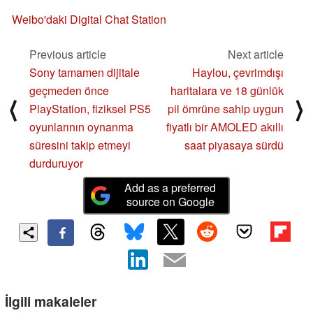
Weibo'daki Digital Chat Station
Previous article
Next article
Sony tamamen dijitale
Haylou, çevrimdışı
geçmeden önce
haritalara ve 18 günlük
⟨
⟩
PlayStation, fiziksel PS5
pil ömrüne sahip uygun
oyunlarının oynanma
fiyatlı bir AMOLED akıllı
süresini takip etmeyi
saat piyasaya sürdü
durduruyor
Add as a preferred
source on Google
İlgili makaleler