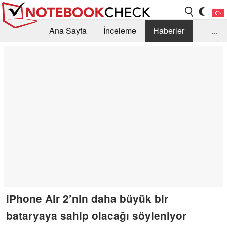
Ana Sayfa
İnceleme
Haberler
...
Öneri /SSS
Kütüphane
Satın Alma Rehberi
Arama
İletişim
iPhone Air 2’nin daha büyük bir
bataryaya sahip olacağı söyleniyor