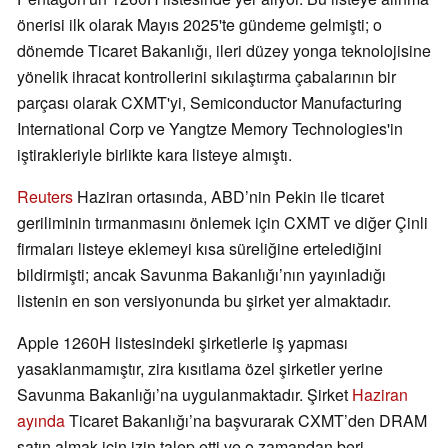
önerisi ilk olarak Mayıs 2025'te gündeme gelmişti; o
dönemde Ticaret Bakanlığı, ileri düzey yonga teknolojisine
yönelik ihracat kontrollerini sıkılaştırma çabalarının bir
parçası olarak CXMT'yi, Semiconductor Manufacturing
International Corp ve Yangtze Memory Technologies'in
iştirakleriyle birlikte kara listeye almıştı.
Reuters
Haziran ortasında, ABD’nin Pekin ile ticaret
geriliminin tırmanmasını önlemek için CXMT ve diğer Çinli
firmaları listeye eklemeyi kısa süreliğine ertelediğini
bildirmişti; ancak Savunma Bakanlığı’nın yayınladığı
listenin en son versiyonunda bu şirket yer almaktadır.
Apple 1260H listesindeki şirketlerle iş yapması
yasaklanmamıştır, zira kısıtlama özel şirketler yerine
Savunma Bakanlığı’na uygulanmaktadır. Şirket
Haziran
ayında
Ticaret Bakanlığı’na başvurarak CXMT’den DRAM
satın almak için izin talep etti ve o zamandan beri