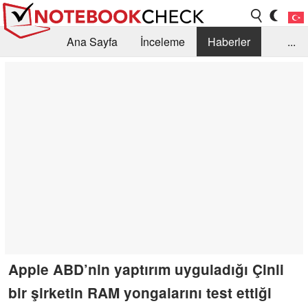
Ana Sayfa
İnceleme
Haberler
...
Öneri /SSS
Kütüphane
Satın Alma Rehberi
Arama
İletişim
Apple ABD’nin yaptırım uyguladığı Çinli
bir şirketin RAM yongalarını test ettiği