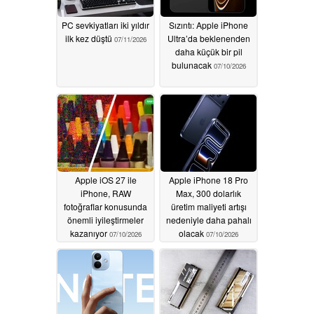
PC sevkiyatları iki yıldır
Sızıntı: Apple iPhone
ilk kez düştü
Ultra’da beklenenden
07/11/2026
daha küçük bir pil
bulunacak
07/10/2026
Apple iOS 27 ile
Apple iPhone 18 Pro
iPhone, RAW
Max, 300 dolarlık
fotoğraflar konusunda
üretim maliyeti artışı
önemli iyileştirmeler
nedeniyle daha pahalı
kazanıyor
olacak
07/10/2026
07/10/2026