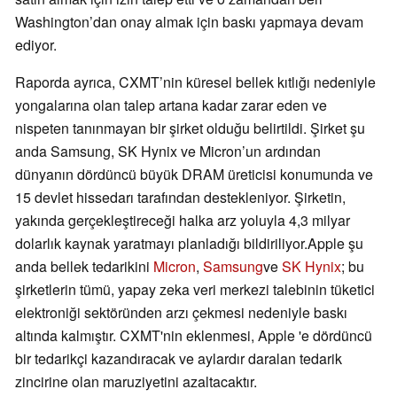
Washington’dan onay almak için baskı yapmaya devam
ediyor.
Raporda ayrıca, CXMT’nin küresel bellek kıtlığı nedeniyle
yongalarına olan talep artana kadar zarar eden ve
nispeten tanınmayan bir şirket olduğu belirtildi. Şirket şu
anda Samsung, SK Hynix ve Micron’un ardından
dünyanın dördüncü büyük DRAM üreticisi konumunda ve
15 devlet hissedarı tarafından destekleniyor. Şirketin,
yakında gerçekleştireceği halka arz yoluyla 4,3 milyar
dolarlık kaynak yaratmayı planladığı bildiriliyor.Apple şu
anda bellek tedarikini
Micron
,
Samsung
ve
SK Hynix
; bu
şirketlerin tümü, yapay zeka veri merkezi talebinin tüketici
elektroniği sektöründen arzı çekmesi nedeniyle baskı
altında kalmıştır. CXMT'nin eklenmesi, Apple 'e dördüncü
bir tedarikçi kazandıracak ve aylardır daralan tedarik
zincirine olan maruziyetini azaltacaktır.