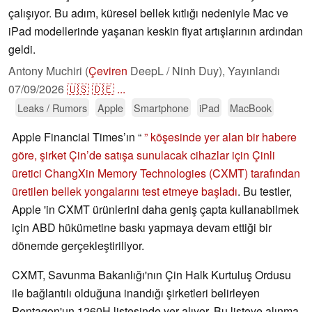
çalışıyor. Bu adım, küresel bellek kıtlığı nedeniyle Mac ve
iPad modellerinde yaşanan keskin fiyat artışlarının ardından
geldi.
Antony Muchiri (
Çeviren
DeepL / Ninh Duy),
Yayınlandı
07/09/2026
🇺🇸
🇩🇪
...
Leaks / Rumors
Apple
Smartphone
iPad
MacBook
Apple Financial Times’ın “
” köşesinde yer alan bir habere
göre, şirket Çin’de satışa sunulacak cihazlar için Çinli
üretici ChangXin Memory Technologies (CXMT) tarafından
üretilen bellek yongalarını test etmeye başladı
. Bu testler,
Apple 'in CXMT ürünlerini daha geniş çapta kullanabilmek
için ABD hükümetine baskı yapmaya devam ettiği bir
dönemde gerçekleştiriliyor.
CXMT, Savunma Bakanlığı'nın Çin Halk Kurtuluş Ordusu
ile bağlantılı olduğuna inandığı şirketleri belirleyen
Pentagon'un 1260H listesinde yer alıyor. Bu listeye alınma