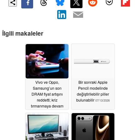
İlgili makaleler
Vivo ve Oppo,
Bir sonraki Apple
Samsung’un son
Pencil modelinde
DRAM fiyat artışını
değiştirilebilir piller
reddetti; kriz
bulunabilir
07/13/2026
tırmanmaya devam
ediyor
07/22/2026