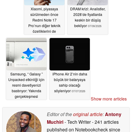
Xiaomi, piyasaya
DRAM krizi: Analistler,
sürülmeden önce
2028’de fiyatlarda
Redmi Note 17
keskin bir düşüş
Pro’nun diğer teknik
bekliyor
07/09/2026
özelliklerini de
doğruladı
07/09/2026
Samsung, “ Galaxy ”
iPhone Air 2’nin daha
Unpacked etkinliği için
büyük bir bataryaya
resmi davetiyenizi
sahip olacağı
bastırıyor: Yakında
söyleniyor
07/07/2026
gerçekleşmesi
Show more articles
beklenen Apple Eylül
etkinliğine bir ön bakış
Editor of the
original article
:
Antony
07/08/2026
Muchiri
- Tech Writer
- 241 articles
published on Notebookcheck
since