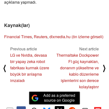
açıklama yapmadı.
Kaynak(lar)
Financial Times
,
Reuters
,
dlxmedia.hu (ön izleme görseli)
Previous article
Next article
LG ve Nvidia, devasa
Thermaltake Dockpower
bir yapay zeka robot
FI güç kaynakları,
⟨
⟩
fabrikası kurmak üzere
donanım yükseltme ve
büyük bir anlaşma
kablo düzenleme
imzaladı
işlemlerini son derece
kolaylaştırır
Add as a preferred
source on Google