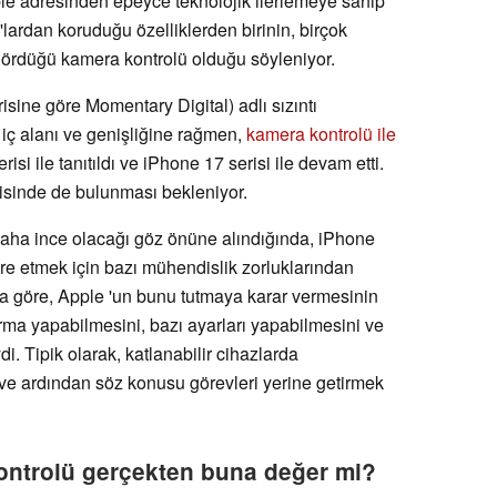
pple adresinden epeyce teknolojik ilerlemeye sahip
'lardan koruduğu özelliklerden birinin, birçok
gördüğü kamera kontrolü olduğu söyleniyor.
isine göre Momentary Digital) adlı sızıntı
ı iç alanı ve genişliğine rağmen,
kamera kontrolü ile
risi ile tanıtıldı ve iPhone 17 serisi ile devam etti.
isinde de bulunması bekleniyor.
daha ince olacağı göz önüne alındığında, iPhone
gre etmek için bazı mühendislik zorluklarından
a göre, Apple 'un bunu tutmaya karar vermesinin
tırma yapabilmesini, bazı ayarları yapabilmesini ve
i. Tipik olarak, katlanabilir cihazlarda
sı ve ardından söz konusu görevleri yerine getirmek
ontrolü gerçekten buna değer mi?