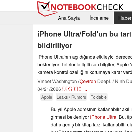
Ana Sayfa
İnceleme
Haberl
iPhone Ultra/Fold'un bu tart
bildiriliyor
IPhone Ultra'nın açıldığında etkileyici derece
bekleniyor. Telefonla ilgili son bilgiler, Apple '
kamera kontrol özelliğini korumaya karar verdi
Vineet Washington (
Çeviren
DeepL / Ninh Du
04/21/2026
🇺🇸
🇩🇪
...
Apple
Leaks / Rumors
Foldable
Bu yıl Apple adresinin katlanabilir akıll
girmesi bekleniyor
iPhone Ultra
. Bu, t
daha geniş bir kitap tarzı katlanabilir