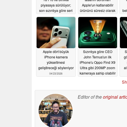
piyasaya sürülüyor;
Apple'un katlanabilir
son sızıntıya göre seri
ürününü süresiz olarak
be
üretim yolda
geciktirebilir
05/20/2026
05/17/2026
Apple dört büyük
Sızıntıya göre CEO
S
iPhone kamera
John Ternus'un ilk
g
yükseltmesi
iPhone'u Oppo Find X9
geliştireceği söyleniyor
Ultra gibi 200MP zoom
a
kameraya sahip olabilir
04/23/2026
04/22/2026
Sh
Editor of the
original arti