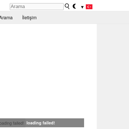
▼
Arama
İletişim
loading failed!
loading failed!