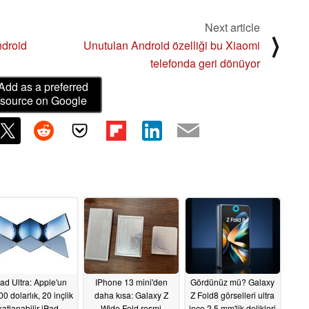
Next article
⟩
ndroid
Unutulan Android özelliği bu Xiaomi
telefonda geri dönüyor
Add as a preferred
source on Google
ad Ultra: Apple'un
IPhone 13 mini'den
Gördünüz mü? Galaxy
00 dolarlık, 20 inçlik
daha kısa: Galaxy Z
Z Fold8 görselleri ultra
katlanabilir iPad-
Wide Fold resmi
ince 2,5 mm'lik delikleri