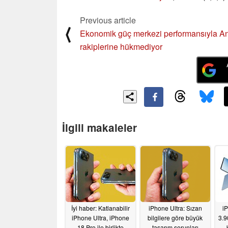
Previous article
⟨
Ekonomik güç merkezi performansıyla A
rakiplerine hükmediyor
İlgili makaleler
İyi haber: Katlanabilir
iPhone Ultra: Sızan
iP
iPhone Ultra, iPhone
bilgilere göre büyük
3.9
18 Pro ile birlikte
tasarım sorunları