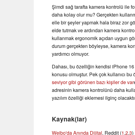
Şimdi sağ tarafta kamera kontrolü ile fo
daha kolay olur mu? Gerçekten kullanma
elle bir şeyler yapmak hala biraz zor 
elde tutmak ve ardından kamera kontrol
kullanmak ergonomik açıdan uygun görü
durum gerçekten böyleyse, kamera kont
yardımcı olmuyor.
Dahası, bu özelliğin kendisi iPhone 16 
konusu olmuştur. Pek çok kullanıcı bu ö
seviyor gibi görünen bazı kişiler de var
adresinin kamera kontrolünü daha kulla
yazılım özelliği eklemesi ilginç olacaktır
Kaynak(lar)
Weibo'da Anında Dijital
, Reddit (
1
,
2
,
3
)