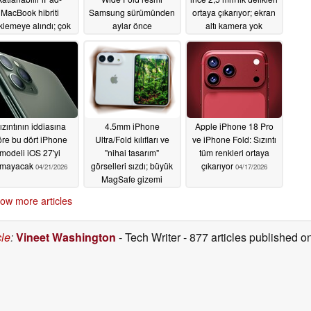
MacBook hibriti
Samsung sürümünden
ortaya çıkarıyor; ekran
klemeye alındı; çok
aylar önce
altı kamera yok
ağır
karşılaştırıldı
04/30/2026
04/27/2026
04/25/2026
ızıntının iddiasına
4.5mm iPhone
Apple iPhone 18 Pro
öre bu dört iPhone
Ultra/Fold kılıfları ve
ve iPhone Fold: Sızıntı
modeli iOS 27'yi
"nihai tasarım"
tüm renkleri ortaya
lmayacak
görselleri sızdı; büyük
çıkarıyor
04/21/2026
04/17/2026
MagSafe gizemi
04/20/2026
ow more articles
cle
:
Vineet Washington
- Tech Writer
- 877 articles published