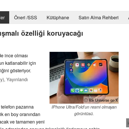
er
Öneri /SSS
Kütüphane
Satın Alma Rehberi
ışmalı özelliği koruyacağı
de ince olması
un katlanabilir için
ğini gösteriyor.
y),
Yayınlandı
ⓘ Ice Universe on X
ı telefon pazarına
IPhone Ultra/Fold'un resmi olmayan
görüntüsü.
ipik en boy oranından
 olacak ve tamamen yeni