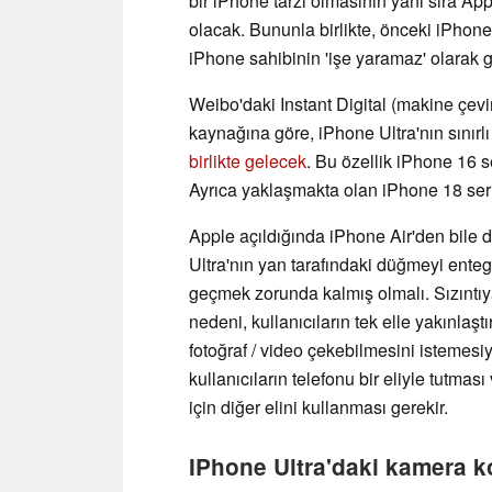
bir iPhone tarzı olmasının yanı sıra A
olacak. Bununla birlikte, önceki iPhone
iPhone sahibinin 'işe yaramaz' olarak 
Weibo'daki Instant Digital (makine çevir
kaynağına göre, iPhone Ultra'nın sınırl
birlikte gelecek
. Bu özellik iPhone 16 se
Ayrıca yaklaşmakta olan iPhone 18 ser
Apple açıldığında iPhone Air'den bile 
Ultra'nın yan tarafındaki düğmeyi ente
geçmek zorunda kalmış olmalı. Sızıntıy
nedeni, kullanıcıların tek elle yakınlaş
fotoğraf / video çekebilmesini istemesiyd
kullanıcıların telefonu bir eliyle tutma
için diğer elini kullanması gerekir.
IPhone Ultra'daki kamera k