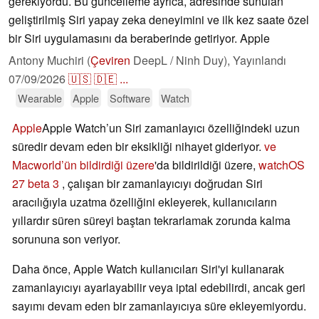
gerekiyordu. Bu güncelleme ayrıca, adresinde sunulan
geliştirilmiş Siri yapay zeka deneyimini ve ilk kez saate özel
bir Siri uygulamasını da beraberinde getiriyor. Apple
Antony Muchiri (
Çeviren
DeepL / Ninh Duy),
Yayınlandı
07/09/2026
🇺🇸
🇩🇪
...
Wearable
Apple
Software
Watch
Apple
Apple Watch’un Siri zamanlayıcı özelliğindeki uzun
süredir devam eden bir eksikliği nihayet gideriyor.
ve
Macworld’ün bildirdiği üzere
'da bildirildiği üzere,
watchOS
27 beta 3
, çalışan bir zamanlayıcıyı doğrudan Siri
aracılığıyla uzatma özelliğini ekleyerek, kullanıcıların
yıllardır süren süreyi baştan tekrarlamak zorunda kalma
sorununa son veriyor.
Daha önce, Apple Watch kullanıcıları Siri'yi kullanarak
zamanlayıcıyı ayarlayabilir veya iptal edebilirdi, ancak geri
sayımı devam eden bir zamanlayıcıya süre ekleyemiyordu.