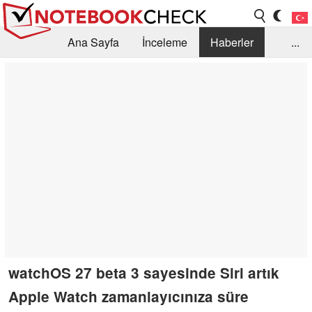
Ana Sayfa
İnceleme
Haberler
...
Öneri /SSS
Kütüphane
Satın Alma Rehberi
Arama
İletişim
watchOS 27 beta 3 sayesinde Siri artık
Apple Watch zamanlayıcınıza süre