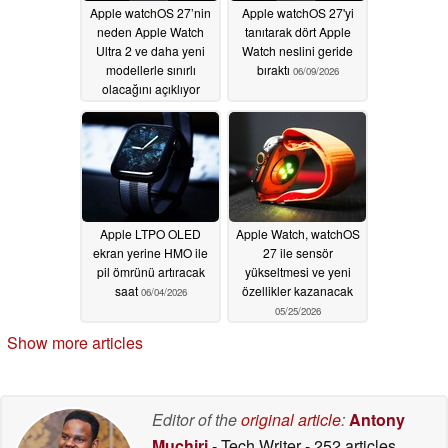
Apple watchOS 27’nin
Apple watchOS 27'yi
neden Apple Watch
tanıtarak dört Apple
Ultra 2 ve daha yeni
Watch neslini geride
modellerle sınırlı
bıraktı
06/09/2026
olacağını açıklıyor
06/20/2026
Apple LTPO OLED
Apple Watch, watchOS
ekran yerine HMO ile
27 ile sensör
pil ömrünü artıracak
yükseltmesi ve yeni
saat
özellikler kazanacak
06/04/2026
05/25/2026
Show more articles
Editor of the
original article
:
Antony
Muchiri
- Tech Writer
- 252 articles