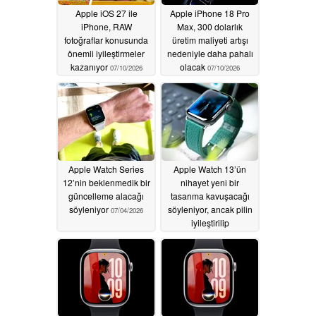
Apple iOS 27 ile
Apple iPhone 18 Pro
iPhone, RAW
Max, 300 dolarlık
fotoğraflar konusunda
üretim maliyeti artışı
önemli iyileştirmeler
nedeniyle daha pahalı
kazanıyor
olacak
07/10/2026
07/10/2026
Apple Watch Series
Apple Watch 13’ün
12’nin beklenmedik bir
nihayet yeni bir
güncelleme alacağı
tasarıma kavuşacağı
söyleniyor
söyleniyor, ancak pilin
07/04/2026
iyileştirilip
iyileştirilmeyeceği hâlâ
belirsiz
07/01/2026