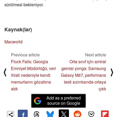
sürülmesi bekleniyor.
Kaynak(lar)
Macworld
Previous article
Next article
Flock Fails: Georgia
Orta sınıf için amiral
Emniyet Müdürlüğü, veri
gemisi yonga: Samsung
⟨
⟩
ihlali nedeniyle kendi
Galaxy M67, performans
memurlarını gözaltına
testi sızıntısında ortaya
aldı
çıktı
Add as a preferred
source on Google