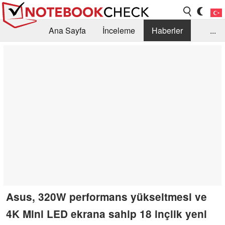
Ana Sayfa
İnceleme
Haberler
...
Öneri /SSS
Kütüphane
Satın Alma Rehberi
Arama
İletişim
Asus, 320W performans yükseltmesi ve
4K Mini LED ekrana sahip 18 inçlik yeni