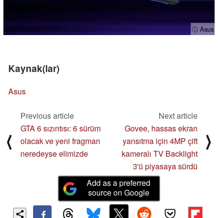
ⓘ Asus
Kaynak(lar)
Asus
Previous article
Next article
GTA 6 sızıntısı: 6 sürüm
Govee, hassas ekran
⟨
⟩
olacak ve yeni fragman
yansıtma için 4MP çift
neredeyse elimizde
kameralı TV Backlight
3'ü piyasaya sürdü
Add as a preferred
source on Google