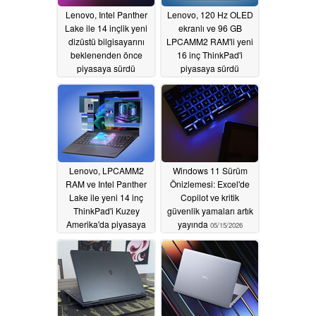
Lenovo, Intel Panther
Lenovo, 120 Hz OLED
Lake ile 14 inçlik yeni
ekranlı ve 96 GB
dizüstü bilgisayarını
LPCAMM2 RAM'li yeni
beklenenden önce
16 inç ThinkPad'i
piyasaya sürdü
piyasaya sürdü
05/16/2026
05/16/2026
Lenovo, LPCAMM2
Windows 11 Sürüm
RAM ve Intel Panther
Önizlemesi: Excel'de
Lake ile yeni 14 inç
Copilot ve kritik
ThinkPad'i Kuzey
güvenlik yamaları artık
Amerika'da piyasaya
yayında
05/15/2026
sürdü
05/15/2026