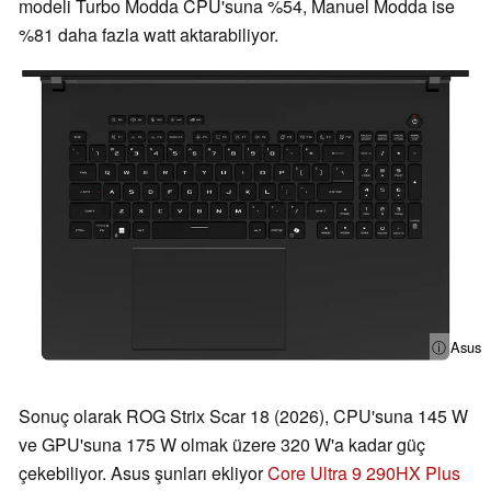
modeli Turbo Modda CPU'suna %54, Manuel Modda ise
%81 daha fazla watt aktarabiliyor.
ⓘ Asus
Sonuç olarak ROG Strix Scar 18 (2026), CPU'suna 145 W
ve GPU'suna 175 W olmak üzere 320 W'a kadar güç
çekebiliyor. Asus şunları ekliyor
Core Ultra 9 290HX Plus