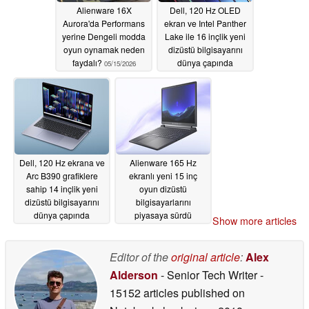
Alienware 16X
Dell, 120 Hz OLED
Aurora'da Performans
ekran ve Intel Panther
yerine Dengeli modda
Lake ile 16 inçlik yeni
oyun oynamak neden
dizüstü bilgisayarını
faydalı?
dünya çapında
05/15/2026
piyasaya sürdü
05/15/2026
Dell, 120 Hz ekrana ve
Alienware 165 Hz
Arc B390 grafiklere
ekranlı yeni 15 inç
sahip 14 inçlik yeni
oyun dizüstü
dizüstü bilgisayarını
bilgisayarlarını
dünya çapında
piyasaya sürdü
Show more articles
piyasaya sürdü
05/15/2026
05/15/2026
Editor of the
original article
:
Alex
Alderson
- Senior Tech Writer
-
15152 articles published on