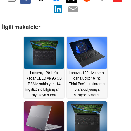
İlgili makaleler
Lenovo, 120 Hz'e
Lenovo, 120 Hz ekranlı
kadar OLED ve 96 GB
daha ucuz 16 inç
RAM'e sahip yeni 14
ThinkPad'i uluslararası
inç dizüstü bilgisayarını
olarak piyasaya
piyasaya sürdü
sürüyor
05/16/2026
05/17/2026