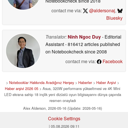
Notebookcheck
since 2018
contact me via:
@aldersonaj
,
Bluesky
Translator:
Ninh Ngoc Duy
- Editorial
Assistant
- 816412 articles published
on Notebookcheck
since 2008
contact me via:
Facebook
>
Notebooklar Hakkında Aradığınız Herşey
>
Haberler
>
Haber Arşivi
>
Haber arşivi 2026 05
> Asus, 320W performans yükseltmesi ve 4K Mini
LED ekrana sahip 18 inçlik yeni dizüstü oyun bilgisayarını dünya çapında
resmen onayladı
Alex Alderson, 2026-05-16 (Update: 2026-05-16)
Cookie Settings
| 05.08.2026 09:11