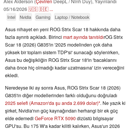
Alex Alderson (
Çeviren
DeepL / Ninh Duy),
Yayınlandı
05/16/2026
🇺🇸
🇩🇪
...
Intel
Nvidia
Gaming
Laptop / Notebook
Asus nihayet en yeni ROG Strix Scar 18 hakkında daha
fazla ayrıntı açıkladı. Birinci
mart ayında tanıtıldı
rOG Strix
Scar 18 (2026) G835'in '2025 modelinden çok daha
yüksek bir toplam sistem TDP'si' sunacağı söylenirken,
Asus bu değişikliğin ROG Strix Scar 18'in 'bacaklarını
daha önce hiç olmadığı kadar uzatmasına' izin vereceğini
ekledi.
Neredeyse iki ay sonra Asus, ROG Strix Scar 18 (2026)
G835'in diğer modellerinden farklı olduğunu doğruladı
2025 selefi
(Amazon'da şu anda 2.699 dolar)
. Ne yazık ki
şirket, Nvidia'nın güç kaynağından herhangi bir ek güç
elde edemedi
GeForce RTX 5090
dizüstü bilgisayar
GPU'su. Bu 175 W'a kadar kilitli kalırken, Asus'un 2026