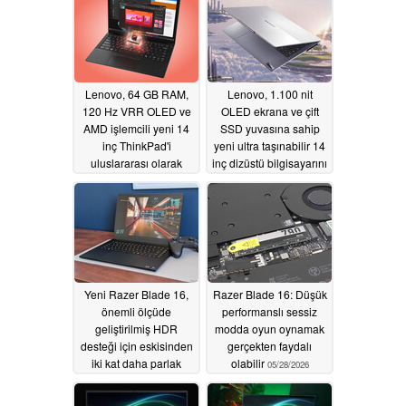
Lenovo, 64 GB RAM,
Lenovo, 1.100 nit
120 Hz VRR OLED ve
OLED ekrana ve çift
AMD işlemcili yeni 14
SSD yuvasına sahip
inç ThinkPad'i
yeni ultra taşınabilir 14
uluslararası olarak
inç dizüstü bilgisayarını
piyasaya sürdü
dünya çapında
piyasaya sürdü
06/01/2026
06/01/2026
Yeni Razer Blade 16,
Razer Blade 16: Düşük
önemli ölçüde
performanslı sessiz
geliştirilmiş HDR
modda oyun oynamak
desteği için eskisinden
gerçekten faydalı
iki kat daha parlak
olabilir
05/28/2026
05/28/2026