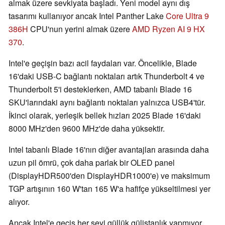
almak üzere sevkiyata başladı. Yeni model aynı dış
tasarımı kullanıyor ancak Intel Panther Lake
Core Ultra 9
386H
CPU'nun yerini almak üzere
AMD Ryzen AI 9 HX
370
.
Intel'e geçişin bazı acil faydaları var. Öncelikle, Blade
16'daki USB-C bağlantı noktaları artık Thunderbolt 4 ve
Thunderbolt 5'i desteklerken, AMD tabanlı Blade 16
SKU'larındaki aynı bağlantı noktaları yalnızca USB4'tür.
İkinci olarak, yerleşik bellek hızları 2025 Blade 16'daki
8000 MHz'den 9600 MHz'de daha yüksektir.
Intel tabanlı Blade 16'nın diğer avantajları arasında daha
uzun pil ömrü, çok daha parlak bir OLED panel
(DisplayHDR500'den DisplayHDR1000'e) ve maksimum
TGP artışının 160 W'tan 165 W'a hafifçe yükseltilmesi yer
alıyor.
Ancak Intel'e geçiş her şeyi güllük gülistanlık yapmıyor.