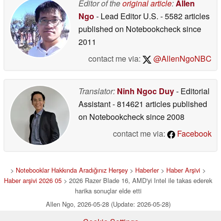
Editor of the
original article
:
Allen
Ngo
- Lead Editor U.S.
- 5582 articles
published on Notebookcheck
since
2011
contact me via:
@AllenNgoNBC
Translator:
Ninh Ngoc Duy
- Editorial
Assistant
- 814621 articles published
on Notebookcheck
since 2008
contact me via:
Facebook
>
Notebooklar Hakkında Aradığınız Herşey
>
Haberler
>
Haber Arşivi
>
Haber arşivi 2026 05
> 2026 Razer Blade 16, AMD'yi Intel ile takas ederek
harika sonuçlar elde etti
Allen Ngo, 2026-05-28 (Update: 2026-05-28)