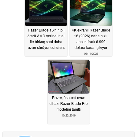
Razer Blade 16'nın pil
4K ekranlı Razer Blade
ömrü AMD yerine Intel
18 (2026) daha hızlı,
ile birkaç saat daha
ancak fiyatı 6.999
uzun sürüyor
dolara kadar çıkıyor
05/28/2026
05/14/2026
Razer, üst sınıf oyun
cihazı Razer Blade Pro
modelini tanıttı
10/23/2016