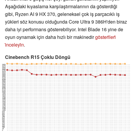
Aşağıdaki kıyaslama karşılaştırmalarının da gösterdiği
gibi, Ryzen AI 9 HX 370, geleneksel çok iş parçacıklı iş
yükleri söz konusu olduğunda Core Ultra 9 386H'den biraz
daha iyi performans gösterebiliyor. Intel Blade 16 yine de
oyun oynamak için daha hızlı bir makinedir
gösteri̇leri̇
i̇nceleyi̇n
.
Cinebench R15 Çoklu Döngü
3450
3375
3300
3225
3150
3075
3000
2925
2850
2775
2700
2625
2550
2475
2400
2325
2250
2175
2100
2025
1950
1875
1800
1725
1650
1575
1500
1425
1350
1275
1200
1125
1050
975
900
825
750
675
600
525
450
375
300
225
150
75
0