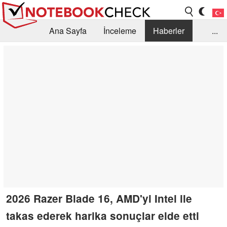
Ana Sayfa
İnceleme
Haberler
...
Öneri /SSS
Kütüphane
Satın Alma Rehberi
Arama
İletişim
2026 Razer Blade 16, AMD'yi Intel ile
takas ederek harika sonuçlar elde etti