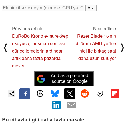
Previous article
Next article
DuRoBo Krono e-mürekkep
Razer Blade 16'nın
okuyucu, lansman sonrası
pil ömrü AMD yerine
⟨
⟩
güncellemelerin ardından
Intel ile birkaç saat
artık daha fazla pazarda
daha uzun sürüyor
mevcut
Add as a preferred
source on Google
Bu cihazla ilgili daha fazla makale