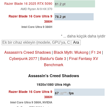
Razer Blade 16 2025 RTX 5090
81.2
pt
AMD Ryzen AI 9 HX 370
Razer Blade 16 Core Ultra 9
78.2
pt
386H
Intel Core Ultra 9 386H
* ... daha küçük daha iyidir
Assassin's Creed Shadows
|
Black Myth: Wukong
|
F1 24
|
Cyberpunk 2077
|
Baldur's Gate 3
|
Final Fantasy XV
Benchmark
Assassin's Creed Shadows
1920x1080 Ultra High
Razer Blade 16 Core Ultra 9
67
fps
min
(22
)
386H
Intel Core Ultra 9 386H, NVIDIA