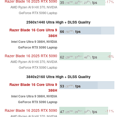
Razer Blade 16 2025 RTX 5090
-17%
35
fps
min
P0.1
P1
(16
, 22
, 27
)
AMD Ryzen AI 9 HX 370, NVIDIA
GeForce RTX 5090 Laptop
2560x1440 Ultra High + DLSS Quality
Razer Blade 16 Core Ultra 9
66
fps
min
(50
)
386H
Intel Core Ultra 9 386H, NVIDIA
GeForce RTX 5090 Laptop
Razer Blade 16 2025 RTX 5090
-6%
62
fps
min
P0.1
P1
(29
, 37
, 46
)
AMD Ryzen AI 9 HX 370, NVIDIA
GeForce RTX 5090 Laptop
3840x2160 Ultra High + DLSS Quality
Razer Blade 16 Core Ultra 9
53
fps
min
(37
)
386H
Intel Core Ultra 9 386H, NVIDIA
GeForce RTX 5090 Laptop
Razer Blade 16 2025 RTX 5090
-11%
47
fps
min
P0.1
P1
(25
, 29
, 37
)
AMD Ryzen AI 9 HX 370, NVIDIA