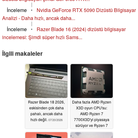
|
İnceleme
•
Nvidia GeForce RTX 5090 Dizüstü Bilgisayar
Analizi - Daha hızlı, ancak daha...
|
İnceleme
•
Razer Blade 16 (2024) dizüstü bilgisayar
incelemesi: Şimdi süper hızlı Sams...
İlgili makaleler
Razer Blade 18 2026,
Daha fazla AMD Ryzen
eskisinden çok daha
X3D oyun CPU'su:
pahalı, ancak daha
AMD Ryzen 7
hızlı değil.
7700X3D'yi piyasaya
07/20/2026
sürüyor ve Ryzen 7
5800X3D'yi geri
getiriyor
06/01/2026