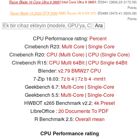
Razer Blade 16 Core Ultra 9 386H
Intel Core Ultra 9 386H:
Ø2941 (2806.23-3172.09)
Points
Razer Blade 16 2025 RTX 5090
AMD Ryzen AI 9 HX 370:
Ø3489 (3470.41-3505.08)
Points
CPU Performance rating:
Percent
Cinebench R23:
Multi Core
|
Single Core
Cinebench R20:
CPU (Multi Core)
|
CPU (Single Core)
Cinebench R15:
CPU Multi 64Bit
|
CPU Single 64Bit
Blender:
v2.79 BMW27 CPU
7-Zip 18.03:
7z b 4
|
7z b 4 -mmt1
Geekbench 6.7:
Multi-Core
|
Single-Core
Geekbench 5.5:
Multi-Core
|
Single-Core
HWBOT x265 Benchmark v2.2:
4k Preset
LibreOffice :
20 Documents To PDF
R Benchmark 2.5:
Overall mean
CPU Performance rating