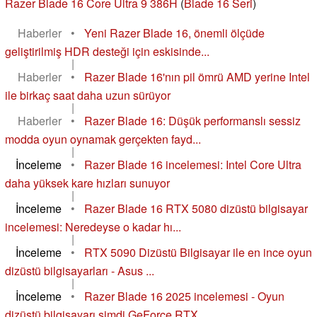
Razer Blade 16 Core Ultra 9 386H
(
Blade 16 Seri
)
Haberler
•
Yeni Razer Blade 16, önemli ölçüde
geliştirilmiş HDR desteği için eskisinde...
|
Haberler
•
Razer Blade 16'nın pil ömrü AMD yerine Intel
ile birkaç saat daha uzun sürüyor
|
Haberler
•
Razer Blade 16: Düşük performanslı sessiz
modda oyun oynamak gerçekten fayd...
|
İnceleme
•
Razer Blade 16 incelemesi: Intel Core Ultra
daha yüksek kare hızları sunuyor
|
İnceleme
•
Razer Blade 16 RTX 5080 dizüstü bilgisayar
incelemesi: Neredeyse o kadar hı...
|
İnceleme
•
RTX 5090 Dizüstü Bilgisayar ile en ince oyun
dizüstü bilgisayarları - Asus ...
|
İnceleme
•
Razer Blade 16 2025 incelemesi - Oyun
dizüstü bilgisayarı şimdi GeForce RTX...