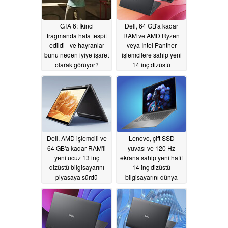
GTA 6: İkinci
Dell, 64 GB'a kadar
fragmanda hata tespit
RAM ve AMD Ryzen
edildi - ve hayranlar
veya Intel Panther
bunu neden iyiye işaret
işlemcilere sahip yeni
olarak görüyor?
14 inç dizüstü
bilgisayarlarını
06/02/2026
piyasaya sürdü
05/29/2026
Dell, AMD işlemcili ve
Lenovo, çift SSD
64 GB'a kadar RAM'li
yuvası ve 120 Hz
yeni ucuz 13 inç
ekrana sahip yeni hafif
dizüstü bilgisayarını
14 inç dizüstü
piyasaya sürdü
bilgisayarını dünya
çapında piyasaya
05/29/2026
sürüyor
05/29/2026