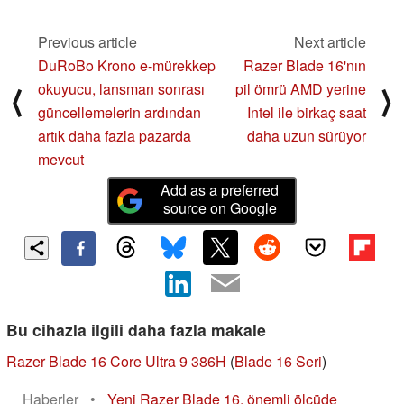
Previous article
Next article
DuRoBo Krono e-mürekkep
Razer Blade 16'nın
okuyucu, lansman sonrası
pil ömrü AMD yerine
⟨
⟩
güncellemelerin ardından
Intel ile birkaç saat
artık daha fazla pazarda
daha uzun sürüyor
mevcut
Add as a preferred
source on Google
Bu cihazla ilgili daha fazla makale
Razer Blade 16 Core Ultra 9 386H
(
Blade 16 Seri
)
Haberler
•
Yeni Razer Blade 16, önemli ölçüde