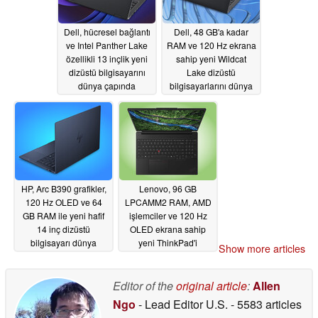
Dell, hücresel bağlantı
Dell, 48 GB'a kadar
ve Intel Panther Lake
RAM ve 120 Hz ekrana
özellikli 13 inçlik yeni
sahip yeni Wildcat
dizüstü bilgisayarını
Lake dizüstü
dünya çapında
bilgisayarlarını dünya
piyasaya sürdü
çapında tanıttı
05/29/2026
05/29/2026
HP, Arc B390 grafikler,
Lenovo, 96 GB
120 Hz OLED ve 64
LPCAMM2 RAM, AMD
GB RAM ile yeni hafif
işlemciler ve 120 Hz
14 inç dizüstü
OLED ekrana sahip
bilgisayarı dünya
yeni ThinkPad'i
Show more articles
çapında piyasaya
Avrupa'da piyasaya
sürdü
sürdü
05/29/2026
05/29/2026
Editor of the
original article
:
Allen
Ngo
- Lead Editor U.S.
- 5583 articles