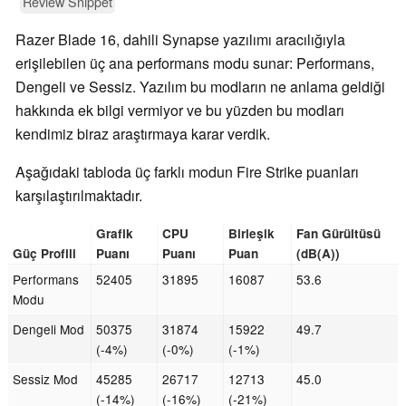
Review Snippet
Razer Blade 16, dahili Synapse yazılımı aracılığıyla
erişilebilen üç ana performans modu sunar: Performans,
Dengeli ve Sessiz. Yazılım bu modların ne anlama geldiği
hakkında ek bilgi vermiyor ve bu yüzden bu modları
kendimiz biraz araştırmaya karar verdik.
Aşağıdaki tabloda üç farklı modun Fire Strike puanları
karşılaştırılmaktadır.
Grafik
CPU
Birleşik
Fan Gürültüsü
Güç Profili
Puanı
Puanı
Puan
(dB(A))
Performans
52405
31895
16087
53.6
Modu
Dengeli Mod
50375
31874
15922
49.7
(-4%)
(-0%)
(-1%)
Sessiz Mod
45285
26717
12713
45.0
(-14%)
(-16%)
(-21%)