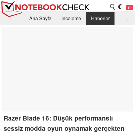
Ana Sayfa
İnceleme
Haberler
...
Öneri /SSS
Kütüphane
Satın Alma Rehberi
Arama
İletişim
Razer Blade 16: Düşük performanslı
sessiz modda oyun oynamak gerçekten