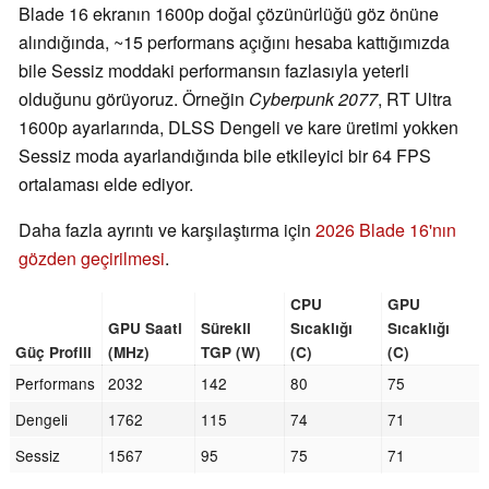
Blade 16 ekranın 1600p doğal çözünürlüğü göz önüne
alındığında, ~15 performans açığını hesaba kattığımızda
bile Sessiz moddaki performansın fazlasıyla yeterli
olduğunu görüyoruz. Örneğin
Cyberpunk 2077
, RT Ultra
1600p ayarlarında, DLSS Dengeli ve kare üretimi yokken
Sessiz moda ayarlandığında bile etkileyici bir 64 FPS
ortalaması elde ediyor.
Daha fazla ayrıntı ve karşılaştırma için
2026 Blade 16'nın
gözden geçirilmesi
.
CPU
GPU
GPU Saati
Sürekli
Sıcaklığı
Sıcaklığı
Güç Profili
(MHz)
TGP (W)
(C)
(C)
Performans
2032
142
80
75
Dengeli
1762
115
74
71
Sessiz
1567
95
75
71