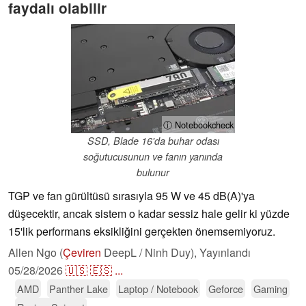
faydalı olabilir
ⓘ Notebookcheck
SSD, Blade 16'da buhar odası
soğutucusunun ve fanın yanında
bulunur
TGP ve fan gürültüsü sırasıyla 95 W ve 45 dB(A)'ya
düşecektir, ancak sistem o kadar sessiz hale gelir ki yüzde
15'lik performans eksikliğini gerçekten önemsemiyoruz.
Allen Ngo (
Çeviren
DeepL / Ninh Duy),
Yayınlandı
05/28/2026
🇺🇸
🇪🇸
...
AMD
Panther Lake
Laptop / Notebook
Geforce
Gaming