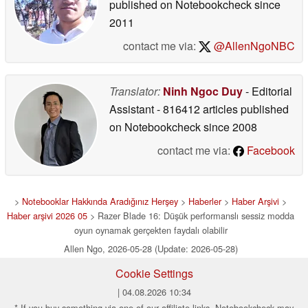
published on Notebookcheck
since
2011
contact me via:
@AllenNgoNBC
Translator:
Ninh Ngoc Duy
- Editorial
Assistant
- 816412 articles published
on Notebookcheck
since 2008
contact me via:
Facebook
>
Notebooklar Hakkında Aradığınız Herşey
>
Haberler
>
Haber Arşivi
>
Haber arşivi 2026 05
> Razer Blade 16: Düşük performanslı sessiz modda
oyun oynamak gerçekten faydalı olabilir
Allen Ngo, 2026-05-28 (Update: 2026-05-28)
Cookie Settings
| 04.08.2026 10:34
* If you buy something via one of our affiliate links, Notebookcheck may