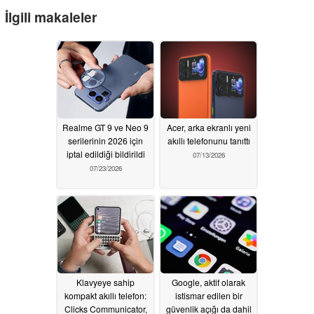
İlgili makaleler
Realme GT 9 ve Neo 9
Acer, arka ekranlı yeni
serilerinin 2026 için
akıllı telefonunu tanıttı
iptal edildiği bildirildi
07/13/2026
07/23/2026
Klavyeye sahip
Google, aktif olarak
kompakt akıllı telefon:
istismar edilen bir
Clicks Communicator,
güvenlik açığı da dahil