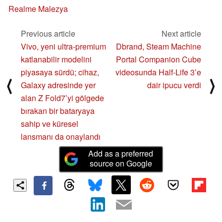
Realme Malezya
Previous article
Next article
Vivo, yeni ultra-premium
Dbrand, Steam Machine
katlanabilir modelini
Portal Companion Cube
piyasaya sürdü; cihaz,
videosunda Half-Life 3’e
⟨
⟩
Galaxy adresinde yer
dair ipucu verdi
alan Z Fold7’yi gölgede
bırakan bir bataryaya
sahip ve küresel
lansmanı da onaylandı
Add as a preferred
source on Google