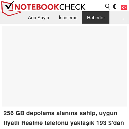
Ana Sayfa
İnceleme
Haberler
...
Öneri /SSS
Kütüphane
Satın Alma Rehberi
Arama
İletişim
256 GB depolama alanına sahip, uygun
fiyatlı Realme telefonu yaklaşık 193 $'dan