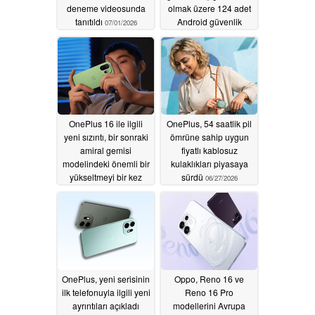
deneme videosunda
olmak üzere 124 adet
tanıtıldı
Android güvenlik
07/01/2026
açığını giderdi
06/29/2026
OnePlus 16 ile ilgili
OnePlus, 54 saatlik pil
yeni sızıntı, bir sonraki
ömrüne sahip uygun
amiral gemisi
fiyatlı kablosuz
modelindeki önemli bir
kulaklıkları piyasaya
yükseltmeyi bir kez
sürdü
06/27/2026
daha teyit ediyor
06/29/2026
OnePlus, yeni serisinin
Oppo, Reno 16 ve
ilk telefonuyla ilgili yeni
Reno 16 Pro
ayrıntıları açıkladı
modellerini Avrupa