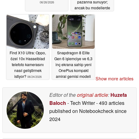
pazarına sunuyor;
06/26/2026
ancak bu modellerde
daha küçük kapasiteli
piller bulunuyor
06/26/2026
Find X10 Ultra: Oppo,
Snapdragon 8 Elite
özel 10x Hasselblad
Gen 6 işlemciye ve 6,3
telefoto kamerasını
inç ekrana sahip yeni
nasıl geliştirmek
OnePlus kompakt
istiyor?
amiral gemisi modeli
06/24/2026
Show more articles
sızdırıldı
06/22/2026
Editor of the
original article
:
Huzefa
Baloch
- Tech Writer
- 493 articles
published on Notebookcheck
since
2024