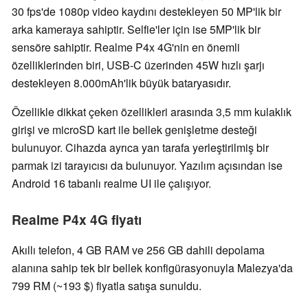
30 fps'de 1080p video kaydını destekleyen 50 MP'lik bir
arka kameraya sahiptir. Selfie'ler için ise 5MP'lik bir
sensöre sahiptir. Realme P4x 4G'nin en önemli
özelliklerinden biri, USB-C üzerinden 45W hızlı şarjı
destekleyen 8.000mAh'lik büyük bataryasıdır.
Özellikle dikkat çeken özellikleri arasında 3,5 mm kulaklık
girişi ve microSD kart ile bellek genişletme desteği
bulunuyor. Cihazda ayrıca yan tarafa yerleştirilmiş bir
parmak izi tarayıcısı da bulunuyor. Yazılım açısından ise
Android 16 tabanlı realme UI ile çalışıyor.
Realme P4x 4G fiyatı
Akıllı telefon, 4 GB RAM ve 256 GB dahili depolama
alanına sahip tek bir bellek konfigürasyonuyla Malezya'da
799 RM (~193 $) fiyatla satışa sunuldu.