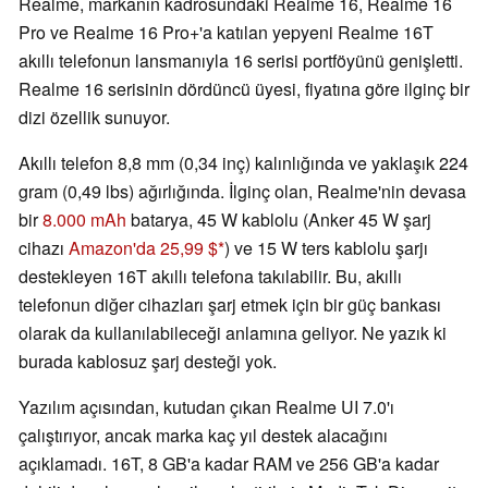
Realme, markanın kadrosundaki Realme 16, Realme 16
Pro ve Realme 16 Pro+'a katılan yepyeni Realme 16T
akıllı telefonun lansmanıyla 16 serisi portföyünü genişletti.
Realme 16 serisinin dördüncü üyesi, fiyatına göre ilginç bir
dizi özellik sunuyor.
Akıllı telefon 8,8 mm (0,34 inç) kalınlığında ve yaklaşık 224
gram (0,49 lbs) ağırlığında. İlginç olan, Realme'nin devasa
bir
8.000 mAh
batarya, 45 W kablolu (Anker 45 W şarj
cihazı
Amazon'da 25,99 $
) ve 15 W ters kablolu şarjı
destekleyen 16T akıllı telefona takılabilir. Bu, akıllı
telefonun diğer cihazları şarj etmek için bir güç bankası
olarak da kullanılabileceği anlamına geliyor. Ne yazık ki
burada kablosuz şarj desteği yok.
Yazılım açısından, kutudan çıkan Realme UI 7.0'ı
çalıştırıyor, ancak marka kaç yıl destek alacağını
açıklamadı. 16T, 8 GB'a kadar RAM ve 256 GB'a kadar