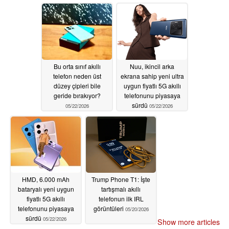
Bu orta sınıf akıllı
Nuu, ikincil arka
telefon neden üst
ekrana sahip yeni ultra
düzey çipleri bile
uygun fiyatlı 5G akıllı
geride bırakıyor?
telefonunu piyasaya
sürdü
05/22/2026
05/22/2026
HMD, 6.000 mAh
Trump Phone T1: İşte
bataryalı yeni uygun
tartışmalı akıllı
fiyatlı 5G akıllı
telefonun ilk IRL
telefonunu piyasaya
görüntüleri
05/20/2026
sürdü
05/22/2026
Show more articles