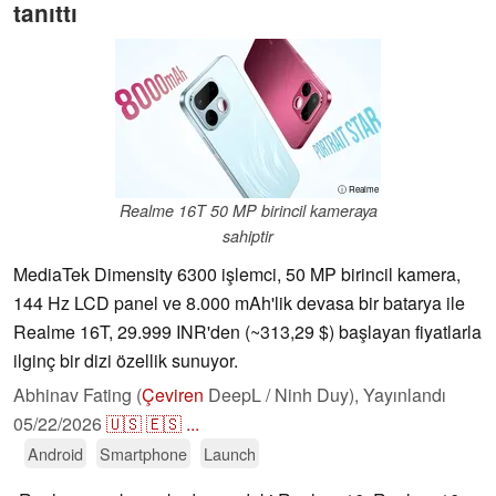
tanıttı
ⓘ Realme
Realme 16T 50 MP birincil kameraya
sahiptir
MediaTek Dimensity 6300 işlemci, 50 MP birincil kamera,
144 Hz LCD panel ve 8.000 mAh'lik devasa bir batarya ile
Realme 16T, 29.999 INR'den (~313,29 $) başlayan fiyatlarla
ilginç bir dizi özellik sunuyor.
Abhinav Fating (
Çeviren
DeepL / Ninh Duy),
Yayınlandı
05/22/2026
🇺🇸
🇪🇸
...
Android
Smartphone
Launch