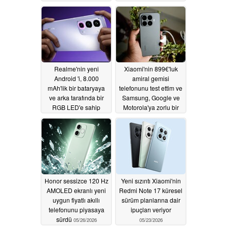
06/27/2026
Realme'nin yeni
Xiaomi'nin 899€'luk
Android 'i, 8.000
amiral gemisi
mAh'lik bir bataryaya
telefonunu test ettim ve
ve arka tarafında bir
Samsung, Google ve
RGB LED'e sahip
Motorola'ya zorlu bir
rekabet sunuyor
06/11/2026
05/28/2026
Honor sessizce 120 Hz
Yeni sızıntı Xiaomi'nin
AMOLED ekranlı yeni
Redmi Note 17 küresel
uygun fiyatlı akıllı
sürüm planlarına dair
telefonunu piyasaya
ipuçları veriyor
sürdü
05/26/2026
05/23/2026