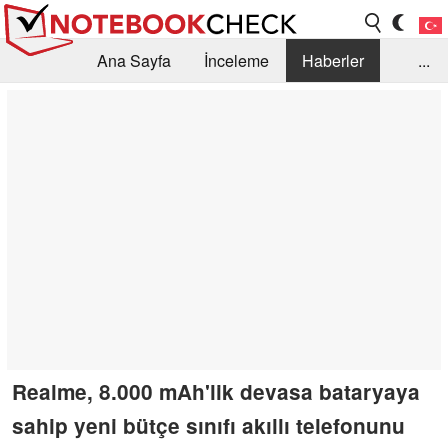
Ana Sayfa
İnceleme
Haberler
...
Öneri /SSS
Kütüphane
Satın Alma Rehberi
Arama
İletişim
Realme, 8.000 mAh'lik devasa bataryaya
sahip yeni bütçe sınıfı akıllı telefonunu