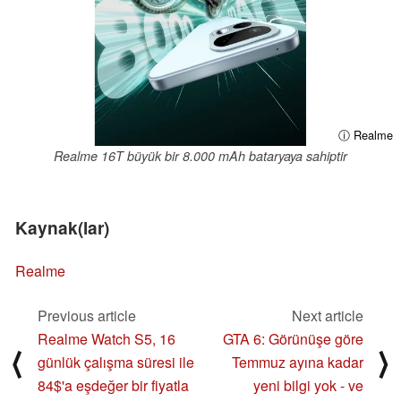
ⓘ Realme
Realme 16T büyük bir 8.000 mAh bataryaya sahiptir
Kaynak(lar)
Realme
Previous article
Next article
Realme Watch S5, 16
GTA 6: Görünüşe göre
⟨
⟩
günlük çalışma süresi ile
Temmuz ayına kadar
84$'a eşdeğer bir fiyatla
yeni bilgi yok - ve