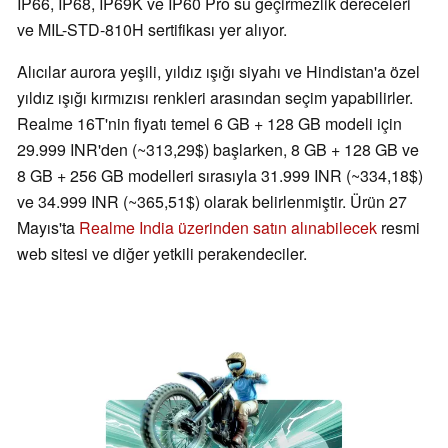
IP66, IP68, IP69K ve IP60 Pro su geçirmezlik dereceleri
ve MIL-STD-810H sertifikası yer alıyor.
Alıcılar aurora yeşili, yıldız ışığı siyahı ve Hindistan'a özel
yıldız ışığı kırmızısı renkleri arasından seçim yapabilirler.
Realme 16T'nin fiyatı temel 6 GB + 128 GB modeli için
29.999 INR'den (~313,29$) başlarken, 8 GB + 128 GB ve
8 GB + 256 GB modelleri sırasıyla 31.999 INR (~334,18$)
ve 34.999 INR (~365,51$) olarak belirlenmiştir. Ürün 27
Mayıs'ta
Realme India üzerinden satın alınabilecek
resmi
web sitesi ve diğer yetkili perakendeciler.