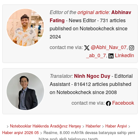
Editor of the
original article
:
Abhinav
Fating
- News Editor
- 731 articles
published on Notebookcheck
since
2024
contact me via:
@Abhi_Nav_07
,
_ab_0_7
,
LinkedIn
Translator:
Ninh Ngoc Duy
- Editorial
Assistant
- 816412 articles published
on Notebookcheck
since 2008
contact me via:
Facebook
>
Notebooklar Hakkında Aradığınız Herşey
>
Haberler
>
Haber Arşivi
>
Haber arşivi 2026 05
> Realme, 8.000 mAh'lik devasa bataryaya sahip yeni
bütçe sınıfı akıllı telefonunu tanıttı