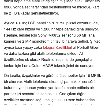
dahili depolama alanı ile eşleştirilmiş MediaTek Dimensity
6300 yonga seti tarafından destekleniyor ve microSD kart
ile 2 TB'a kadar genişletilebiliyor.
Ayrıca, 6,8 inç LCD panel 1570 x 720 piksel çözünürlüğe,
144 Hz kare hızına ve 1.200 nit tepe parlaklığına ulaşıyor.
Realme, lensler için Sony IMX852 sensörlü 50 MP ana
kamera ve 2 MP monokrom üniteyi bir araya getirdi. Şirket
ayrıca bazı yapay zeka
fotoğraf özelli̇kleri̇
aI Portrait Glow
ve daha fazlası gibi akıllı telefonlarına ekledi. AI
özelliklerine ek olarak Realme, resimlerde gerçekçi cilt
tonları için LumaColor IMAGE teknolojisini de sunuyor.
Ön tarafta, özçekimler ve görüntülü sohbetler için 16 MP'lik
bir atıcı var. Akıllı telefonda ekran içi parmak izi sensörü
bulunmuyor; bunun yerine yan tarafa monte edilmiş bir
parmak izi sensörüne sahipsiniz. Öne çıkan diğer
özellikler arasında soğutma için 5.300 mm² buhar odası,