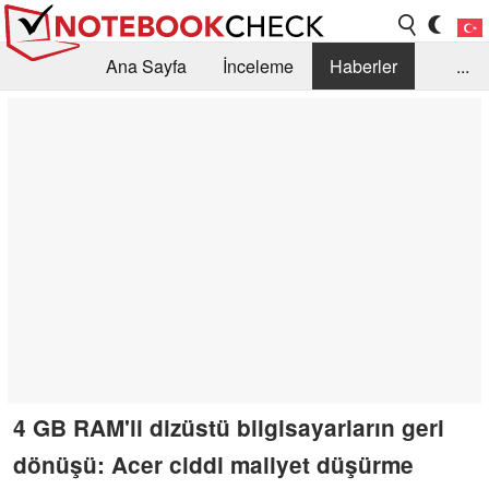
Ana Sayfa
İnceleme
Haberler
...
Öneri /SSS
Kütüphane
Satın Alma Rehberi
Arama
İletişim
4 GB RAM'li dizüstü bilgisayarların geri
dönüşü: Acer ciddi maliyet düşürme