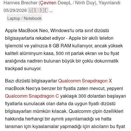
Hannes Brecher (
Çeviren
DeepL / Ninh Duy),
Yayınlandı
05/29/2026
🇺🇸
🇩🇪
...
Laptop / Notebook
Apple MacBook Neo, Windows'lu orta sınıf dizüstü
bilgisayarlarla rekabet ediyor - Apple bir akıllı telefon
işlemcisi ve yalnızca 8 GB RAM kullanıyor, ancak yüksek
kaliteli alüminyum kasa, 500 nit parlak ekran ve bu fiyat
aralığında nadiren bulunan büyük bir çoklu dokunmatik
trackpad sunuyor.
Bazı dizüstü bilgisayarlar
Qualcomm Snapdragon X
macBook Neo'ya benzer bir fiyatla zaten mevcut, yepyeni
Qualcomm Snapdragon C
yaklaşık 300 dolardan başlayan
fiyatlarla sunulacak olan daha da uygun fiyatlı dizüstü
bilgisayarları mümkün kılacak. Qualcomm çipin özellikleri
hakkında herhangi bir ayrıntı yayınlamadığı ve hatta
lansman için kıyaslamalar yapmadığı için alıcıların bu fiyat