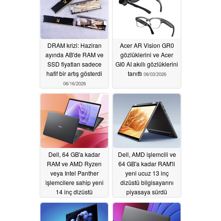
DRAM krizi: Haziran
Acer AR Vision GR0
ayında AB'de RAM ve
gözlüklerini ve Acer
SSD fiyatları sadece
GI0 AI akıllı gözlüklerini
hafif bir artış gösterdi
tanıttı
06/03/2026
06/16/2026
Dell, 64 GB'a kadar
Dell, AMD işlemcili ve
RAM ve AMD Ryzen
64 GB'a kadar RAM'li
veya Intel Panther
yeni ucuz 13 inç
işlemcilere sahip yeni
dizüstü bilgisayarını
14 inç dizüstü
piyasaya sürdü
bilgisayarlarını
05/29/2026
piyasaya sürdü
05/29/2026