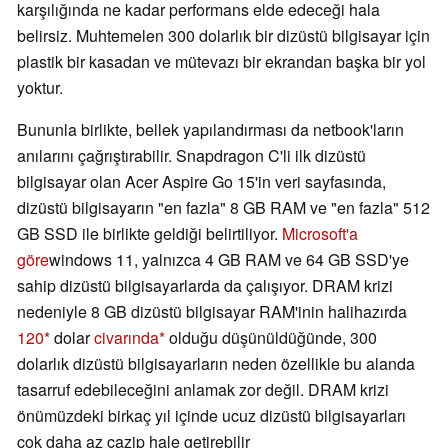
karşılığında ne kadar performans elde edeceği hala
belirsiz. Muhtemelen 300 dolarlık bir dizüstü bilgisayar için
plastik bir kasadan ve mütevazı bir ekrandan başka bir yol
yoktur.
Bununla birlikte, bellek yapılandırması da netbook'ların
anılarını çağrıştırabilir. Snapdragon C'li ilk dizüstü
bilgisayar olan Acer Aspire Go 15'in veri sayfasında,
dizüstü bilgisayarın "en fazla" 8 GB RAM ve "en fazla" 512
GB SSD ile birlikte geldiği belirtiliyor.
Microsoft'a
göre
windows 11, yalnızca 4 GB RAM ve 64 GB SSD'ye
sahip dizüstü bilgisayarlarda da çalışıyor. DRAM krizi
nedeniyle 8 GB dizüstü bilgisayar RAM'inin halihazırda
120
dolar
civarında
olduğu düşünüldüğünde, 300
dolarlık dizüstü bilgisayarların neden özellikle bu alanda
tasarruf edebileceğini anlamak zor değil. DRAM krizi
önümüzdeki birkaç yıl içinde ucuz dizüstü bilgisayarları
çok daha az cazip hale getirebilir