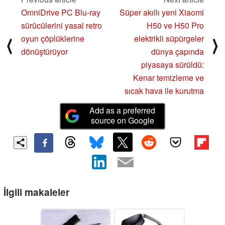
OmniDrive PC Blu-ray
Süper akıllı yeni Xiaomi
sürücülerini yasal retro
H50 ve H50 Pro
oyun çöplüklerine
elektrikli süpürgeler
⟨
⟩
dönüştürüyor
dünya çapında
piyasaya sürüldü:
Kenar temizleme ve
sıcak hava ile kurutma
Add as a preferred
source on Google
İlgili makaleler