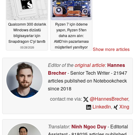
Qualcomm 300 dolarlık
Ryzen 7 için ödeme
Windows dizüstü
yapın, Ryzen 5'ten
bilgisayarlar için
daha azını alın:
Snapdragon C'yi tanıttı
AMD'nin pazarlaması
müşterileri yanıltıyor
05/28/2026
Show more articles
05/28/2026
Editor of the
original article
:
Hannes
Brecher
- Senior Tech Writer
- 21947
articles published on Notebookcheck
since 2018
contact me via:
@HannesBrecher
,
LinkedIn
,
Xing
Translator:
Ninh Ngoc Duy
- Editorial
Assistant
- 818035 articles published