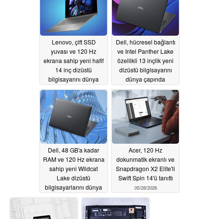
Lenovo, çift SSD
Dell, hücresel bağlantı
yuvası ve 120 Hz
ve Intel Panther Lake
ekrana sahip yeni hafif
özellikli 13 inçlik yeni
14 inç dizüstü
dizüstü bilgisayarını
bilgisayarını dünya
dünya çapında
çapında piyasaya
piyasaya sürdü
sürüyor
05/29/2026
05/29/2026
Dell, 48 GB'a kadar
Acer, 120 Hz
RAM ve 120 Hz ekrana
dokunmatik ekranlı ve
sahip yeni Wildcat
Snapdragon X2 Elite'li
Lake dizüstü
Swift Spin 14'ü tanıttı
bilgisayarlarını dünya
05/28/2026
çapında tanıttı
05/29/2026