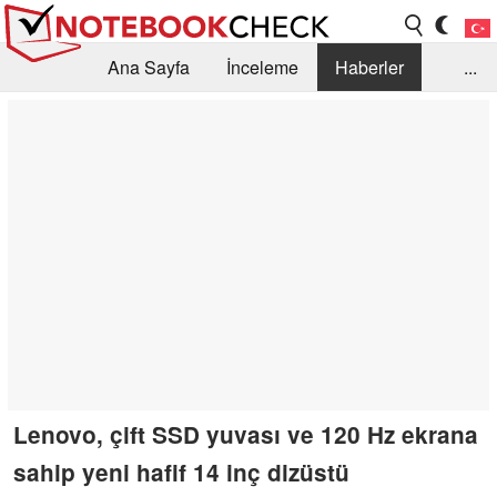
Ana Sayfa
İnceleme
Haberler
...
Öneri /SSS
Kütüphane
Satın Alma Rehberi
Arama
İletişim
Lenovo, çift SSD yuvası ve 120 Hz ekrana
sahip yeni hafif 14 inç dizüstü