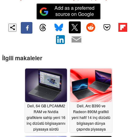
Add as a preferred
source on Google
İlgili makaleler
Dell, 64 GB LPCAMM2
Dell, Arc B390 ve
RAM ve Nvidia
Radeon 890M grafikli
grafiklere sahip yeni 16
yeni hafif 14 inç dizüstü
inç dizüstü bilgisayarını
bilgisayarı dünya
piyasaya sürdü
çapında piyasaya
sürdü
05/30/2026
05/30/2026