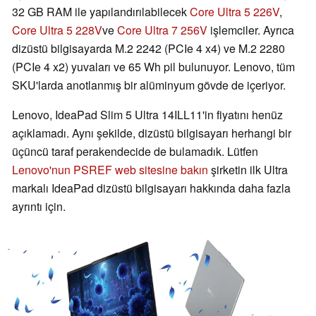
32 GB RAM ile yapılandırılabilecek
Core Ultra 5 226V
,
Core Ultra 5 228V
ve
Core Ultra 7 256V
işlemciler. Ayrıca
dizüstü bilgisayarda M.2 2242 (PCIe 4 x4) ve M.2 2280
(PCIe 4 x2) yuvaları ve 65 Wh pil bulunuyor. Lenovo, tüm
SKU'larda anotlanmış bir alüminyum gövde de içeriyor.
Lenovo, IdeaPad Slim 5 Ultra 14ILL11'in fiyatını henüz
açıklamadı. Aynı şekilde, dizüstü bilgisayarı herhangi bir
üçüncü taraf perakendecide de bulamadık. Lütfen
Lenovo'nun PSREF web sitesine bakın
şirketin ilk Ultra
markalı IdeaPad dizüstü bilgisayarı hakkında daha fazla
ayrıntı için.