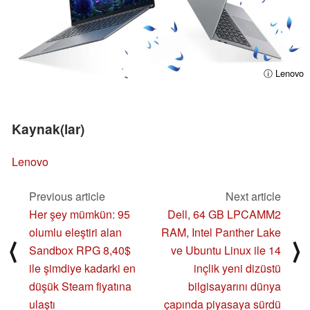
ⓘ Lenovo
Kaynak(lar)
Lenovo
Previous article
Next article
Her şey mümkün: 95
Dell, 64 GB LPCAMM2
olumlu eleştiri alan
RAM, Intel Panther Lake
⟨
⟩
Sandbox RPG 8,40$
ve Ubuntu Linux ile 14
ile şimdiye kadarki en
inçlik yeni dizüstü
düşük Steam fiyatına
bilgisayarını dünya
ulaştı
çapında piyasaya sürdü