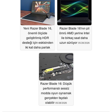
Yeni Razer Blade 16,
Razer Blade 16'nın pil
önemli ölçüde
ömrü AMD yerine Intel
geliştirilmiş HDR
ile birkaç saat daha
desteği için eskisinden
uzun sürüyor
05/28/2026
iki kat daha parlak
05/28/2026
Razer Blade 16: Düşük
performanslı sessiz
modda oyun oynamak
gerçekten faydalı
olabilir
05/28/2026