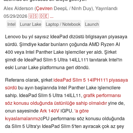
Alex Alderson (
Çeviren
DeepL / Ninh Duy),
Yayınlandı
05/29/2026
🇺🇸
🇩🇪
...
Intel
Lunar Lake
Laptop / Notebook
Launch
Lenovo bu yıl sayısız IdeaPad dizüstü bilgisayarı piyasaya
sürdü. Şimdiye kadar bunların çoğunda AMD Ryzen AI
400 veya Intel Panther Lake işlemciler yer aldı. Şirket
şimdi de IdeaPad Slim 5 Ultra 14ILL11'i tanıtarak Intel'in
eski Lunar Lake platformuna geri döndü.
Referans olarak, şirket
ideaPad Slim 5 14IPH11'i piyasaya
sürdü
bu ayın başlarında Intel Panther Lake işlemcilere
sahip. IdeaPad Slim 5 Ultra 14ILL11,
grafik performansı
söz konusu olduğunda üstünlüğe sahip olmalıdır
yine de,
onun sayesinde
Ark 140V
iGPU.
'a göre
kıyaslamalarımız
cPU performansı söz konusu olduğunda
da Slim 5 Ultra'yı IdeaPad Slim 5'ten ayıracak çok az şey