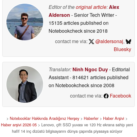
Editor of the
original article
:
Alex
Alderson
- Senior Tech Writer
-
15135 articles published on
Notebookcheck
since 2018
contact me via:
@aldersonaj
,
Bluesky
Translator:
Ninh Ngoc Duy
- Editorial
Assistant
- 814621 articles published
on Notebookcheck
since 2008
contact me via:
Facebook
>
Notebooklar Hakkında Aradığınız Herşey
>
Haberler
>
Haber Arşivi
>
Haber arşivi 2026 05
> Lenovo, çift SSD yuvası ve 120 Hz ekrana sahip yeni
hafif 14 inç dizüstü bilgisayarını dünya çapında piyasaya sürüyor