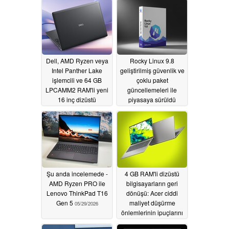
Dell, AMD Ryzen veya
Rocky Linux 9.8
Intel Panther Lake
geliştirilmiş güvenlik ve
işlemcili ve 64 GB
çoklu paket
LPCAMM2 RAM'li yeni
güncellemeleri ile
16 inç dizüstü
piyasaya sürüldü
bilgisayarlarını
05/29/2026
piyasaya sürdü
05/30/2026
Şu anda incelemede -
4 GB RAM'li dizüstü
AMD Ryzen PRO ile
bilgisayarların geri
Lenovo ThinkPad T16
dönüşü: Acer ciddi
Gen 5
maliyet düşürme
05/29/2026
önlemlerinin ipuçlarını
veriyor
05/29/2026