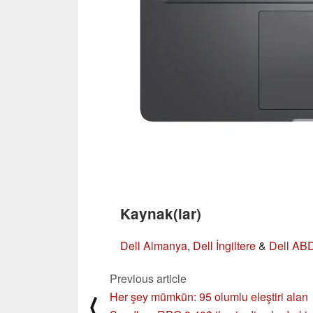
Kaynak(lar)
Dell Almanya
,
Dell İngiltere
&
Dell AB
Previous article
Her şey mümkün: 95 olumlu eleştiri alan
⟨