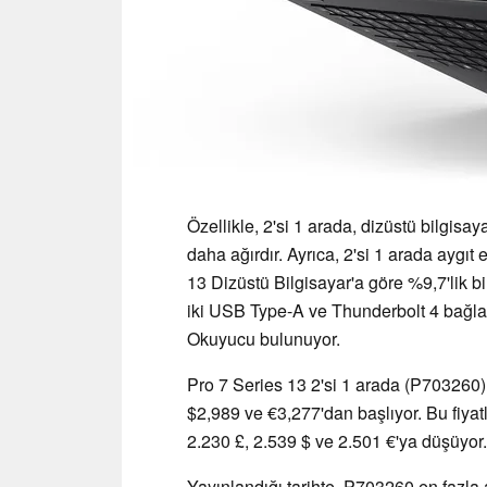
Özellikle, 2'si 1 arada, dizüstü bilgisa
daha ağırdır. Ayrıca, 2'si 1 arada aygı
13 Dizüstü Bilgisayar'a göre %9,7'lik bir
iki USB Type-A ve Thunderbolt 4 bağlan
Okuyucu bulunuyor.
Pro 7 Series 13 2'si 1 arada (P703260)
$2,989 ve €3,277'dan başlıyor. Bu fiyatla
2.230 £, 2.539 $ ve 2.501 €'ya düşüyor.
Yayınlandığı tarihte, P703260 en fazla a