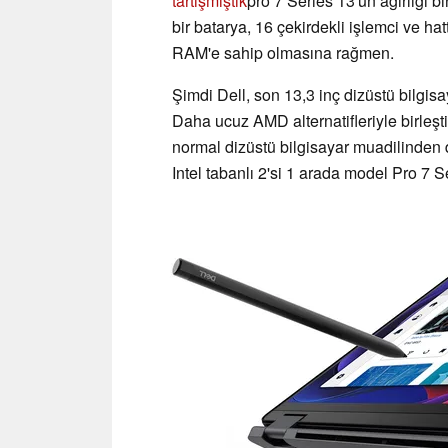
tartışmıştık
pro 7 Series 13'ün ağırlığı bi
bir batarya, 16 çekirdekli işlemci ve 
RAM'e sahip olmasına rağmen.
Şimdi Dell, son 13,3 inç dizüstü bilgis
Daha ucuz AMD alternatifleriyle birleşt
normal dizüstü bilgisayar muadilinden 
Intel tabanlı 2'si 1 arada model Pro 7 