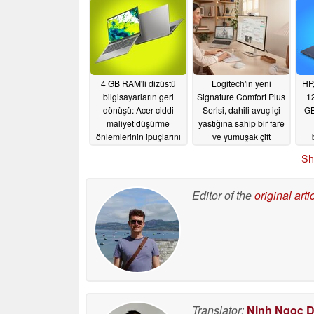
piyasaya sürdü
06/04/2026
4 GB RAM'li dizüstü
Logitech'in yeni
HP,
bilgisayarların geri
Signature Comfort Plus
1
dönüşü: Acer ciddi
Serisi, dahili avuç içi
GB
maliyet düşürme
yastığına sahip bir fare
önlemlerinin ipuçlarını
ve yumuşak çift
veriyor
köpüklü bilek
05/29/2026
Sh
desteğine sahip bir
klavye sunuyor
05/29/2026
Editor of the
original arti
Translator:
Ninh Ngoc 