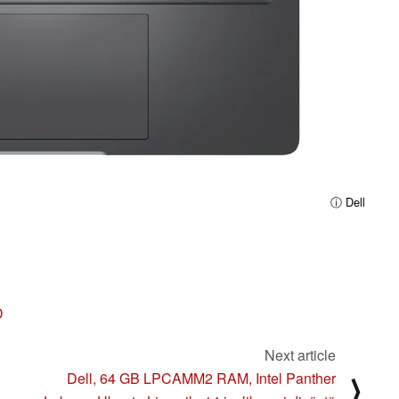
ⓘ Dell
D
Next article
Dell, 64 GB LPCAMM2 RAM, Intel Panther
⟩