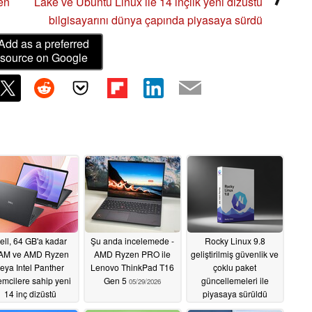
en
Lake ve Ubuntu Linux ile 14 inçlik yeni dizüstü
bilgisayarını dünya çapında piyasaya sürdü
Add as a preferred
source on Google
ell, 64 GB'a kadar
Şu anda incelemede -
Rocky Linux 9.8
AM ve AMD Ryzen
AMD Ryzen PRO ile
geliştirilmiş güvenlik ve
eya Intel Panther
Lenovo ThinkPad T16
çoklu paket
lemcilere sahip yeni
Gen 5
güncellemeleri ile
05/29/2026
14 inç dizüstü
piyasaya sürüldü
bilgisayarlarını
05/29/2026