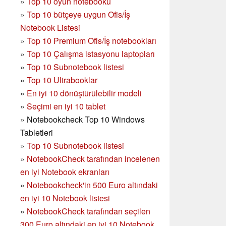
»
Top 10 oyun notebooku
»
Top 10 bütçeye uygun Ofis/İş
Notebook Listesi
»
Top 10 Premium Ofis/İş notebookları
»
Top 10 Çalışma istasyonu laptopları
»
Top 10 Subnotebook listesi
»
Top 10 Ultrabooklar
»
En iyi 10 dönüştürülebilir modeli
»
Seçimi en iyi 10 tablet
»
Notebookcheck Top 10 Windows
Tabletleri
»
Top 10 Subnotebook listesi
»
NotebookCheck tarafından incelenen
en iyi Notebook ekranları
»
Notebookcheck'in 500 Euro altındaki
en iyi 10 Notebook listesi
»
NotebookCheck tarafından seçilen
300 Euro altındaki en iyi 10 Notebook