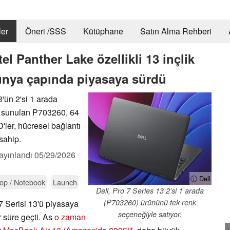
er
Öneri /SSS
Kütüphane
Satın Alma Rehberi
tel Panther Lake özellikli 13 inçlik
dünya çapında piyasaya sürdü
3'ün 2'si 1 arada
a sunulan P703260, 64
er, hücresel bağlantı
sahip.
ayınlandı
05/29/2026
ⓘ Dell
op / Notebook
Launch
Dell, Pro 7 Series 13 2'si 1 arada
(P703260) ürününü tek renk
 7 Serisi 13'ü piyasaya
seçeneğiyle satıyor.
 süre geçti. As
o zaman