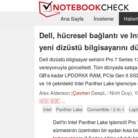
Ana Sayfa
İnceleme
Haberl
Dell, hücresel bağlantı ve In
yeni dizüstü bilgisayarını 
Dell dizüstü bilgisayar serisini Pro 7 Series 1
versiyonuyla güncelledi. Tüm dünyada satış
GB'a kadar LPDDR5X RAM, PCIe Gen 5 SSD'l
ve 16 çekirdekli Intel Panther Lake işlemciye 
Alex Alderson (
Çeviren
DeepL / Ninh Duy),
Y
🇺🇸
🇩🇪
...
Intel
Panther Lake
Convertible / 2-in-1
Lapt
Dell'in Intel Panther Lake işlemcili Pro
sürmesinin üzerinden bir aydan kısa bir