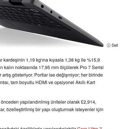
ⓘ Dell
yar kardeşinin 1,19 kg'ına kıyasla 1,38 kg ile %15,9
t en kalın noktasında 17,95 mm ölçülerek Pro 7 Serisi
 artış gösteriyor. Portlar ise değişmiyor; her birinde
tısı, tam boyutlu HDMI ve opsiyonel Akıllı Kart
 önceden yapılandırılmış üniteler olarak £2,914,
r, özelleştirilmiş bir yapı oluşturmak isteyenler için
şağıdaki özelliklerle yapılandırılabilir
Core Ultra 7