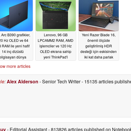
piyasaya sürdü
05/29/2026
 Arc B390 grafikler,
Lenovo, 96 GB
Yeni Razer Blade 16,
20 Hz OLED ve 64
LPCAMM2 RAM, AMD
önemli ölçüde
 RAM ile yeni hafif
işlemciler ve 120 Hz
geliştirilmiş HDR
14 inç dizüstü
OLED ekrana sahip
desteği için eskisinden
bilgisayarı dünya
yeni ThinkPad'i
iki kat daha parlak
çapında piyasaya
Avrupa'da piyasaya
05/28/2026
ow more articles
sürdü
sürdü
05/29/2026
05/29/2026
cle
:
Alex Alderson
- Senior Tech Writer
- 15135 articles publi
Duy
- Editorial Assistant
- 813826 articles published on Notebo