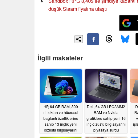
Sandbox RPG 8,40$ ile şimdiye kadarki 
düşük Steam fiyatına ulaştı
İlgili makaleler
HP, 64 GB RAM, 800
Dell, 64 GB LPCAMM2
D
nit ekran ve hücresel
RAM ve Nvidia
R
bağlantı özelliklerine
grafiklere sahip yeni 16
v
sahip 13 inçlik yeni
inç dizüstü bilgisayarını
iş
dizüstü bilgisayarını
piyasaya sürdü
dünya çapında
05/30/2026