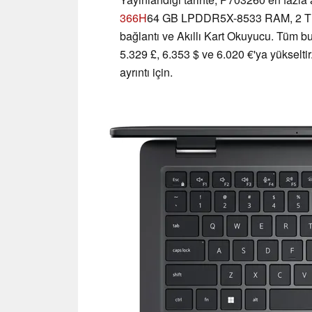
366H
64 GB LPDDR5X-8533 RAM, 2 TB P
bağlantı ve Akıllı Kart Okuyucu. Tüm bu
5.329 £, 6.353 $ ve 6.020 €'ya yükseltir
ayrıntı için.