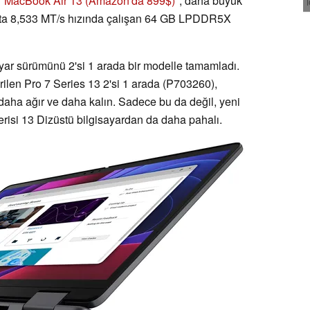
r
MacBook Air 13
(Amazon'da 899$)
, daha büyük
hatta 8,533 MT/s hızında çalışan 64 GB LPDDR5X
ayar sürümünü 2'si 1 arada bir modelle tamamladı.
irilen Pro 7 Series 13 2'si 1 arada (P703260),
daha ağır ve daha kalın. Sadece bu da değil, yeni
Serisi 13 Dizüstü bilgisayardan da daha pahalı.