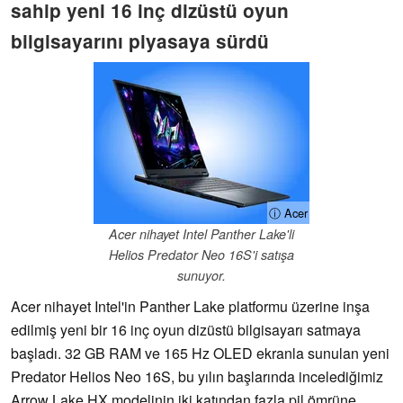
sahip yeni 16 inç dizüstü oyun
bilgisayarını piyasaya sürdü
ⓘ Acer
Acer nihayet Intel Panther Lake'li
Helios Predator Neo 16S'i satışa
sunuyor.
Acer nihayet Intel'in Panther Lake platformu üzerine inşa
edilmiş yeni bir 16 inç oyun dizüstü bilgisayarı satmaya
başladı. 32 GB RAM ve 165 Hz OLED ekranla sunulan yeni
Predator Helios Neo 16S, bu yılın başlarında incelediğimiz
Arrow Lake HX modelinin iki katından fazla pil ömrüne