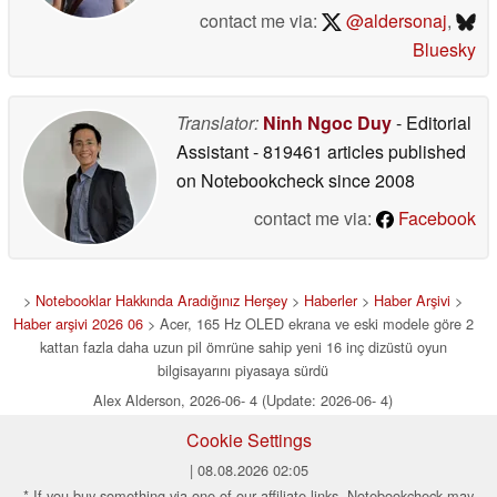
contact me via:
@aldersonaj
,
Bluesky
Translator:
Ninh Ngoc Duy
- Editorial
Assistant
- 819461 articles published
on Notebookcheck
since 2008
contact me via:
Facebook
>
Notebooklar Hakkında Aradığınız Herşey
>
Haberler
>
Haber Arşivi
>
Haber arşivi 2026 06
> Acer, 165 Hz OLED ekrana ve eski modele göre 2
kattan fazla daha uzun pil ömrüne sahip yeni 16 inç dizüstü oyun
bilgisayarını piyasaya sürdü
Alex Alderson, 2026-06- 4 (Update: 2026-06- 4)
Cookie Settings
| 08.08.2026 02:05
* If you buy something via one of our affiliate links, Notebookcheck may