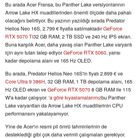
Bu arada Acer Fransa, bu Panther Lake versiyonlarının
Arrow Lake HX muadillerinden önemli ölçüde daha pahalı
olacağını belirtiyor. Bu yazının yazıldığı sırada Predator
Helios Neo 16S, 2.799 € fiyatla satılmaktadır
GeForce
RTX 5070 Ti
32 GB RAM, 2 TB SSD ve 240 Hz IPS ekran.
Buna karşılık Acer, daha yavaş olan Panther Lake varyantı
için aynı tutarı talep ediyor
GeForce RTX 5060
, yarısı
kadar depolama alanı ve 165 Hz OLED.
Bu arada, Predator Helios Neo 16S'in fiyatı 2.899 € ve
Core Ultra 9 386H
, 32 GB RAM, 1 TB depolama alanı, 165
Hz OLED ekran ve
GeForce RTX 5070
8 GB RAM ile 115
W'a kadar çalışıyor.
'a göre kıyaslamalarımız
bu Panther
Lake varyantları da Arrow Lake HX muadillerinin CPU
performansını yakalayamıyor.
Yine de Acer'ın resmi pil ömrü tahminlerinin de
desteklediği gibi çok daha verimli çalışmaları gerekiyor.