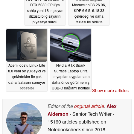
RTX 5080 GPU'ya
MocaccinoOS 26.06,
sahip yeni 18 inç oyun
KDE 6.6.5, 6.18.33
dizüstü bilgisayarını
çekirdeği ve daha
piyasaya sürdü
fazlası ile birlikte
geliyor
06/04/2026
06/03/2026
Acemi dostu Linux Lite
Nvidia RTX Spark
8.0 yeni bir yükleyici ve
Surface Laptop Ultra
çekirdekler ile çok
ile yapılan uygulamada
daha fazlasını sunuyor
daha önce görülmemiş
USB-C bağlantı noktası
06/03/2026
Show more articles
ortaya çıktı
06/03/2026
Editor of the
original article
:
Alex
Alderson
- Senior Tech Writer
-
15160 articles published on
Notebookcheck
since 2018