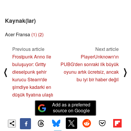
Kaynak(lar)
Acer Fransa
(1)
(2)
Previous article
Next article
Frostpunk Anno ile
PlayerUnknown'ın
buluşuyor: Gritty
PUBG'den sonraki ilk büyük
⟨
⟩
dieselpunk şehir
oyunu artık ücretsiz, ancak
kurucu Steam'de
bu iyi bir haber değil
şimdiye kadarki en
düşük fiyatına ulaştı
Add as a preferred
source on Google