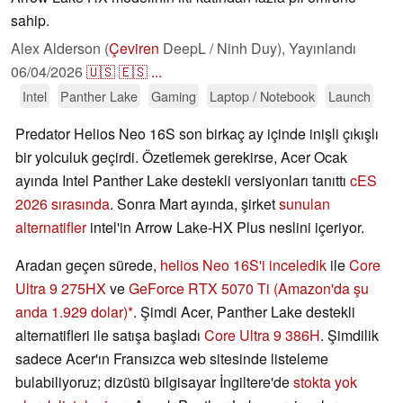
sahip.
Alex Alderson (
Çeviren
DeepL / Ninh Duy),
Yayınlandı
06/04/2026
🇺🇸
🇪🇸
...
Intel
Panther Lake
Gaming
Laptop / Notebook
Launch
Predator Helios Neo 16S son birkaç ay içinde inişli çıkışlı
bir yolculuk geçirdi. Özetlemek gerekirse, Acer Ocak
ayında Intel Panther Lake destekli versiyonları tanıttı
cES
2026 sırasında
. Sonra Mart ayında, şirket
sunulan
alternatifler
intel'in Arrow Lake-HX Plus neslini içeriyor.
Aradan geçen sürede,
helios Neo 16S'i inceledik
ile
Core
Ultra 9 275HX
ve
GeForce RTX 5070 Ti
(Amazon'da şu
anda 1.929 dolar)
. Şimdi Acer, Panther Lake destekli
alternatifleri ile satışa başladı
Core Ultra 9 386H
. Şimdilik
sadece Acer'ın Fransızca web sitesinde listeleme
bulabiliyoruz; dizüstü bilgisayar İngiltere'de
stokta yok