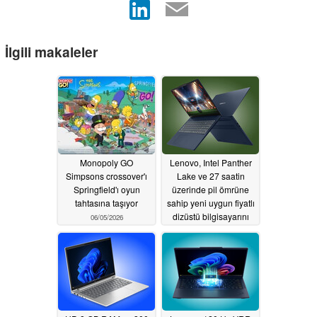
İlgili makaleler
Monopoly GO
Lenovo, Intel Panther
Simpsons crossover'ı
Lake ve 27 saatin
Springfield'ı oyun
üzerinde pil ömrüne
tahtasına taşıyor
sahip yeni uygun fiyatlı
dizüstü bilgisayarını
06/05/2026
Avrupa'da piyasaya
sürdü
06/04/2026