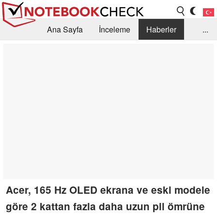
Ana Sayfa
İnceleme
Haberler
...
Öneri /SSS
Kütüphane
Satın Alma Rehberi
Arama
İletişim
Acer, 165 Hz OLED ekrana ve eski modele
göre 2 kattan fazla daha uzun pil ömrüne