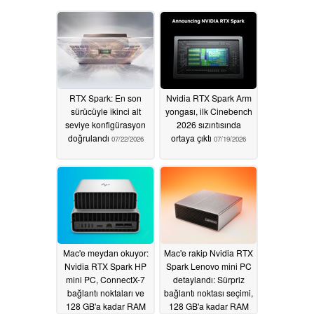
RTX Spark: En son
Nvidia RTX Spark Arm
sürücüyle ikinci alt
yongası, ilk Cinebench
seviye konfigürasyon
2026 sızıntısında
doğrulandı
ortaya çıktı
07/22/2026
07/19/2026
Mac'e meydan okuyor:
Mac'e rakip Nvidia RTX
Nvidia RTX Spark HP
Spark Lenovo mini PC
mini PC, ConnectX-7
detaylandı: Sürpriz
bağlantı noktaları ve
bağlantı noktası seçimi,
128 GB'a kadar RAM
128 GB'a kadar RAM