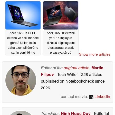
Windows 11'li bir
MacBook Pro mu?
06/04/2026
Acer, 165 Hz OLED
Acer, 165 Hz ekranlı
ekrana ve eski modele
yeni 15 inç oyun
göre 2 kattan fazla
dizüstü bilgisayarını
daha uzun pil ömrüne
uluslararası olarak
sahip yeni 16 inç
piyasaya sürdü
Show more articles
dizüstü oyun
06/04/2026
bilgisayarını piyasaya
sürdü
Editor of the
original article
:
Martin
06/04/2026
Filipov
- Tech Writer
- 228 articles
published on Notebookcheck
since
2026
contact me via:
LinkedIn
Translator:
Ninh Ngoc Duy
- Editorial