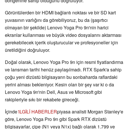
dörtgenine sahip olduğunu doğruluyor.
Görüntülerden bir HDMI bağlantı noktası ve bir SD kart
yuvasının varlığını da görebiliyoruz, bu da (şaşırtıcı
olmayan bir şekilde) Lenovo Yoga Pro 9n'nin harici
ekranlar kullanması ve büyük video dosyalarını aktarması
gerekebilecek içerik oluşturucular ve profesyoneller için
üretildiğini doğruluyor.
Doğal olarak, Lenovo Yoga Pro 9n için resmi fiyatlandırma
ve lansman tarihi henüz paylaşılmadı. RTX Spark'a sahip
çoğu yeni dizüstü bilgisayarın bu sonbaharda raflardaki
yerini alması bekleniyor. Kesin olan bir şey var ki o da
Lenovo Yoga 9n'nin Dell, Asus ve Microsoft gibi
rakipleriyle sıkı bir rekabete gireceği.
İçinde
i̇LGİLİ HABERLER
piyasa analisti Morgan Stanley'e
göre, Lenovo Yoga Pro 9n gibi Spark RTX dizüstü
bilgisayarlar, çipe (N1 veya N1x) bağlı olarak 1.799 ve