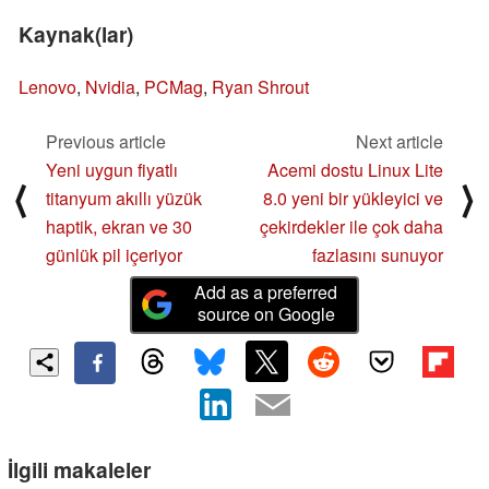
Kaynak(lar)
Lenovo
,
Nvidia
,
PCMag
,
Ryan Shrout
Previous article
Next article
Yeni uygun fiyatlı
Acemi dostu Linux Lite
⟨
⟩
titanyum akıllı yüzük
8.0 yeni bir yükleyici ve
haptik, ekran ve 30
çekirdekler ile çok daha
günlük pil içeriyor
fazlasını sunuyor
Add as a preferred
source on Google
İlgili makaleler