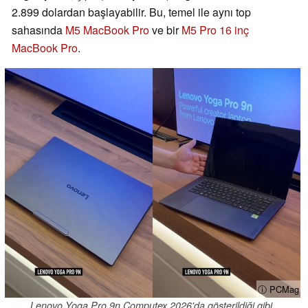
2.899 dolardan başlayabilir. Bu, temel ile aynı top
sahasında
M5 MacBook Pro
ve bir
M5 Pro 16 inç
MacBook Pro
.
ⓘ PCMag
Lenovo Yoga Pro 9n Computex 2026'da gösterildiği gibi.