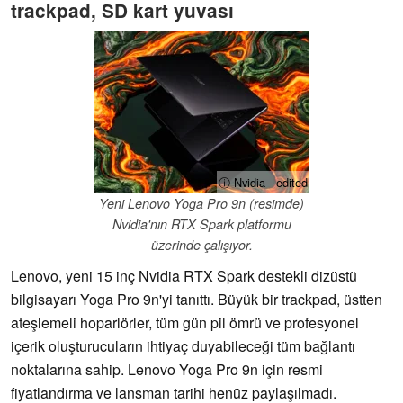
trackpad, SD kart yuvası
ⓘ Nvidia - edited
Yeni Lenovo Yoga Pro 9n (resimde)
Nvidia'nın RTX Spark platformu
üzerinde çalışıyor.
Lenovo, yeni 15 inç Nvidia RTX Spark destekli dizüstü
bilgisayarı Yoga Pro 9n'yi tanıttı. Büyük bir trackpad, üstten
ateşlemeli hoparlörler, tüm gün pil ömrü ve profesyonel
içerik oluşturucuların ihtiyaç duyabileceği tüm bağlantı
noktalarına sahip. Lenovo Yoga Pro 9n için resmi
fiyatlandırma ve lansman tarihi henüz paylaşılmadı.