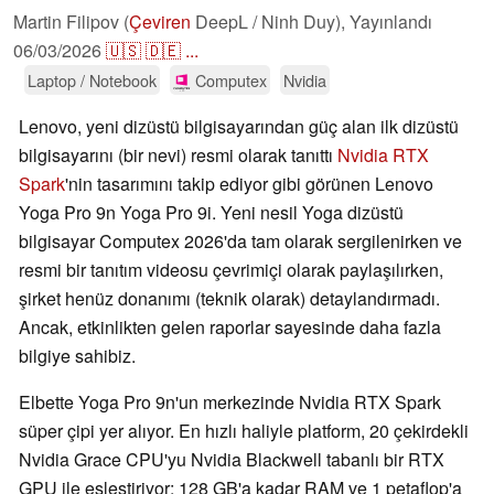
Martin Filipov (
Çeviren
DeepL / Ninh Duy),
Yayınlandı
06/03/2026
🇺🇸
🇩🇪
...
Laptop / Notebook
Computex
Nvidia
Lenovo, yeni dizüstü bilgisayarından güç alan ilk dizüstü
bilgisayarını (bir nevi) resmi olarak tanıttı
Nvidia RTX
Spark
'nin tasarımını takip ediyor gibi görünen Lenovo
Yoga Pro 9n Yoga Pro 9i. Yeni nesil Yoga dizüstü
bilgisayar Computex 2026'da tam olarak sergilenirken ve
resmi bir tanıtım videosu çevrimiçi olarak paylaşılırken,
şirket henüz donanımı (teknik olarak) detaylandırmadı.
Ancak, etkinlikten gelen raporlar sayesinde daha fazla
bilgiye sahibiz.
Elbette Yoga Pro 9n'un merkezinde Nvidia RTX Spark
süper çipi yer alıyor. En hızlı haliyle platform, 20 çekirdekli
Nvidia Grace CPU'yu Nvidia Blackwell tabanlı bir RTX
GPU ile eşleştiriyor; 128 GB'a kadar RAM ve 1 petaflop'a