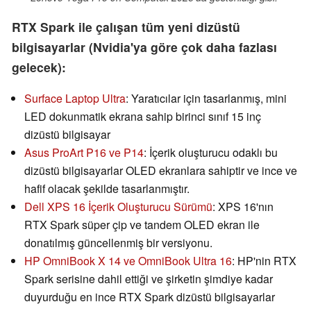
RTX Spark ile çalışan tüm yeni dizüstü
bilgisayarlar (Nvidia'ya göre çok daha fazlası
gelecek):
Surface Laptop Ultra
: Yaratıcılar için tasarlanmış, mini
LED dokunmatik ekrana sahip birinci sınıf 15 inç
dizüstü bilgisayar
Asus ProArt P16 ve P14
: İçerik oluşturucu odaklı bu
dizüstü bilgisayarlar OLED ekranlara sahiptir ve ince ve
hafif olacak şekilde tasarlanmıştır.
Dell XPS 16 İçerik Oluşturucu Sürümü
: XPS 16'nın
RTX Spark süper çip ve tandem OLED ekran ile
donatılmış güncellenmiş bir versiyonu.
HP OmniBook X 14 ve OmniBook Ultra 16
: HP'nin RTX
Spark serisine dahil ettiği ve şirketin şimdiye kadar
duyurduğu en ince RTX Spark dizüstü bilgisayarlar