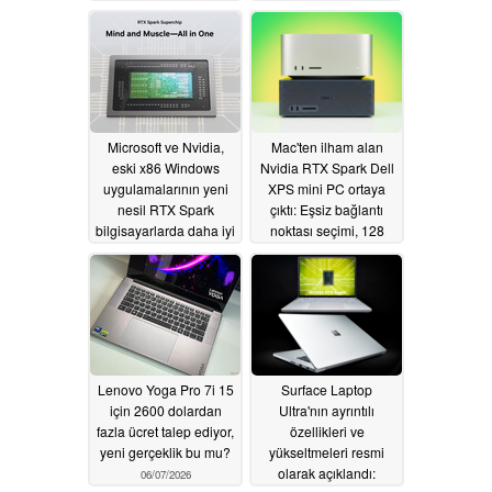
ile önizlendi
06/08/2026
06/08/2026
Microsoft ve Nvidia,
Mac'ten ilham alan
eski x86 Windows
Nvidia RTX Spark Dell
uygulamalarının yeni
XPS mini PC ortaya
nesil RTX Spark
çıktı: Eşsiz bağlantı
bilgisayarlarda daha iyi
noktası seçimi, 128
çalışmasını sağlamak
GB'a kadar RAM
için yapay zekaya
06/08/2026
güveniyor
06/08/2026
Lenovo Yoga Pro 7i 15
Surface Laptop
için 2600 dolardan
Ultra'nın ayrıntılı
fazla ücret talep ediyor,
özellikleri ve
yeni gerçeklik bu mu?
yükseltmeleri resmi
olarak açıklandı:
06/07/2026