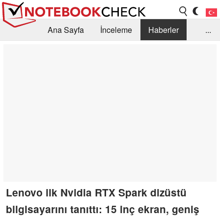
Ana Sayfa
İnceleme
Haberler
...
Öneri /SSS
Kütüphane
Satın Alma Rehberi
Arama
İletişim
Lenovo ilk Nvidia RTX Spark dizüstü
bilgisayarını tanıttı: 15 inç ekran, geniş