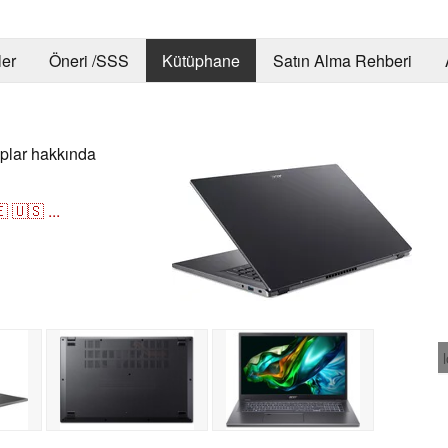
er
Öneri /SSS
Kütüphane
Satın Alma Rehberi
oplar hakkında

🇺🇸
...