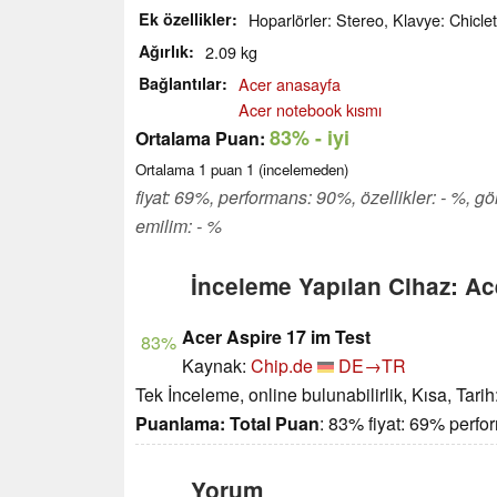
Ek özellikler
Hoparlörler: Stereo, Klavye: Chiclet,
Ağırlık
2.09 kg
Bağlantılar
Acer anasayfa
Acer notebook kısmı
83%
- iyi
Ortalama Puan:
Ortalama
1
puan
1
(incelemeden)
fiyat: 69%, performans: 90%, özellikler: - %, gö
emilim: - %
İnceleme Yapılan Cihaz: A
Acer Aspire 17 im Test
83%
Kaynak:
Chip.de
DE→TR
Tek İnceleme, online bulunabilirlik, Kısa, Tari
Puanlama:
Total Puan
: 83% fiyat: 69% perf
Yorum