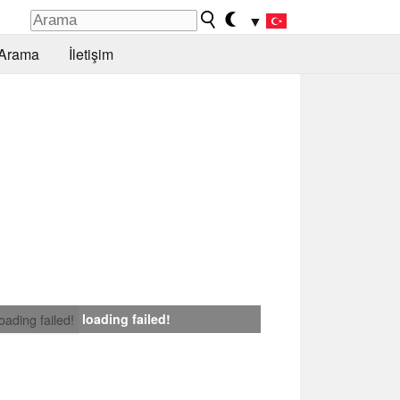
▼
Arama
İletişim
loading failed!
loading failed!