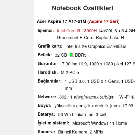
Notebook Özellikleri
Acer Aspire 17 A17-51M (
Aspire 17 Seri
)
İşlemci
Intel Core i9-13900H
14c/20t, 6 x 5.4 GH
Gracemont E-Core, Raptor Lake-H
Grafik kartı
Intel Iris Xe Graphics G7 96EUs
Bellek
32 GB
, DDR5
Görüntü
17.30 inç 16:9, 1920 x 1080 pixel 127 P
Harddisk
M.2 PCIe
Bağlantılar
1 USB 3.0, 1 USB 3.1 Gen2, 1 USB4 4
mm
Network
802.11 a/b/g/n/ac/ax (a/b/g/n = Wi-Fi 4/
Boyut
yükseklik x genişlik x derinlik (mm): 17.99
Batarya
53 Wh Lithium-Ion, 3-cell
İşletim sistemi
Microsoft Windows 11 Home
Kamera
Birincil Kamera: 2 MPix