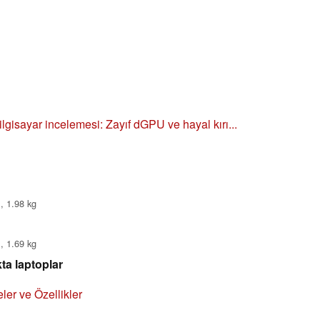
lgisayar incelemesi: Zayıf dGPU ve hayal kırı...
, 1.98 kg
, 1.69 kg
ta laptoplar
er ve Özellikler