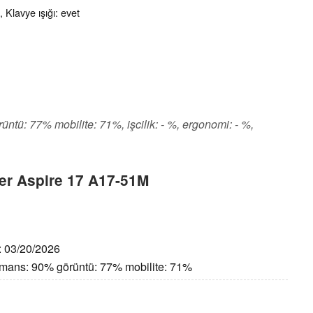
 Klavye ışığı: evet
rüntü: 77% mobilite: 71%, işcilik: - %, ergonomi: - %,
cer Aspire 17 A17-51M
h: 03/20/2026
ormans: 90% görüntü: 77% mobilite: 71%