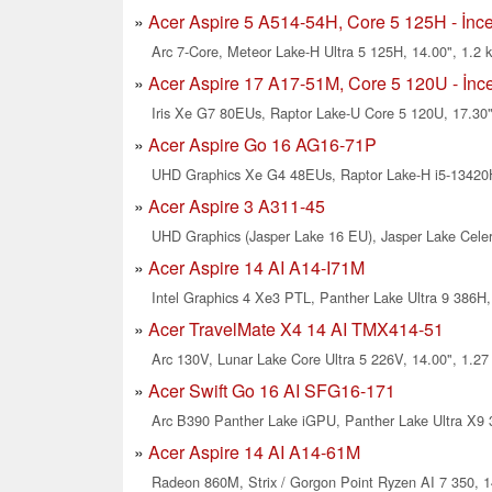
Acer Aspire 5 A514-54H, Core 5 125H - İnce
Arc 7-Core, Meteor Lake-H Ultra 5 125H, 14.00", 1.2 
Acer Aspire 17 A17-51M, Core 5 120U - İnce
Iris Xe G7 80EUs, Raptor Lake-U Core 5 120U, 17.30"
Acer Aspire Go 16 AG16-71P
UHD Graphics Xe G4 48EUs, Raptor Lake-H i5-13420H
Acer Aspire 3 A311-45
UHD Graphics (Jasper Lake 16 EU), Jasper Lake Celer
Acer Aspire 14 AI A14-I71M
Intel Graphics 4 Xe3 PTL, Panther Lake Ultra 9 386H,
Acer TravelMate X4 14 AI TMX414-51
Arc 130V, Lunar Lake Core Ultra 5 226V, 14.00", 1.27
Acer Swift Go 16 AI SFG16-171
Arc B390 Panther Lake iGPU, Panther Lake Ultra X9 
Acer Aspire 14 AI A14-61M
Radeon 860M, Strix / Gorgon Point Ryzen AI 7 350, 1