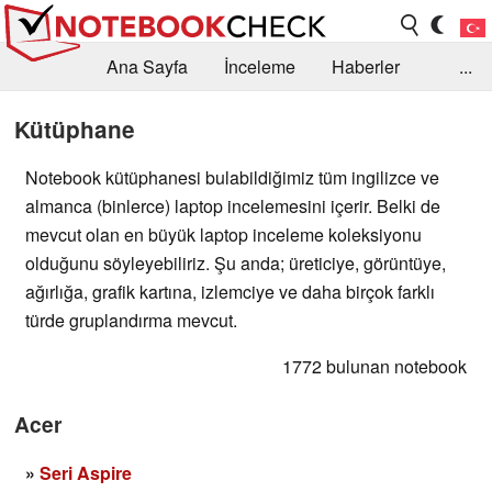
Ana Sayfa
İnceleme
Haberler
...
Öneri /SSS
Kütüphane
Satın Alma Rehberi
Kütüphane
Arama
İletişim
Notebook kütüphanesi bulabildiğimiz tüm ingilizce ve
almanca (binlerce) laptop incelemesini içerir. Belki de
mevcut olan en büyük laptop inceleme koleksiyonu
olduğunu söyleyebiliriz. Şu anda; üreticiye, görüntüye,
ağırlığa, grafik kartına, izlemciye ve daha birçok farklı
türde gruplandırma mevcut.
1772 bulunan notebook
Acer
»
Seri Aspire