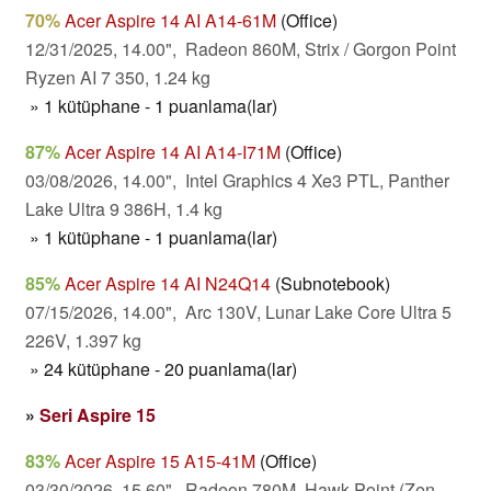
70%
Acer Aspire 14 AI A14-61M
(Office)
12/31/2025, 14.00", Radeon 860M, Strix / Gorgon Point
Ryzen AI 7 350, 1.24 kg
» 1 kütüphane - 1 puanlama(lar)
87%
Acer Aspire 14 AI A14-I71M
(Office)
03/08/2026, 14.00", Intel Graphics 4 Xe3 PTL, Panther
Lake Ultra 9 386H, 1.4 kg
» 1 kütüphane - 1 puanlama(lar)
85%
Acer Aspire 14 AI N24Q14
(Subnotebook)
07/15/2026, 14.00", Arc 130V, Lunar Lake Core Ultra 5
226V, 1.397 kg
» 24 kütüphane - 20 puanlama(lar)
»
Seri Aspire 15
83%
Acer Aspire 15 A15-41M
(Office)
03/30/2026, 15.60", Radeon 780M, Hawk Point (Zen