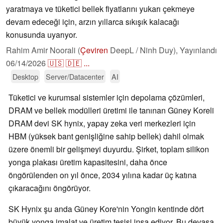
yaratmaya ve tüketici bellek fiyatlarını yukarı çekmeye
devam edeceği için, arzın yıllarca sıkışık kalacağı
konusunda uyarıyor.
Rahim Amir Noorali (
Çeviren
DeepL / Ninh Duy),
Yayınlandı
06/14/2026
🇺🇸
🇩🇪
...
Desktop
Server/Datacenter
AI
Tüketici ve kurumsal sistemler için depolama çözümleri,
DRAM ve bellek modülleri üretimi ile tanınan Güney Koreli
DRAM devi SK hynix, yapay zeka veri merkezleri için
HBM (yüksek bant genişliğine sahip bellek) dahil olmak
üzere önemli bir gelişmeyi duyurdu. Şirket, toplam silikon
yonga plakası üretim kapasitesini, daha önce
öngörülenden on yıl önce, 2034 yılına kadar üç katına
çıkaracağını öngörüyor.
SK Hynix şu anda Güney Kore'nin Yongin kentinde dört
büyük yonga imalat ve üretim tesisi inşa ediyor. Bu devasa