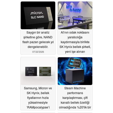
Saygın bir analiz
AI’nın odak noktasını
şirketine göre, NAND
yaratıcılığa
flash pazarı gelecek yıl
kaydırmasıyla birlikte
dengelenebilir.
SK Hynix bellek şirketi,
yeni işe alınan
07/22/2026
çalışanlar için
üniversite mezuniyeti
şartını kaldırdı
07/09/2026
Samsung, Micron ve
Steam Machine
SK Hynix, bellek
performans
fiyatlarının hızla
karşılaştırması, çift
yükselmesiyle
kanallı bellek özelliği
‘RAMpocalypse’i
olmadığında %20'lik bir
tetikleyen DRAM fiyat
performans kaybı