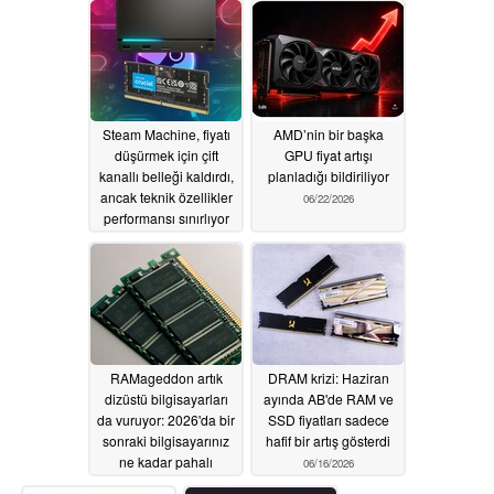
sabitleme iddiaları
olduğunu gösteriyor
nedeniyle dava edildi
07/01/2026
07/03/2026
Steam Machine, fiyatı
AMD’nin bir başka
düşürmek için çift
GPU fiyat artışı
kanallı belleği kaldırdı,
planladığı bildiriliyor
ancak teknik özellikler
06/22/2026
performansı sınırlıyor
06/23/2026
RAMageddon artık
DRAM krizi: Haziran
dizüstü bilgisayarları
ayında AB'de RAM ve
da vuruyor: 2026'da bir
SSD fiyatları sadece
sonraki bilgisayarınız
hafif bir artış gösterdi
ne kadar pahalı
06/16/2026
olacak?
06/16/2026