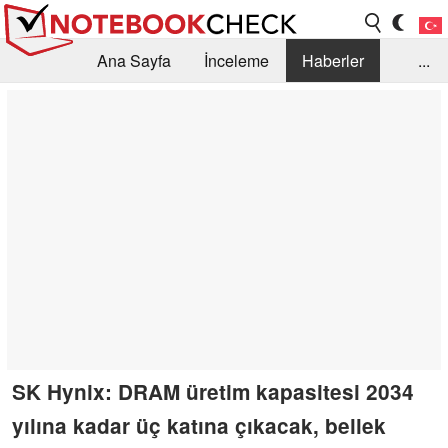
Ana Sayfa
İnceleme
Haberler
...
Öneri /SSS
Kütüphane
Satın Alma Rehberi
Arama
İletişim
SK Hynix: DRAM üretim kapasitesi 2034
yılına kadar üç katına çıkacak, bellek