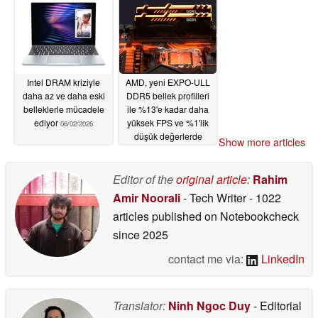
Intel DRAM kriziyle
AMD, yeni EXPO-ULL
daha az ve daha eski
DDR5 bellek profilleri
belleklerle mücadele
ile %13'e kadar daha
ediyor
yüksek FPS ve %1'lik
06/02/2026
düşük değerlerde
Show more articles
%15'e kadar iyileşme
olduğunu iddia ediyor
Editor of the
original article
:
Rahim
06/02/2026
Amir Noorali
- Tech Writer
- 1022
articles published on Notebookcheck
since 2025
contact me via:
LinkedIn
Translator:
Ninh Ngoc Duy
- Editorial