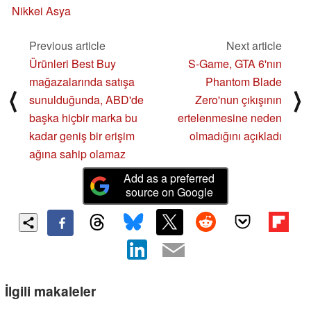
Nikkei Asya
Previous article
Next article
Ürünleri Best Buy
S-Game, GTA 6'nın
mağazalarında satışa
Phantom Blade
⟨
⟩
sunulduğunda, ABD'de
Zero'nun çıkışının
başka hiçbir marka bu
ertelenmesine neden
kadar geniş bir erişim
olmadığını açıkladı
ağına sahip olamaz
Add as a preferred
source on Google
İlgili makaleler