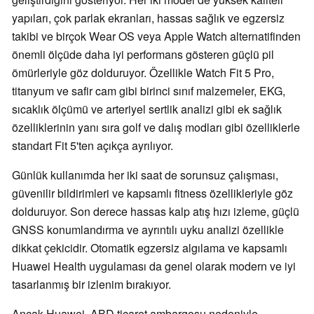
yapıları, çok parlak ekranları, hassas sağlık ve egzersiz
takibi ve birçok Wear OS veya Apple Watch alternatifinden
önemli ölçüde daha iyi performans gösteren güçlü pil
ömürleriyle göz dolduruyor. Özellikle Watch Fit 5 Pro,
titanyum ve safir cam gibi birinci sınıf malzemeler, EKG,
sıcaklık ölçümü ve arteriyel sertlik analizi gibi ek sağlık
özelliklerinin yanı sıra golf ve dalış modları gibi özelliklerle
standart Fit 5'ten açıkça ayrılıyor.
Günlük kullanımda her iki saat de sorunsuz çalışması,
güvenilir bildirimleri ve kapsamlı fitness özellikleriyle göz
dolduruyor. Son derece hassas kalp atış hızı izleme, güçlü
GNSS konumlandırma ve ayrıntılı uyku analizi özellikle
dikkat çekicidir. Otomatik egzersiz algılama ve kapsamlı
Huawei Health uygulaması da genel olarak modern ve iyi
tasarlanmış bir izlenim bırakıyor.
Ancak Huawei, ABD ticaret ambargosu nedeniyle