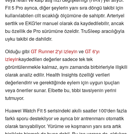
Fit 5 Pro ayrıca, diğer şeylerin yanı sıra döngü takibi için
kullanılabilen cilt sıcaklığı ölçümüne de sahiptir. Arteriyel
sertlik ve EKG'ler manuel olarak da kaydedilebilir, ancak
bu özellik de Pro sürümüne özeldir. TruSleep aracılığıyla
uyku takibi de dahildir.
Olduğu gibi
GT Runner 2'yi izleyin
ve
GT 6'yı
izleyin
kaydedilen değerler sadece tek tek
görüntülenmekle kalmaz, aynı zamanda birbirleriyle ilişkili
olarak analiz edilir. Health Insights özelliği verileri
değerlendirir ve gerektiğinde eylem için uygun ipuçları
veya öneriler sunar. Elbette bu, tıbbi tavsiyenin yerini
tutmuyor.
Huawei Watch Fit 5 serisindeki akıllı saatler 100'den fazla
farklı sporu destekliyor ve ayrıca bir antrenmanı otomatik
olarak tanıyabiliyor. Yürüme ve koşmanın yanı sıra artık
bisiklete binmek de buna dahil. Bu işe yarasa da, oldukça