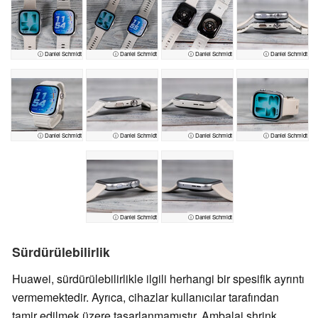
ⓘ Daniel Schmidt
ⓘ Daniel Schmidt
ⓘ Daniel Schmidt
ⓘ Daniel Schmidt
ⓘ Daniel Schmidt
ⓘ Daniel Schmidt
ⓘ Daniel Schmidt
ⓘ Daniel Schmidt
ⓘ Daniel Schmidt
ⓘ Daniel Schmidt
Sürdürülebilirlik
Huawei, sürdürülebilirlikle ilgili herhangi bir spesifik ayrıntı
vermemektedir. Ayrıca, cihazlar kullanıcılar tarafından
tamir edilmek üzere tasarlanmamıştır. Ambalaj shrink