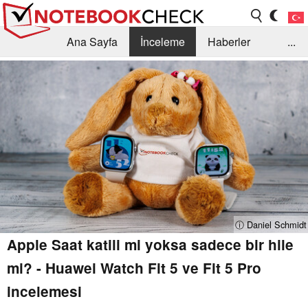
Ana Sayfa
İnceleme
Haberler
...
Öneri /SSS
Kütüphane
Satın Alma Rehberi
Arama
İletişim
ⓘ Daniel Schmidt
Apple Saat katili mi yoksa sadece bir hile
mi? - Huawei Watch Fit 5 ve Fit 5 Pro
incelemesi