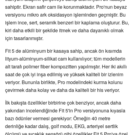
sahiptir. Ekran safir cam ile korunmaktadır. Pro'nun beyaz
versiyonu mikro ark oksidasyon işleminden geçmiştir. Bu
işlem ince, sert, seramik benzeri bir kaplama oluşturur. Bu,
kiri daha etkili bir şekilde itmek ve daha dayanıklı olmak
için tasarlanmıştır.
Fit 5 de alüminyum bir kasaya sahip, ancak ön kısımda
lityum-alüminyum-silikat cam kullanılıyor; tüm modellerin
alt tarafı polimer fiber kompozitten yapılmıştır. Her iki akıllı
saat de çok iyi inşa edilmiş ve yüksek kaliteli bir izlenim
veriyor. Bununla birlikte, Pro modelindeki kurma kolunu
çevirmek daha kolay ve daha da kaliteli bir his veriyor.
İlk bakışta özellikler birbirine çok benziyor, ancak daha
yakından incelendiğinde Fit 5'in Pro versiyonuna kıyasla
bazı ödünler vermesi gerekiyor: Örneğin 40 metre
derinliğe kadar dalış, golf modu, EKG, arteriyel sertlik
ölçümü ve sıcaklık sensörü gibi özellikler Fit 5 Pro'ya özel.