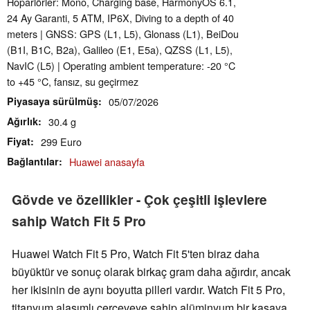
Hoparlörler: Mono, Charging base, HarmonyOS 6.1,
24 Ay Garanti, 5 ATM, IP6X, Diving to a depth of 40
meters | GNSS: GPS (L1, L5), Glonass (L1), BeiDou
(B1I, B1C, B2a), Galileo (E1, E5a), QZSS (L1, L5),
NavIC (L5) | Operating ambient temperature: -20 °C
to +45 °C, fansız, su geçirmez
Piyasaya sürülmüş
05/07/2026
Ağırlık
30.4 g
Fiyat
299 Euro
Bağlantılar
Huawei anasayfa
Gövde ve özellikler - Çok çeşitli işlevlere
sahip Watch Fit 5 Pro
Huawei Watch Fit 5 Pro, Watch Fit 5'ten biraz daha
büyüktür ve sonuç olarak birkaç gram daha ağırdır, ancak
her ikisinin de aynı boyutta pilleri vardır. Watch Fit 5 Pro,
titanyum alaşımlı çerçeveye sahip alüminyum bir kasaya