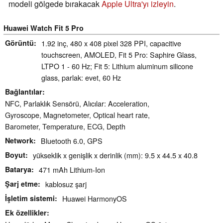
modeli gölgede bırakacak
Apple Ultra'yı izleyin
.
Huawei Watch Fit 5 Pro
Görüntü
1.92 inç, 480 x 408 pixel 328 PPI, capacitive
touchscreen, AMOLED, Fit 5 Pro: Saphire Glass,
LTPO 1 - 60 Hz; Fit 5: Lithium aluminum silicone
glass, parlak: evet, 60 Hz
Bağlantılar
NFC, Parlaklık Sensörü, Alıcılar: Acceleration,
Gyroscope, Magnetometer, Optical heart rate,
Barometer, Temperature, ECG, Depth
Network
Bluetooth 6.0, GPS
Boyut
yükseklik x genişlik x derinlik (mm): 9.5 x 44.5 x 40.8
Batarya
471 mAh Lithium-Ion
Şarj etme
kablosuz şarj
İşletim sistemi
Huawei HarmonyOS
Ek özellikler