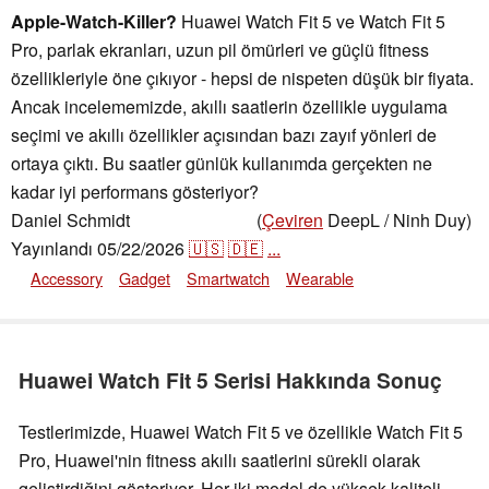
Apple-Watch-Killer?
Huawei Watch Fit 5 ve Watch Fit 5
Pro, parlak ekranları, uzun pil ömürleri ve güçlü fitness
özellikleriyle öne çıkıyor - hepsi de nispeten düşük bir fiyata.
Ancak incelememizde, akıllı saatlerin özellikle uygulama
seçimi ve akıllı özellikler açısından bazı zayıf yönleri de
ortaya çıktı. Bu saatler günlük kullanımda gerçekten ne
kadar iyi performans gösteriyor?
Daniel Schmidt
(
Çeviren
DeepL / Ninh Duy)
,
👁
Daniel Schmidt
Yayınlandı
05/22/2026
🇺🇸
🇩🇪
...
Accessory
Gadget
Smartwatch
Wearable
Huawei Watch Fit 5 Serisi Hakkında Sonuç
Testlerimizde, Huawei Watch Fit 5 ve özellikle Watch Fit 5
Pro, Huawei'nin fitness akıllı saatlerini sürekli olarak
geliştirdiğini gösteriyor. Her iki model de yüksek kaliteli