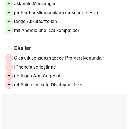
akkurate Messungen
+
großer Funktionsumfang (besonders Pro)
+
lange Akkulaufzeiten
+
mit Android und iOS kompatibel
+
Eksiler
Sıcaklık sensörü sadece Pro-Versiyonunda
-
IPhone'a yerleştirme
-
geringes App-Angebot
-
erhöhte minimale Displayhelligkeit
-