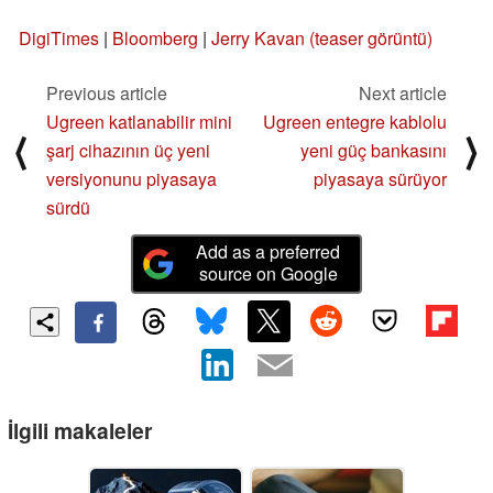
DigiTimes
|
Bloomberg
|
Jerry Kavan (teaser görüntü)
Previous article
Next article
Ugreen katlanabilir mini
Ugreen entegre kablolu
⟨
⟩
şarj cihazının üç yeni
yeni güç bankasını
versiyonunu piyasaya
piyasaya sürüyor
sürdü
Add as a preferred
source on Google
İlgili makaleler