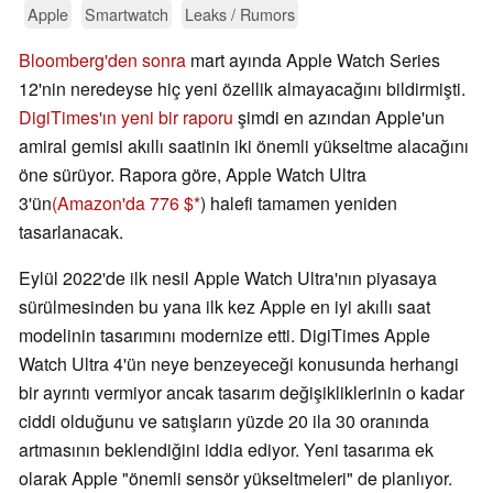
Apple
Smartwatch
Leaks / Rumors
Bloomberg'den sonra
mart ayında Apple Watch Series
12'nin neredeyse hiç yeni özellik almayacağını bildirmişti.
DigiTimes'ın yeni bir raporu
şimdi en azından Apple'un
amiral gemisi akıllı saatinin iki önemli yükseltme alacağını
öne sürüyor. Rapora göre, Apple Watch Ultra
3'ün
(Amazon'da 776 $
) halefi tamamen yeniden
tasarlanacak.
Eylül 2022'de ilk nesil Apple Watch Ultra'nın piyasaya
sürülmesinden bu yana ilk kez Apple en iyi akıllı saat
modelinin tasarımını modernize etti. DigiTimes Apple
Watch Ultra 4'ün neye benzeyeceği konusunda herhangi
bir ayrıntı vermiyor ancak tasarım değişikliklerinin o kadar
ciddi olduğunu ve satışların yüzde 20 ila 30 oranında
artmasının beklendiğini iddia ediyor. Yeni tasarıma ek
olarak Apple "önemli sensör yükseltmeleri" de planlıyor.