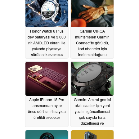
Honor Watch 6 Plus
Garmin CIRQA
dev bataryası ve 3.000
muhtemelen Garmin
nit AMOLED ekranı ile
Connect'te görüldü,
yakında piyasaya
kod aboneler için
sürülecek
indirim olduğunu
05/22/2026
gösteriyor
05/21/2026
Apple iPhone 18 Pro
Garmin: Amiral gemisi
lansmandan aylar
akıllı saatler için yeni
önce dört sınırlı sayıda
yazılım güncellemesi
üretildi
çok sayıda hata
05/20/2026
düzeltmesi ve
iyileştirme sunuyor
05/20/2026