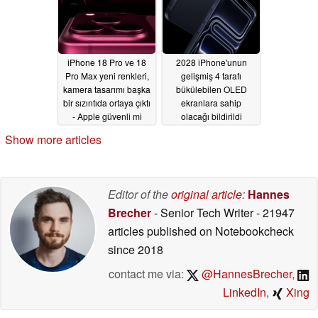
yenecek
05/14/2026
iPhone 18 Pro ve 18
2028 iPhone'unun
Pro Max yeni renkleri,
gelişmiş 4 tarafı
kamera tasarımı başka
bükülebilen OLED
bir sızıntıda ortaya çıktı
ekranlara sahip
- Apple güvenli mi
olacağı bildirildi
oynuyor?
05/14/2026
05/14/2026
Show more articles
Editor of the
original article
:
Hannes
Brecher
- Senior Tech Writer
- 21947
articles published on Notebookcheck
since 2018
contact me via:
@HannesBrecher
,
LinkedIn
,
Xing