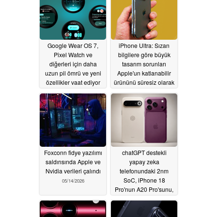
Google Wear OS 7,
iPhone Ultra: Sızan
Pixel Watch ve
bilgilere göre büyük
diğerleri için daha
tasarım sorunları
uzun pil ömrü ve yeni
Apple'un katlanabilir
özellikler vaat ediyor
ürününü süresiz olarak
geciktirebilir
05/20/2026
05/17/2026
Foxconn fidye yazılımı
chatGPT destekli
saldırısında Apple ve
yapay zeka
Nvidia verileri çalındı
telefonundaki 2nm
SoC, iPhone 18
05/14/2026
Pro'nun A20 Pro'sunu,
Galaxy S27 Ultra'nın
Snapdragon 8 Elite
Gen 6'sını GPU'da