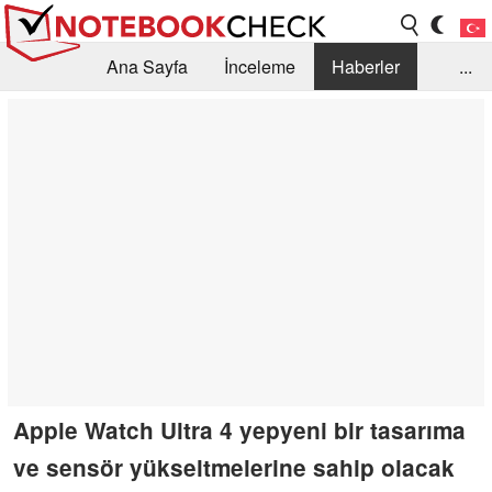
Ana Sayfa
İnceleme
Haberler
...
Öneri /SSS
Kütüphane
Satın Alma Rehberi
Arama
İletişim
Apple Watch Ultra 4 yepyeni bir tasarıma
ve sensör yükseltmelerine sahip olacak