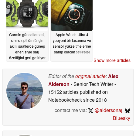
Garmin güncellemesi,
Apple Watch Ultra 4
sınırsız pil ömrü için
yepyeni bir tasarıma ve
akıllı saatlerde güneş
sensör yükseltmelerine
enerjisiyle şarj
sahip olacak
05/19/2026
özelliğini geri getiriyor
Show more articles
05/19/2026
Editor of the
original article
:
Alex
Alderson
- Senior Tech Writer
-
15152 articles published on
Notebookcheck
since 2018
contact me via:
@aldersonaj
,
Bluesky