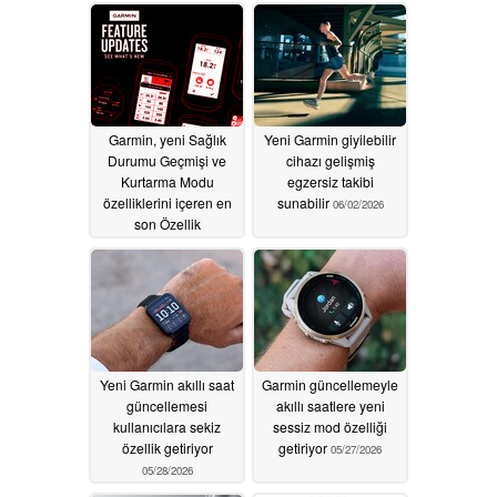
Garmin, yeni Sağlık
Yeni Garmin giyilebilir
Durumu Geçmişi ve
cihazı gelişmiş
Kurtarma Modu
egzersiz takibi
özelliklerini içeren en
sunabilir
06/02/2026
son Özellik
Güncellemesini
açıkladı
06/03/2026
Yeni Garmin akıllı saat
Garmin güncellemeyle
güncellemesi
akıllı saatlere yeni
kullanıcılara sekiz
sessiz mod özelliği
özellik getiriyor
getiriyor
05/27/2026
05/28/2026