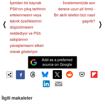
İçeriden bir kaynak
İncelememizde son
PS6'nın çıkış tarihinin
derece uzun pil ömrü -
ertelenmesini veya
Bir akıllı telefon bizi nasıl
teknik özelliklerinin
şaşırttı?
⟨
⟩
düşürülmesini
reddediyor ve PS5
satışlarının
yavaşlamasını etken
olarak gösteriyor
Add as a preferred
source on Google
İlgili makaleler