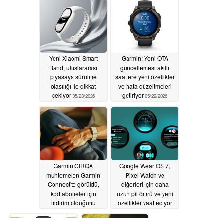
Yeni Xiaomi Smart
Garmin: Yeni OTA
Band, uluslararası
güncellemesi akıllı
piyasaya sürülme
saatlere yeni özellikler
olasılığı ile dikkat
ve hata düzeltmeleri
çekiyor
getiriyor
05/23/2026
05/22/2026
Garmin CIRQA
Google Wear OS 7,
muhtemelen Garmin
Pixel Watch ve
Connect'te görüldü,
diğerleri için daha
kod aboneler için
uzun pil ömrü ve yeni
indirim olduğunu
özellikler vaat ediyor
gösteriyor
05/21/2026
05/20/2026