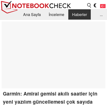
Ana Sayfa
İnceleme
Haberler
...
Öneri /SSS
Kütüphane
Satın Alma Rehberi
Arama
İletişim
Garmin: Amiral gemisi akıllı saatler için
yeni yazılım güncellemesi çok sayıda