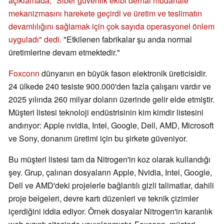
açıklamada, "Siber güvenlik ekibi derhal müdahale
mekanizmasını harekete geçirdi ve üretim ve teslimatın
devamlılığını sağlamak için çok sayıda operasyonel önlem
uyguladı" dedi.
"Etkilenen fabrikalar şu anda normal
üretimlerine devam etmektedir."
Foxconn
dünyanın en büyük fason elektronik üreticisidir.
24 ülkede 240 tesiste 900.000'den fazla çalışanı vardır ve
2025 yılında 260 milyar doların üzerinde gelir elde etmiştir.
Müşteri listesi teknoloji endüstrisinin kim kimdir listesini
andırıyor: Apple nvidia, Intel, Google, Dell, AMD, Microsoft
ve Sony, donanım üretimi için bu şirkete güveniyor.
Bu müşteri listesi tam da Nitrogen'in koz olarak kullandığı
şey. Grup, çalınan dosyaların Apple, Nvidia, Intel, Google,
Dell ve AMD'deki projelerle bağlantılı gizli talimatlar, dahili
proje belgeleri, devre kartı düzenleri ve teknik çizimler
içerdiğini iddia ediyor. Örnek dosyalar Nitrogen'in karanlık