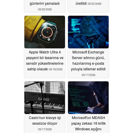
günlerini yamaladı
üretildi
05/20/2026
05/22/2026
Apple Watch Ultra 4
Microsoft Exchange
yepyeni bir tasarıma ve
Server sıfırıncı günü,
sensör yükseltmelerine
hazırlanmış e-posta
sahip olacak
yoluyla istismar edildi
05/19/2026
05/17/2026
Casio'nun klavye işi
Microsoft'un MDASH
sessizce ölüyor
yapay zekası 16 kritik
Windows açığını
05/17/2026