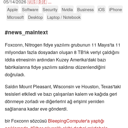
05/14/2026
🇺🇸
🇩🇪
...
Apple
Software
Security
Nvidia
Business
iOS
iPhone
Microsoft
Desktop
Laptop / Notebook
#news_maintext
Foxconn, Nitrogen fidye yazılımı grubunun 11 Mayıs'ta 11
milyondan fazla dosyadan oluşan 8 TB'lık veriyi çaldığını
iddia etmesinin ardından Kuzey Amerika'daki bazı
fabrikalarına fidye yazılımı saldırısı düzenlendiğini
doğruladı.
Saldırı Mount Pleasant, Wisconsin ve Houston, Texas'taki
tesisleri etkiledi ve bazı çalışanları kalem ve kağıda geri
dönmeye zorladı ve diğerlerini ağ erişimi yeniden
sağlanana kadar eve gönderdi.
bir Foxconn sözcüsü
BleepingComputer'a yaptığı