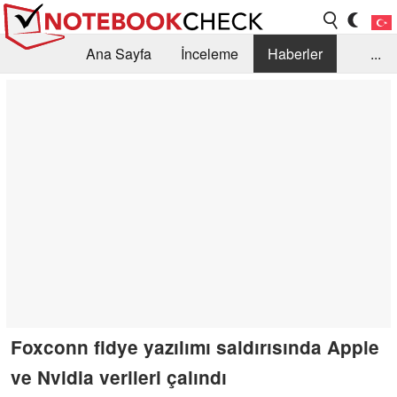
Ana Sayfa
İnceleme
Haberler
...
Öneri /SSS
Kütüphane
Satın Alma Rehberi
Arama
İletişim
Foxconn fidye yazılımı saldırısında Apple
ve Nvidia verileri çalındı