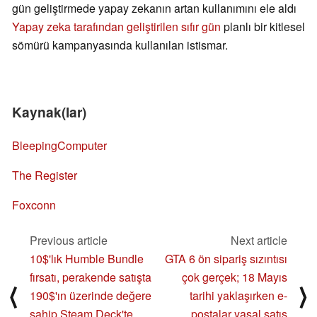
gün geliştirmede yapay zekanın artan kullanımını ele aldı
Yapay zeka tarafından geliştirilen sıfır gün
planlı bir kitlesel
sömürü kampanyasında kullanılan istismar.
Kaynak(lar)
BleepingComputer
The Register
Foxconn
Previous article
Next article
10$'lık Humble Bundle
GTA 6 ön sipariş sızıntısı
fırsatı, perakende satışta
çok gerçek; 18 Mayıs
⟨
⟩
190$'ın üzerinde değere
tarihi yaklaşırken e-
sahip Steam Deck'te
postalar yasal satış