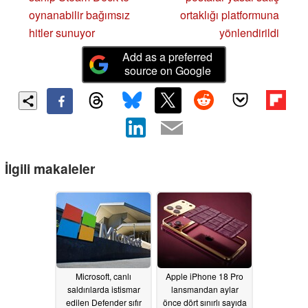
oynanabilir bağımsız
ortaklığı platformuna
hitler sunuyor
yönlendirildi
Add as a preferred
source on Google
İlgili makaleler
Microsoft, canlı
Apple iPhone 18 Pro
saldırılarda istismar
lansmandan aylar
edilen Defender sıfır
önce dört sınırlı sayıda