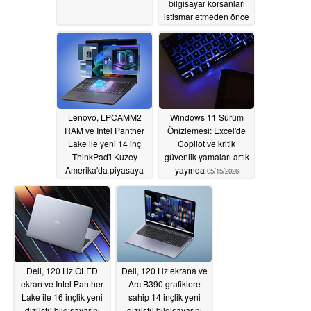
bilgisayar korsanları
istismar etmeden önce
buldu
05/16/2026
Lenovo, LPCAMM2
Windows 11 Sürüm
RAM ve Intel Panther
Önizlemesi: Excel'de
Lake ile yeni 14 inç
Copilot ve kritik
ThinkPad'i Kuzey
güvenlik yamaları artık
Amerika'da piyasaya
yayında
05/15/2026
sürdü
05/15/2026
Dell, 120 Hz OLED
Dell, 120 Hz ekrana ve
ekran ve Intel Panther
Arc B390 grafiklere
Lake ile 16 inçlik yeni
sahip 14 inçlik yeni
dizüstü bilgisayarını
dizüstü bilgisayarını