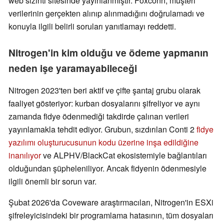
web sızıntı sitesinde yayınlanmıştır. Foxconn, müşteri
verilerinin gerçekten alınıp alınmadığını doğrulamadı ve
konuyla ilgili belirli soruları yanıtlamayı reddetti.
Nitrogen'in kim olduğu ve ödeme yapmanın
neden işe yaramayabileceği
Nitrogen 2023'ten beri aktif ve çifte şantaj grubu olarak
faaliyet gösteriyor: kurban dosyalarını şifreliyor ve aynı
zamanda fidye ödenmediği takdirde çalınan verileri
yayınlamakla tehdit ediyor. Grubun, sızdırılan Conti 2
fidye
yazılımı oluşturucusunun kodu üzerine inşa edildiğine
inanılıyor
ve ALPHV/BlackCat ekosistemiyle bağlantıları
olduğundan şüpheleniliyor. Ancak fidyenin ödenmesiyle
ilgili önemli bir sorun var.
Şubat 2026'da Coveware araştırmacıları, Nitrogen'in ESXi
şifreleyicisindeki bir programlama hatasının, tüm dosyaları