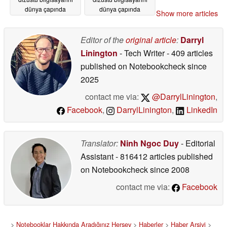
dünya çapında
dünya çapında
Show more articles
piyasaya sürdü
piyasaya sürdü
05/15/2026
05/15/2026
Editor of the
original article
:
Darryl
Linington
- Tech Writer
- 409 articles
published on Notebookcheck
since
2025
contact me via:
@DarrylLinington
,
Facebook
,
DarrylLinington
,
LinkedIn
Translator:
Ninh Ngoc Duy
- Editorial
Assistant
- 816412 articles published
on Notebookcheck
since 2008
contact me via:
Facebook
>
Notebooklar Hakkında Aradığınız Herşey
>
Haberler
>
Haber Arşivi
>