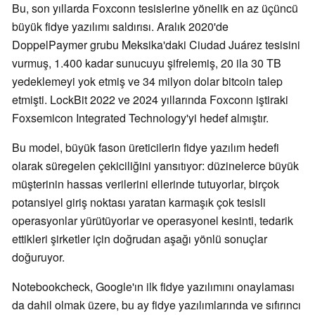
Bu, son yıllarda Foxconn tesislerine yönelik en az üçüncü
büyük fidye yazılımı saldırısı. Aralık 2020'de
DoppelPaymer grubu Meksika'daki Ciudad Juárez tesisini
vurmuş, 1.400 kadar sunucuyu şifrelemiş, 20 ila 30 TB
yedeklemeyi yok etmiş ve 34 milyon dolar bitcoin talep
etmişti. LockBit 2022 ve 2024 yıllarında Foxconn iştiraki
Foxsemicon Integrated Technology'yi hedef almıştır.
Bu model, büyük fason üreticilerin fidye yazılım hedefi
olarak süregelen çekiciliğini yansıtıyor: düzinelerce büyük
müşterinin hassas verilerini ellerinde tutuyorlar, birçok
potansiyel giriş noktası yaratan karmaşık çok tesisli
operasyonlar yürütüyorlar ve operasyonel kesinti, tedarik
ettikleri şirketler için doğrudan aşağı yönlü sonuçlar
doğuruyor.
Notebookcheck, Google'ın ilk fidye yazılımını onaylaması
da dahil olmak üzere, bu ay fidye yazılımlarında ve sıfırıncı