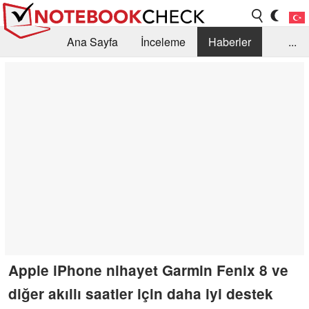
Ana Sayfa
İnceleme
Haberler
...
Öneri /SSS
Kütüphane
Satın Alma Rehberi
Arama
İletişim
Apple iPhone nihayet Garmin Fenix 8 ve
diğer akıllı saatler için daha iyi destek