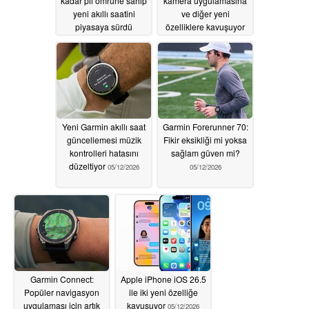
kadar pil ömrüne sahip
kamera uygulamasına
yeni akıllı saatini
ve diğer yeni
piyasaya sürdü
özelliklere kavuşuyor
05/13/2026
05/13/2026
Yeni Garmin akıllı saat
Garmin Forerunner 70:
güncellemesi müzik
Fikir eksikliği mi yoksa
kontrolleri hatasını
sağlam güven mi?
düzeltiyor
05/12/2026
05/12/2026
Garmin Connect:
Apple iPhone iOS 26.5
Popüler navigasyon
ile iki yeni özelliğe
uygulaması için artık
kavuşuyor
05/12/2026