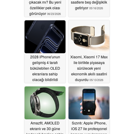
çıkacak mı? Bu yeni
saatlere beş değişiklik
özellikler pek olası
getiriyor
05/16/2026
görünüyor
06/23/2026
2028 iPhone'unun
Xiaomi, Xiaomi 17 Max
gelişmiş 4 tarafı
ile birlikte piyasaya
bükülebilen OLED
sürülecek yeni
ekranlara sahip
ekonomik akıllı saatini
olacağı bildirildi
duyurdu
05/13/2026
05/14/2026
Amazfit, AMOLED
Sızıntı: Apple iPhone,
ekranlı ve 30 güne
iOS 27 ile profesyonel