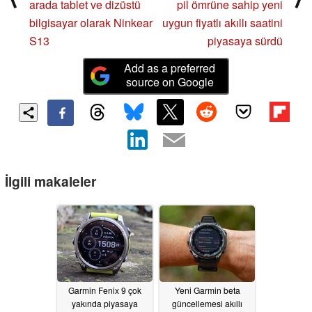
arada tablet ve dizüstü
pil ömrüne sahip yeni
bilgisayar olarak Ninkear
uygun fiyatlı akıllı saatini
S13
piyasaya sürdü
Add as a preferred
source on Google
İlgili makaleler
Garmin Fenix 9 çok
Yeni Garmin beta
yakında piyasaya
güncellemesi akıllı