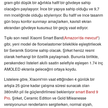
gram gibi düşük bir ağırlıkla hafif bir gövdeye sahip
olacağını paylaşıyor. İnce bir yapıya sahip olduğu ve 9,7
mm inceliğinde olduğu söyleniyor. Bu hafif ve ince tasarım
gün boyu konfor sunmayı amaçlarken, kavisli ekran
ekrandan gövdeye kusursuz bir geçiş vaat ediyor.
Tıpkı son nesil Xiaomi Smart Band
(Amazon'da mevcut
)
gibi, yeni model de floroelastomer bileklikle eşleştirilecek
bir Seramik Sürüme sahip olacak. Şirket henüz resmi
olarak herhangi bir özellik paylaşmadı. Bununla birlikte,
perakendeci listeleri akıllı saatin selefiyle eşleşen 1.74 inç
AMOLED ekranla geleceğini ortaya koydu.
Listelere göre, Xiaomi'nin vaat ettiğinden 4 günlük bir
artışla 25 güne kadar çalışma süresi sunacak olan
380mAh pil ile güçlendirilmesi bekleniyor
smart Band 9
Pro
. Şirket, Ceramic Edition ve Gold Mileanesse
versiyonunun renderlarını sergilerken, normal siyah,