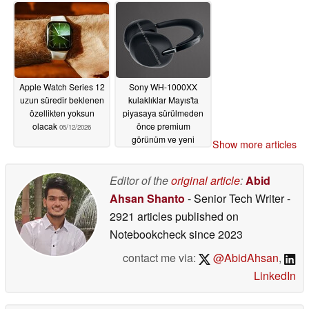
Apple Watch Series 12
Sony WH-1000XX
uzun süredir beklenen
kulaklıklar Mayıs'ta
özellikten yoksun
piyasaya sürülmeden
olacak
önce premium
05/12/2026
görünüm ve yeni
Show more articles
kulaklık kapağı tasarımı
sergiliyor
05/12/2026
Editor of the
original article
:
Abid
Ahsan Shanto
- Senior Tech Writer
-
2921 articles published on
Notebookcheck
since 2023
contact me via:
@AbidAhsan
,
LinkedIn