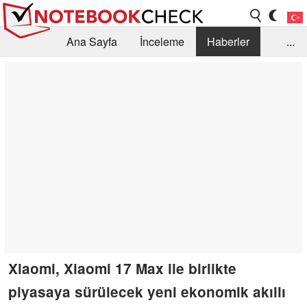
Ana Sayfa
İnceleme
Haberler
...
Öneri /SSS
Kütüphane
Satın Alma Rehberi
Arama
İletişim
Xiaomi, Xiaomi 17 Max ile birlikte
piyasaya sürülecek yeni ekonomik akıllı