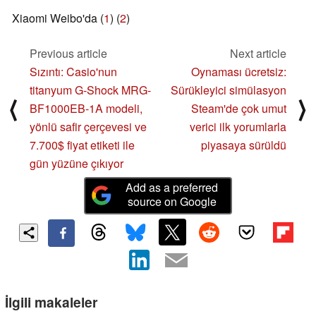
Xiaomi Weibo'da (
1
) (
2
)
Previous article
Next article
Sızıntı: Casio'nun
Oynaması ücretsiz:
titanyum G-Shock MRG-
Sürükleyici simülasyon
⟨
⟩
BF1000EB-1A modeli,
Steam'de çok umut
yönlü safir çerçevesi ve
verici ilk yorumlarla
7.700$ fiyat etiketi ile
piyasaya sürüldü
gün yüzüne çıkıyor
Add as a preferred
source on Google
İlgili makaleler