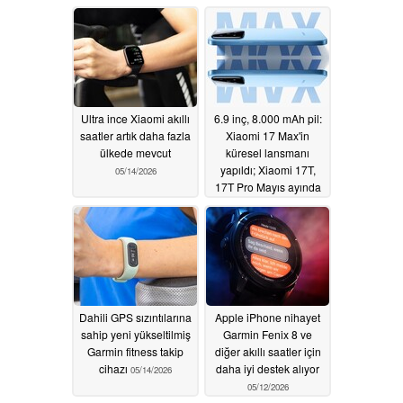
iyileştirme sunuyor
05/16/2026
05/20/2026
Ultra ince Xiaomi akıllı
6.9 inç, 8.000 mAh pil:
saatler artık daha fazla
Xiaomi 17 Max'in
ülkede mevcut
küresel lansmanı
yapıldı; Xiaomi 17T,
05/14/2026
17T Pro Mayıs ayında
resmiyet kazanacak
05/14/2026
Dahili GPS sızıntılarına
Apple iPhone nihayet
sahip yeni yükseltilmiş
Garmin Fenix 8 ve
Garmin fitness takip
diğer akıllı saatler için
cihazı
daha iyi destek alıyor
05/14/2026
05/12/2026