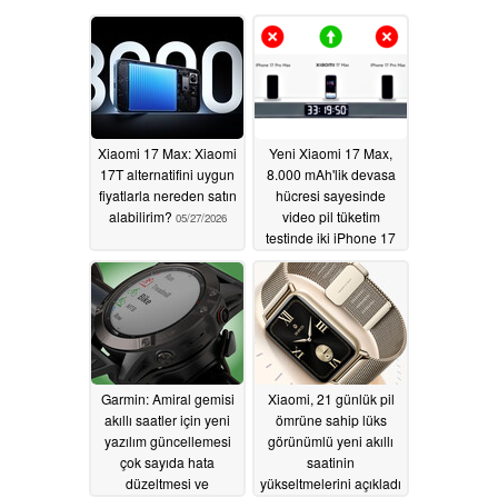
Xiaomi 17 Max: Xiaomi
Yeni Xiaomi 17 Max,
17T alternatifini uygun
8.000 mAh'lik devasa
fiyatlarla nereden satın
hücresi sayesinde
alabilirim?
video pil tüketim
05/27/2026
testinde iki iPhone 17
Pro Max ünitesini
geride bıraktı
05/20/2026
Garmin: Amiral gemisi
Xiaomi, 21 günlük pil
akıllı saatler için yeni
ömrüne sahip lüks
yazılım güncellemesi
görünümlü yeni akıllı
çok sayıda hata
saatinin
düzeltmesi ve
yükseltmelerini açıkladı