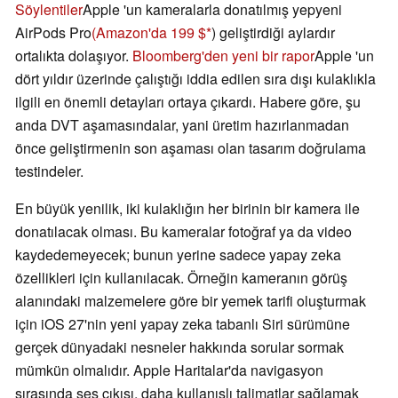
Söylentiler
Apple 'un kameralarla donatılmış yepyeni
AirPods Pro
(Amazon'da 199 $
) geliştirdiği aylardır
ortalıkta dolaşıyor.
Bloomberg'den yeni bir rapor
Apple 'un
dört yıldır üzerinde çalıştığı iddia edilen sıra dışı kulaklıkla
ilgili en önemli detayları ortaya çıkardı. Habere göre, şu
anda DVT aşamasındalar, yani üretim hazırlanmadan
önce geliştirmenin son aşaması olan tasarım doğrulama
testindeler.
En büyük yenilik, iki kulaklığın her birinin bir kamera ile
donatılacak olması. Bu kameralar fotoğraf ya da video
kaydedemeyecek; bunun yerine sadece yapay zeka
özellikleri için kullanılacak. Örneğin kameranın görüş
alanındaki malzemelere göre bir yemek tarifi oluşturmak
için iOS 27'nin yeni yapay zeka tabanlı Siri sürümüne
gerçek dünyadaki nesneler hakkında sorular sormak
mümkün olmalıdır. Apple Haritalar'da navigasyon
sırasında ses çıkışı, daha kullanışlı talimatlar sağlamak