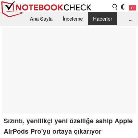
Ana Sayfa
İnceleme
Haberler
...
Öneri /SSS
Kütüphane
Satın Alma Rehberi
Arama
İletişim
Sızıntı, yenilikçi yeni özelliğe sahip Apple
AirPods Pro'yu ortaya çıkarıyor