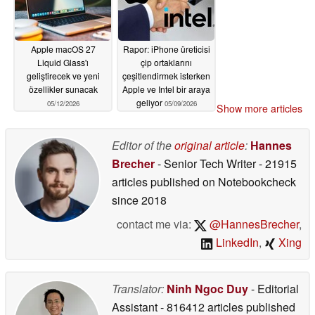
Apple macOS 27
Rapor: iPhone üreticisi
Liquid Glass'ı
çip ortaklarını
geliştirecek ve yeni
çeşitlendirmek isterken
özellikler sunacak
Apple ve Intel bir araya
geliyor
05/12/2026
05/09/2026
Show more articles
Editor of the
original article
:
Hannes
Brecher
- Senior Tech Writer
- 21915
articles published on Notebookcheck
since 2018
contact me via:
@HannesBrecher
,
LinkedIn
,
Xing
Translator:
Ninh Ngoc Duy
- Editorial
Assistant
- 816412 articles published