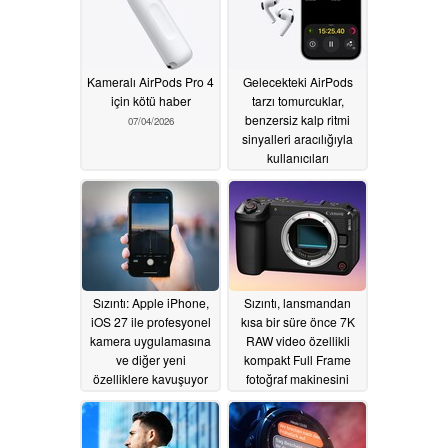
Kameralı AirPods Pro 4
Gelecekteki AirPods
için kötü haber
tarzı tomurcuklar,
benzersiz kalp ritmi
07/04/2026
sinyalleri aracılığıyla
kullanıcıları
doğrulayabilir
05/25/2026
Sızıntı: Apple iPhone,
Sızıntı, lansmandan
iOS 27 ile profesyonel
kısa bir süre önce 7K
kamera uygulamasına
RAW video özellikli
ve diğer yeni
kompakt Full Frame
özelliklere kavuşuyor
fotoğraf makinesini
ortaya çıkardı
05/13/2026
05/12/2026