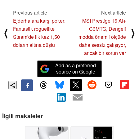
Previous article
Next article
Ejderhalara karşı poker:
MSI Prestige 16 AI+
Fantastik roguelike
C3MTG, Dengeli
⟨
⟩
Steam'de ilk kez 1,50
modda önemli ölçüde
doların altına düştü
daha sessiz çalışıyor,
ancak bir sorun var
Add as a preferred
source on Google
İlgili makaleler