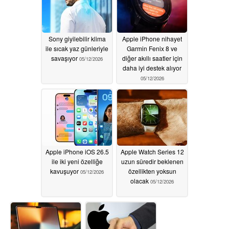
Sony giyilebilir klima
Apple iPhone nihayet
ile sıcak yaz günleriyle
Garmin Fenix 8 ve
savaşıyor
diğer akıllı saatler için
05/12/2026
daha iyi destek alıyor
05/12/2026
Apple iPhone iOS 26.5
Apple Watch Series 12
ile iki yeni özelliğe
uzun süredir beklenen
kavuşuyor
özellikten yoksun
05/12/2026
olacak
05/12/2026