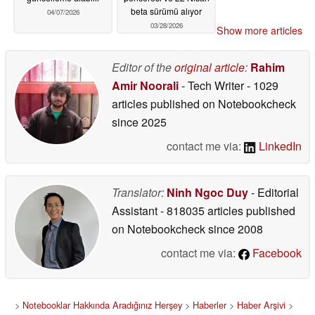
beta sürümü alıyor
04/07/2026
03/28/2026
Show more articles
Editor of the
original article
:
Rahim
Amir Noorali
- Tech Writer
- 1029
articles published on Notebookcheck
since 2025
contact me via:
LinkedIn
Translator:
Ninh Ngoc Duy
- Editorial
Assistant
- 818035 articles published
on Notebookcheck
since 2008
contact me via:
Facebook
>
Notebooklar Hakkında Aradığınız Herşey
>
Haberler
>
Haber Arşivi
>