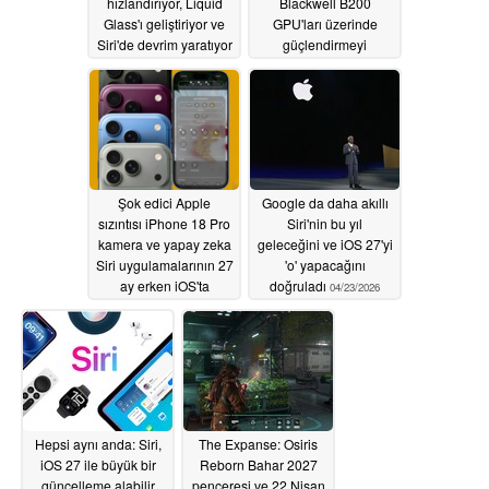
hızlandırıyor, Liquid
Blackwell B200
Glass'ı geliştiriyor ve
GPU'ları üzerinde
Siri'de devrim yaratıyor
güçlendirmeyi
planladığı bildiriliyor
06/09/2026
06/04/2026
Şok edici Apple
Google da daha akıllı
sızıntısı iPhone 18 Pro
Siri'nin bu yıl
kamera ve yapay zeka
geleceğini ve iOS 27'yi
Siri uygulamalarının 27
'o' yapacağını
ay erken iOS'ta
doğruladı
04/23/2026
olduğunu ortaya
koyuyor
05/28/2026
Hepsi aynı anda: Siri,
The Expanse: Osiris
iOS 27 ile büyük bir
Reborn Bahar 2027
güncelleme alabilir
penceresi ve 22 Nisan