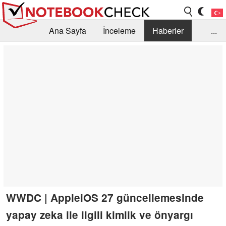
Ana Sayfa
İnceleme
Haberler
...
Öneri /SSS
Kütüphane
Satın Alma Rehberi
Arama
İletişim
WWDC | AppleiOS 27 güncellemesinde
yapay zeka ile ilgili kimlik ve önyargı