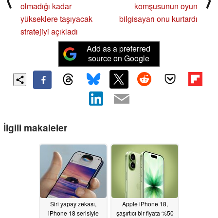
⟨
⟩
olmadığı kadar
komşusunun oyun
yükseklere taşıyacak
bilgisayarı onu kurtardı
stratejiyi açıkladı
Add as a preferred
source on Google
İlgili makaleler
Siri yapay zekası,
Apple iPhone 18,
iPhone 18 serisiyle
şaşırtıcı bir fiyata %50