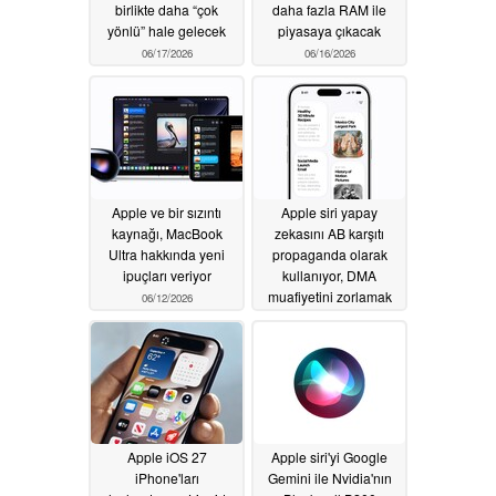
birlikte daha “çok
daha fazla RAM ile
yönlü” hale gelecek
piyasaya çıkacak
06/17/2026
06/16/2026
Apple ve bir sızıntı
Apple siri yapay
kaynağı, MacBook
zekasını AB karşıtı
Ultra hakkında yeni
propaganda olarak
ipuçları veriyor
kullanıyor, DMA
muafiyetini zorlamak
06/12/2026
istiyor
06/09/2026
Apple iOS 27
Apple siri'yi Google
iPhone'ları
Gemini ile Nvidia'nın