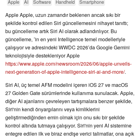
Apple
AI
Software
Handheld
Smartphone
Apple Apple, uzun zamandır beklenen ancak sıkı bir
şekilde kontrol edilen Siri güncellemesini nihayet tanıttı;
bu güncelleme artık Siri AI olarak adlandırılıyor. Bu
güncelleme, ’in en yeni Intelligence temel modelleriyle
çalışıyor ve adresindeki WWDC 2026’da Google Gemini
teknolojisiyle destekleniyor Apple
https://www.apple.com/newsroom/2026/06/apple-unveils-
next-generation-of-apple-intelligence-siri-ai-and-more/
.
Siri AI, üç temel AFM modelini içeren iOS 27 ve macOS
27 Golden Gate sürümlerinde kullanıma sunulacak. Apple,
diğer AI ajanlarını çevreleyen tartışmalara benzer şekilde,
Siri'nin kendi önyargılarını veya kimliklerini
geliştirmediğinden emin olmak için onu sıkı bir şekilde
kontrol altında tutmaya çalışıyor. Siri'nin yeni AI sistemine
entegre edilen ilk ve biraz endişe verici talimatlar, ona açık