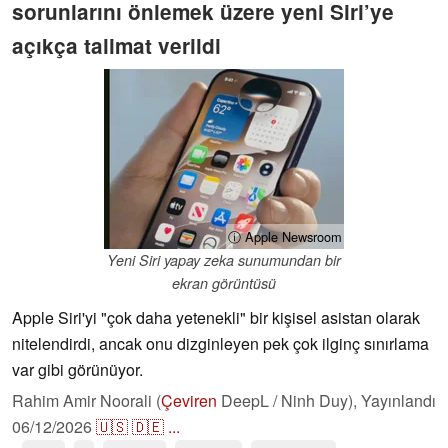
sorunlarını önlemek üzere yeni Siri’ye
açıkça talimat verildi
ⓘ Apple Newsroom
Yeni Siri yapay zeka sunumundan bir
ekran görüntüsü
Apple Siri'yi "çok daha yetenekli" bir kişisel asistan olarak
nitelendirdi, ancak onu dizginleyen pek çok ilginç sınırlama
var gibi görünüyor.
Rahim Amir Noorali (
Çeviren
DeepL / Ninh Duy),
Yayınlandı
06/12/2026
🇺🇸
🇩🇪
...