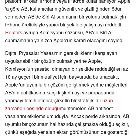
platformlar olan iPhone veya iPad'de kullanılamıyor. Apple
'a göre AB, kullanıcıların güvenlik ve gizliliğinden ödün
vermeden AB'de Siri AI sunmanın bir yolunu bulmak için
iPhone üreticisiyle yapıcı bir şekilde çalışmayı reddetti.
Reuters
avrupa Komisyonu sözcüsü, AB'de Siri AI
sunmamanın yalnızca Apple'un kararı olacağını söyledi.
Dijital Piyasalar Yasası'nın gerekliliklerini karşılayan
uygulanabilir bir çözüm bulmak yerine Apple,
Komisyon'un şaşırtıcı olmayan bir şekilde reddettiği en az
18 ay geçerli bir muafiyet için başvuruda bulunacaktı.
Apple 'un uyumlu bir çözüm geliştirmek yerine müşterileri
AB'nin politikasına karşı kışkırtmayı ve propaganda
yapmayı tercih etmesi, şirketin bir stratejisidir
uzun
zamandır peşinde olduğu
muhtemelen AB antitröst
yasalarını etkileme umuduyla. Ancak perde arkasında, AB
uyumlu bir çözümün halihazırda çalışmakta olduğu açıktır,
çünkü aşağıda yer alan ekran görüntüsünün de gösterdiği