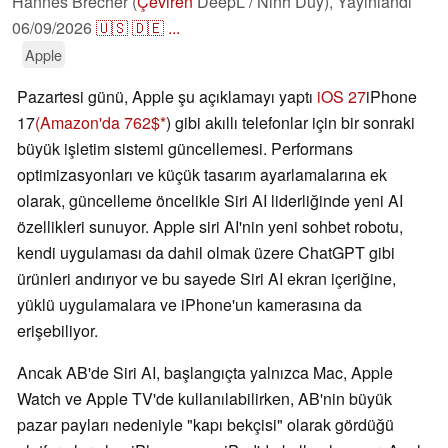
Hannes Brecher (
Çeviren
DeepL / Ninh Duy),
Yayınlandı
06/09/2026
🇺🇸
🇩🇪
...
Apple
Pazartesi günü, Apple şu açıklamayı yaptı
iOS 27
iPhone
17
(Amazon'da 762$
) gibi akıllı telefonlar için bir sonraki
büyük işletim sistemi güncellemesi. Performans
optimizasyonları ve küçük tasarım ayarlamalarına ek
olarak, güncelleme öncelikle Siri AI liderliğinde yeni AI
özellikleri sunuyor. Apple siri AI'nin yeni sohbet robotu,
kendi uygulaması da dahil olmak üzere ChatGPT gibi
ürünleri andırıyor ve bu sayede Siri AI ekran içeriğine,
yüklü uygulamalara ve iPhone'un kamerasına da
erişebiliyor.
Ancak AB'de Siri AI, başlangıçta yalnızca Mac, Apple
Watch ve Apple TV'de kullanılabilirken, AB'nin büyük
pazar payları nedeniyle "kapı bekçisi" olarak gördüğü