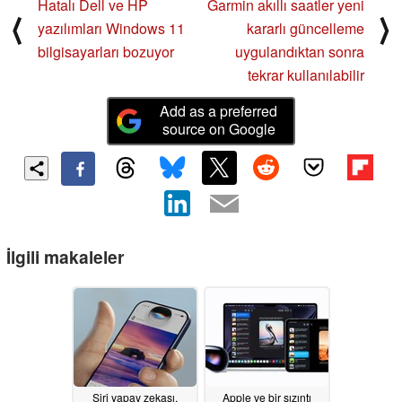
Hatalı Dell ve HP
Garmin akıllı saatler yeni
⟨
⟩
yazılımları Windows 11
kararlı güncelleme
bilgisayarları bozuyor
uygulandıktan sonra
tekrar kullanılabilir
Add as a preferred
source on Google
İlgili makaleler
Siri yapay zekası,
Apple ve bir sızıntı