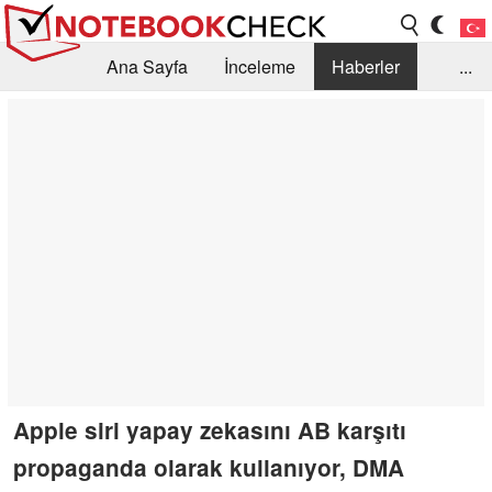
Ana Sayfa
İnceleme
Haberler
...
Öneri /SSS
Kütüphane
Satın Alma Rehberi
Arama
İletişim
Apple siri yapay zekasını AB karşıtı
propaganda olarak kullanıyor, DMA