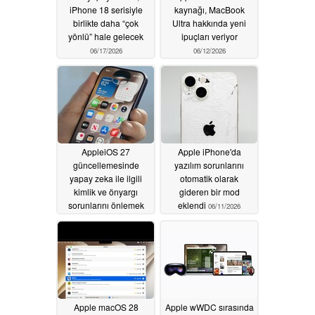
iPhone 18 serisiyle
kaynağı, MacBook
birlikte daha “çok
Ultra hakkında yeni
yönlü” hale gelecek
ipuçları veriyor
06/17/2026
06/12/2026
AppleiOS 27
Apple iPhone'da
güncellemesinde
yazılım sorunlarını
yapay zeka ile ilgili
otomatik olarak
kimlik ve önyargı
gideren bir mod
sorunlarını önlemek
eklendi
06/11/2026
üzere yeni Siri’ye
açıkça talimat verildi
06/12/2026
Apple macOS 28
Apple wWDC sırasında