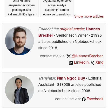
Ultra kullanıcı
uygulama, eğlence ve
arayüzünü önceden
sosyal medya
gösteriyor, kod
kullanımını kontrol
katlanabilirliğe işaret
etmek ve izlemek için
Show more articles
ediyor
yeni ebeveyn
06/09/2026
kontrollerini duyurdu
Editor of the
original article
:
Hannes
06/09/2026
Brecher
- Senior Tech Writer
- 21995
articles published on Notebookcheck
since 2018
contact me via:
@HannesBrecher
,
LinkedIn
,
Xing
Translator:
Ninh Ngoc Duy
- Editorial
Assistant
- 818035 articles published
on Notebookcheck
since 2008
contact me via:
Facebook