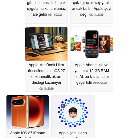
güncellemesi ile birçok
çok ilginç bir şey yaptı,
uygulama kullanılamaz
ancak bu bir Apple şeyi
hale geldi
değil
06/11/2026
06/11/2026
Apple MacBook Ultra
Apple Abonelikle ve
öncesinde: macOS 27
yalnızca 12 GB RAM
dokunmatik ekran
ile AI: bu kısıtlamalar
desteği kazanıyor
geçerlidir
06/09/2026
06/10/2026
Apple iOS 27 iPhone
Apple çocukların