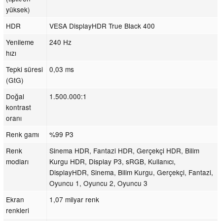
yüksek)
HDR
VESA DisplayHDR True Black 400
Yenileme
240 Hz
hızı
Tepki süresi
0,03 ms
(GtG)
Doğal
1.500.000:1
kontrast
oranı
Renk gamı
%99 P3
Renk
Sinema HDR, Fantazi HDR, Gerçekçi HDR, Bilim
modları
Kurgu HDR, Display P3, sRGB, Kullanıcı,
DisplayHDR, Sinema, Bilim Kurgu, Gerçekçi, Fantazi,
Oyuncu 1, Oyuncu 2, Oyuncu 3
Ekran
1,07 milyar renk
renkleri