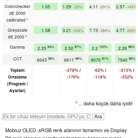
Colorchecker
1.05
1.29
4.11
2.57
-23%
-291%
-145%
dE 2000
calibrated *
Greyscale
1.58
3.21
7.73
4.77
-103%
-389%
-202%
dE 2000 *
Gamma
94%
87%
100%
96%
2.33
2.52
2.2
2.28
CCT
98%
98%
81%
86%
6643
6617
8070
7540
Toplam
-278%
/
-62%
/
-313%
/
Ortalama
-179%
-116%
-232%
(Program /
Ayarlar)
* ... daha küçük daha iyidir
Mobiuz OLED, sRGB renk alanının tamamını ve Display