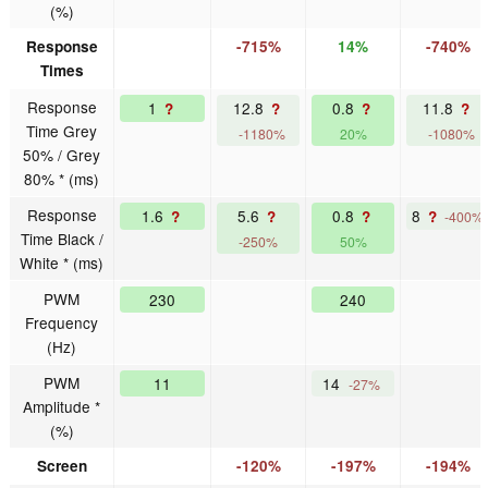
(%)
Response
-715%
14%
-740%
Times
Response
1
12.8
0.8
11.8
?
?
?
?
Time Grey
-1180%
20%
-1080%
50% / Grey
80% * (ms)
Response
1.6
5.6
0.8
8
?
?
?
?
-400%
Time Black /
-250%
50%
White * (ms)
PWM
230
240
Frequency
(Hz)
PWM
11
14
-27%
Amplitude *
(%)
Screen
-120%
-197%
-194%