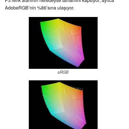
P3 renk alanının neredeyse tamamını kapsıyor; ayrıca
AdobeRGB’nin %86’sına ulaşıyor.
sRGB