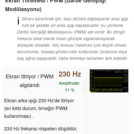
Ekran Titremesi / PWM (Darbe Genişliği
Modülasyonu)
ℹ
Ekranı karartmak için, bazı dizüstü bilgisayarlar arka ışığı
hızlı bir şekilde art arda açıp kapatacaktır; bu yönteme
Darbe Genişliği Modülasyonu (PWM) adı verilir. Bu döngü
frekansı ideal olarak insan gözüyle algılanamayacak
düzeyde olmalıdır. Söz konusu frekansın çok düşük olması
durumunda, hassas gözleri olan kullanıcılar zorlanma veya
baş ağrısı yaşayabilir, hatta titremeyi tamamen fark edebilir.
230 Hz
Ekran titriyor / PWM
Amplitude:
algılandı
11 %
Ekran arka ışığı 230 Hz'de titriyor
(en kötü durum, örneğin PWM
kullanılması) .
230 Hz frekansı nispeten düşüktür,