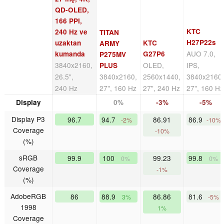
QD-OLED,
166 PPI,
KTC
240 Hz ve
TITAN
H27P22s
uzaktan
KTC
ARMY
AUO 7.0,
kumanda
G27P6
P275MV
3840x2160,
OLED,
IPS,
PLUS
26.5",
3840x2160,
2560x1440,
3840x2160
240 Hz
27", 160 Hz
27", 240 Hz
27", 160 Hz
Display
0%
-3%
-5%
Display P3
96.7
94.7
86.91
86.9
-2%
-10%
Coverage
-10%
(%)
sRGB
99.9
100
99.23
99.8
0%
0%
Coverage
-1%
(%)
AdobeRGB
86
88.9
86.86
81.6
3%
-5%
1998
1%
Coverage