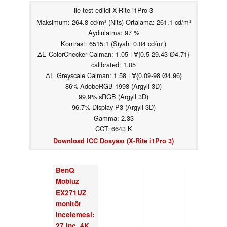
ile test edildi X-Rite i1Pro 3
Maksimum: 264.8 cd/m² (Nits) Ortalama: 261.1 cd/m²
Aydınlatma: 97 %
Kontrast: 6515:1 (Siyah: 0.04 cd/m²)
ΔE ColorChecker Calman: 1.05 | ∀{0.5-29.43 Ø4.71}
calibrated: 1.05
ΔE Greyscale Calman: 1.58 | ∀{0.09-98 Ø4.96}
86% AdobeRGB 1998 (Argyll 3D)
99.9% sRGB (Argyll 3D)
96.7% Display P3 (Argyll 3D)
Gamma: 2.33
CCT: 6643 K
Download ICC Dosyası (X-Rite i1Pro 3)
BenQ
Mobiuz
EX271UZ
monitör
incelemesi:
27 inç, 4K,