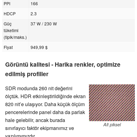
PPI
166
HDCP
2.3
Güç
37 W / 230 W
tüketimi
(tipik/maks.)
Fiyat
949,99 $
Görüntü kalitesi - Harika renkler, optimize
edilmiş profiller
SDR modunda 260 nit değerini
ölçtük. HDR etkinleştirildiğinde ekran
820 nit’e ulaşıyor. Daha küçük ölçüm
pencerelerinde panel daha da parlak
hale gelebilir, ancak burada
Alt piksel
sınırlayıcı faktör ekipmanımız ve
yazılımımızdır.