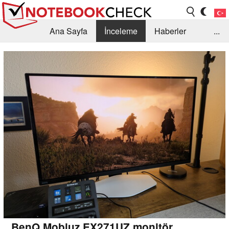
Ana Sayfa
İnceleme
Haberler
...
Öneri /SSS
Kütüphane
Satın Alma Rehberi
Arama
İletişim
BenQ Mobiuz EX271UZ monitör