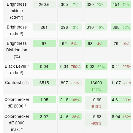
Brightness
260.6
305
320
454
17%
23%
74%
middle
(cd/m²)
Brightness
261
296
310
398
13%
19%
52%
(cd/m²)
Brightness
97
92
93
79
-5%
-4%
-19%
Distribution
(%)
Black Level *
0.04
0.34
0.02
0.41
-750%
50%
-925%
(cd/m²)
Contrast (:1)
6515
897
16000
1107
-86%
-83%
146%
Colorchecker
1.05
2.15
10.69
4.61
-105%
-339%
dE 2000 *
-918%
Colorchecker
3.07
4.16
15.63
8.04
-36%
-162%
dE 2000
-409%
max. *