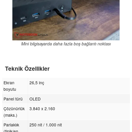
Mini bilgisayarda daha fazla boş bağlantı noktası
Teknik Özellikler
Ekran
26,5 inç
boyutu
Panel türü
OLED
Çözünürlük
3.840 x 2.160
(maks.)
Parlaklık
250 nit / 1.000 nit
(tipik/en