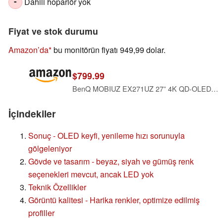
Dahili hoparlör yok
-
Fiyat ve stok durumu
Amazon’da
bu monitörün fiyatı 949,99 dolar.
$799.99
BenQ MOBIUZ EX271UZ 27” 4K QD-OLED 240Hz 0.03ms HDMI 2.1, USB-C 90W Gaming Monitor, 99% DCI-P3, DisplayHDR True Black 400, FreeSync Premium Pro, Remote Controller, 3-Year OLED Burn-in Warranty
İçindekiler
Sonuç - OLED keyfi, yenileme hızı sorunuyla
gölgeleniyor
Gövde ve tasarım - beyaz, siyah ve gümüş renk
seçenekleri mevcut, ancak LED yok
Teknik Özellikler
Görüntü kalitesi - Harika renkler, optimize edilmiş
profiller