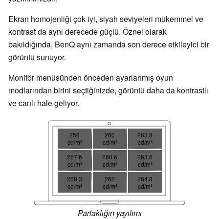
Ekran homojenliği çok iyi, siyah seviyeleri mükemmel ve
kontrast da aynı derecede güçlü. Öznel olarak
bakıldığında, BenQ aynı zamanda son derece etkileyici bir
görüntü sunuyor.
Monitör menüsünden önceden ayarlanmış oyun
modlarından birini seçtiğinizde, görüntü daha da kontrastlı
ve canlı hale geliyor.
259
260
263.8
cd/m²
cd/m²
cd/m²
257.6
260.6
263.6
cd/m²
cd/m²
cd/m²
258.3
262
264.8
cd/m²
cd/m²
cd/m²
Parlaklığın yayılımı