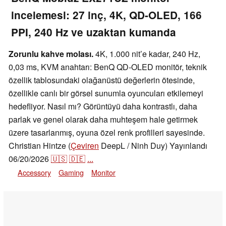
incelemesi: 27 inç, 4K, QD-OLED, 166
PPI, 240 Hz ve uzaktan kumanda
Zorunlu kahve molası.
4K, 1.000 nit’e kadar, 240 Hz,
0,03 ms, KVM anahtarı: BenQ QD-OLED monitör, teknik
özellik tablosundaki olağanüstü değerlerin ötesinde,
özellikle canlı bir görsel sunumla oyuncuları etkilemeyi
hedefliyor. Nasıl mı? Görüntüyü daha kontrastlı, daha
parlak ve genel olarak daha muhteşem hale getirmek
üzere tasarlanmış, oyuna özel renk profilleri sayesinde.
Christian Hintze (
Çeviren
DeepL / Ninh Duy)
Yayınlandı
06/20/2026
🇺🇸
🇩🇪
...
Accessory
Gaming
Monitor