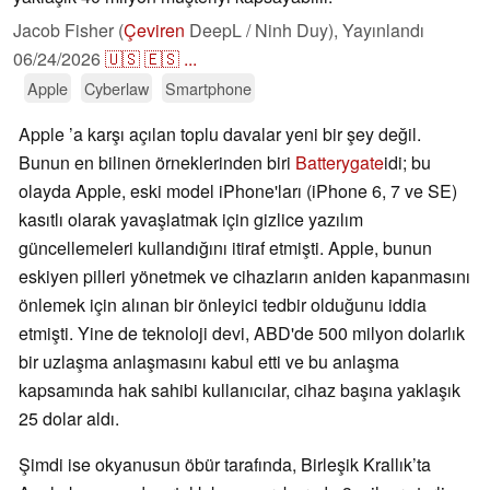
Jacob Fisher (
Çeviren
DeepL / Ninh Duy),
Yayınlandı
06/24/2026
🇺🇸
🇪🇸
...
Apple
Cyberlaw
Smartphone
Apple ’a karşı açılan toplu davalar yeni bir şey değil.
Bunun en bilinen örneklerinden biri
Batterygate
idi; bu
olayda Apple, eski model iPhone'ları (iPhone 6, 7 ve SE)
kasıtlı olarak yavaşlatmak için gizlice yazılım
güncellemeleri kullandığını itiraf etmişti. Apple, bunun
eskiyen pilleri yönetmek ve cihazların aniden kapanmasını
önlemek için alınan bir önleyici tedbir olduğunu iddia
etmişti. Yine de teknoloji devi, ABD'de 500 milyon dolarlık
bir uzlaşma anlaşmasını kabul etti ve bu anlaşma
kapsamında hak sahibi kullanıcılar, cihaz başına yaklaşık
25 dolar aldı.
Şimdi ise okyanusun öbür tarafında, Birleşik Krallık’ta