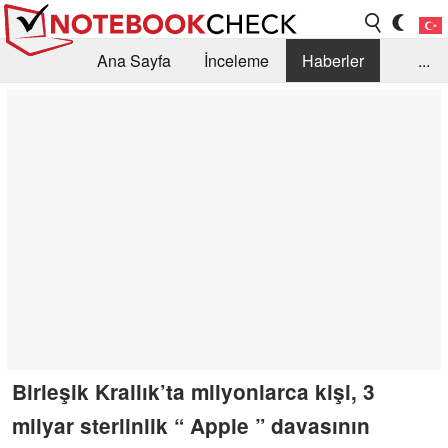
Ana Sayfa
İnceleme
Haberler
...
Öneri /SSS
Kütüphane
Satın Alma Rehberi
Arama
İletişim
Birleşik Krallık’ta milyonlarca kişi, 3
milyar sterlinlik “ Apple ” davasının