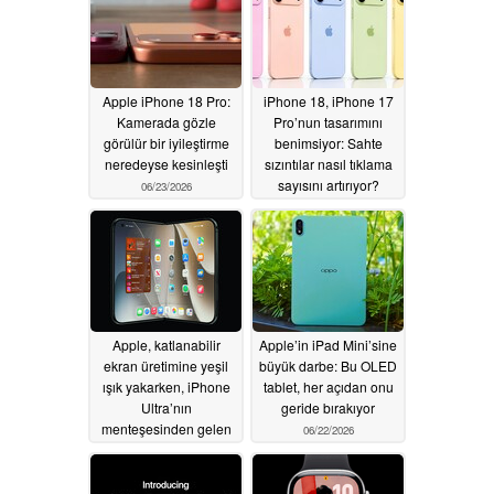
Apple iPhone 18 Pro:
iPhone 18, iPhone 17
Kamerada gözle
Pro’nun tasarımını
görülür bir iyileştirme
benimsiyor: Sahte
neredeyse kesinleşti
sızıntılar nasıl tıklama
sayısını artırıyor?
06/23/2026
06/23/2026
Apple, katlanabilir
Apple’in iPad Mini’sine
ekran üretimine yeşil
büyük darbe: Bu OLED
ışık yakarken, iPhone
tablet, her açıdan onu
Ultra’nın
geride bırakıyor
menteşesinden gelen
06/22/2026
gıcırtı sorunu devam
ediyor
06/23/2026