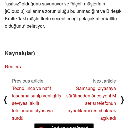
“asılsız” olduğunu savunuyor ve “hiçbir müşterinin
[iCloud’u] kullanma zorunluluğu bulunmadığını ve Birleşik
Krallık’taki müşterilerin seçebileceği pek çok alternatifin
olduğunu” belirtiyor.
Kaynak(lar)
Reuters
Previous article
Next article
Tecno, ince ve hafif
Samsung, piyasaya
tasarıma sahip yeni giriş
sürülmeden önce yeni M
⟨
⟩
seviyesi akıllı
serisi telefonun
telefonunu piyasaya
ayrıntılarını resmi olarak
sürdü
açıkladı
Add as a preferred