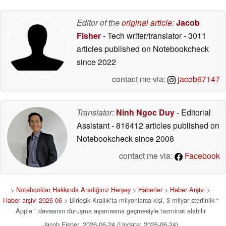
Editor of the
original article
:
Jacob
Fisher
- Tech writer/translator
- 3011
articles published on Notebookcheck
since 2022
contact me via:
jacob67147
Translator:
Ninh Ngoc Duy
- Editorial
Assistant
- 816412 articles published on
Notebookcheck
since 2008
contact me via:
Facebook
>
Notebooklar Hakkında Aradığınız Herşey
>
Haberler
>
Haber Arşivi
>
Haber arşivi 2026 06
> Birleşik Krallık’ta milyonlarca kişi, 3 milyar sterlinlik “
Apple ” davasının duruşma aşamasına geçmesiyle tazminat alabilir
Jacob Fisher, 2026-06-24 (Update: 2026-06-24)