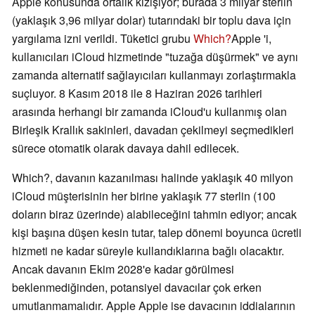
Apple konusunda ortalık kızışıyor; burada 3 milyar sterlin
(yaklaşık 3,96 milyar dolar) tutarındaki bir toplu dava için
yargılama izni verildi. Tüketici grubu
Which?
Apple 'i,
kullanıcıları iCloud hizmetinde "tuzağa düşürmek" ve aynı
zamanda alternatif sağlayıcıları kullanmayı zorlaştırmakla
suçluyor. 8 Kasım 2018 ile 8 Haziran 2026 tarihleri
arasında herhangi bir zamanda iCloud'u kullanmış olan
Birleşik Krallık sakinleri, davadan çekilmeyi seçmedikleri
sürece otomatik olarak davaya dahil edilecek.
Which?, davanın kazanılması halinde yaklaşık 40 milyon
iCloud müşterisinin her birine yaklaşık 77 sterlin (100
doların biraz üzerinde) alabileceğini tahmin ediyor; ancak
kişi başına düşen kesin tutar, talep dönemi boyunca ücretli
hizmeti ne kadar süreyle kullandıklarına bağlı olacaktır.
Ancak davanın Ekim 2028'e kadar görülmesi
beklenmediğinden, potansiyel davacılar çok erken
umutlanmamalıdır. Apple Apple ise davacının iddialarının