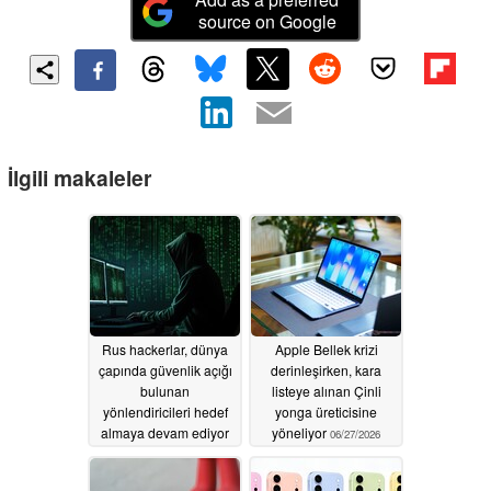
source on Google
İlgili makaleler
Rus hackerlar, dünya
Apple Bellek krizi
çapında güvenlik açığı
derinleşirken, kara
bulunan
listeye alınan Çinli
yönlendiricileri hedef
yonga üreticisine
almaya devam ediyor
yöneliyor
06/27/2026
07/15/2026