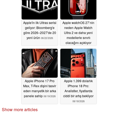
Apple'in ilk Ultras serisi
Apple watchOS 27’nin
geliyor: Bloomberg'e
neden Apple Watch
göre 2026–2027'de 20
Ultra 2 ve daha yeni
yeni ürün
modellerle sınırlı
06/22/2026
olacağını açıklıyor
06/20/2026
Apple iPhone 17 Pro
Apple 1.399 dolarlık
Max, T-Rex dişini tasvir
iPhone 18 Pro:
eden manyetik bir arka
Analistler, fiyatlarda
panele sahip
ciddi bir artış bekliyor
06/19/2026
06/18/2026
Show more articles