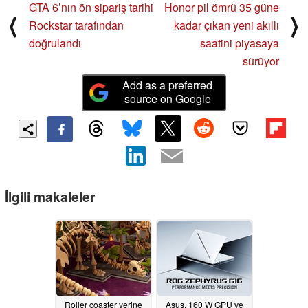
GTA 6’nın ön sipariş tarihi
Honor pil ömrü 35 güne
⟨
⟩
Rockstar tarafından
kadar çıkan yeni akıllı
doğrulandı
saatini piyasaya
sürüyor
Add as a preferred
source on Google
İlgili makaleler
Roller coaster yerine
Asus, 160 W GPU ve