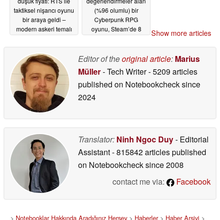
düşük fiyatı: RTS ile
değerlendirmeler alan
taktiksel nişancı oyunu
(%96 olumlu) bir
bir araya geldi –
Cyberpunk RPG
modern askeri temalı
oyunu, Steam’de 8
Show more articles
bu melez oyun,
doların altına düştü
Steam’de 4 doların
06/18/2026
altına düştü
Editor of the
original article
:
Marius
06/18/2026
Müller
- Tech Writer
- 5209 articles
published on Notebookcheck
since
2024
Translator:
Ninh Ngoc Duy
- Editorial
Assistant
- 815842 articles published
on Notebookcheck
since 2008
contact me via:
Facebook
>
Notebooklar Hakkında Aradığınız Herşey
>
Haberler
>
Haber Arşivi
>