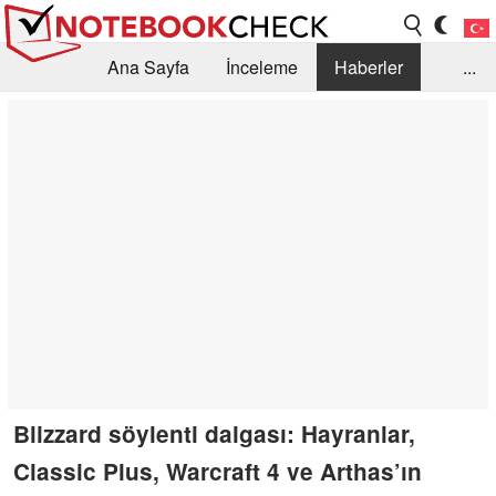
Ana Sayfa
İnceleme
Haberler
...
Öneri /SSS
Kütüphane
Satın Alma Rehberi
Arama
İletişim
Blizzard söylenti dalgası: Hayranlar,
Classic Plus, Warcraft 4 ve Arthas’ın