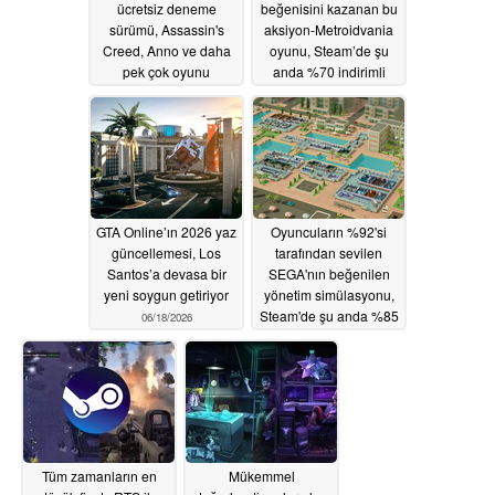
ücretsiz deneme
beğenisini kazanan bu
sürümü, Assassin's
aksiyon-Metroidvania
Creed, Anno ve daha
oyunu, Steam’de şu
pek çok oyunu
anda %70 indirimli
oynamanıza olanak
06/18/2026
tanır
06/18/2026
GTA Online’ın 2026 yaz
Oyuncuların %92'si
güncellemesi, Los
tarafından sevilen
Santos’a devasa bir
SEGA'nın beğenilen
yeni soygun getiriyor
yönetim simülasyonu,
Steam'de şu anda %85
06/18/2026
indirimli
06/18/2026
Tüm zamanların en
Mükemmel