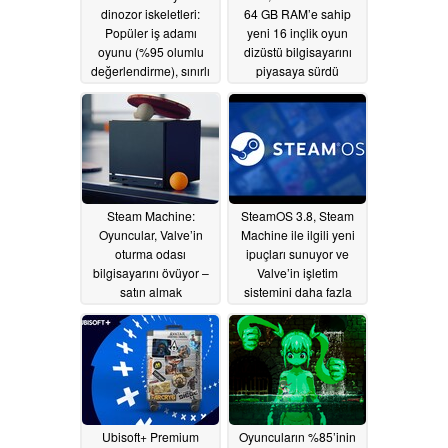
dinozor iskeletleri:
64 GB RAM’e sahip
Popüler iş adamı
yeni 16 inçlik oyun
oyunu (%95 olumlu
dizüstü bilgisayarını
değerlendirme), sınırlı
piyasaya sürdü
bir süre için Steam’de
06/19/2026
ücretsiz oynanabilir
06/19/2026
Steam Machine:
SteamOS 3.8, Steam
Oyuncular, Valve’in
Machine ile ilgili yeni
oturma odası
ipuçları sunuyor ve
bilgisayarını övüyor –
Valve’in işletim
satın almak
sistemini daha fazla
istememelerine
taşınabilir cihaza
rağmen
hazırlıyor
06/18/2026
06/18/2026
Ubisoft+ Premium
Oyuncuların %85’inin