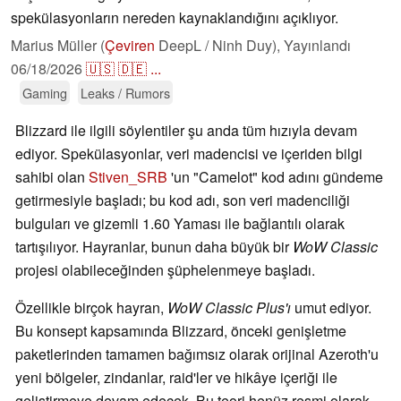
spekülasyonların nereden kaynaklandığını açıklıyor.
Marius Müller (
Çeviren
DeepL / Ninh Duy),
Yayınlandı
06/18/2026
🇺🇸
🇩🇪
...
Gaming
Leaks / Rumors
Blizzard ile ilgili söylentiler şu anda tüm hızıyla devam
ediyor. Spekülasyonlar, veri madencisi ve içeriden bilgi
sahibi olan
Stiven_SRB
'un "Camelot" kod adını gündeme
getirmesiyle başladı; bu kod adı, son veri madenciliği
bulguları ve gizemli 1.60 Yaması ile bağlantılı olarak
tartışılıyor. Hayranlar, bunun daha büyük bir
WoW
Classic
projesi olabileceğinden şüphelenmeye başladı.
Özellikle birçok hayran,
WoW Classic Plus'ı
umut ediyor.
Bu konsept kapsamında Blizzard, önceki genişletme
paketlerinden tamamen bağımsız olarak orijinal Azeroth'u
yeni bölgeler, zindanlar, raid'ler ve hikâye içeriği ile
geliştirmeye devam edecek. Bu teori henüz resmi olarak