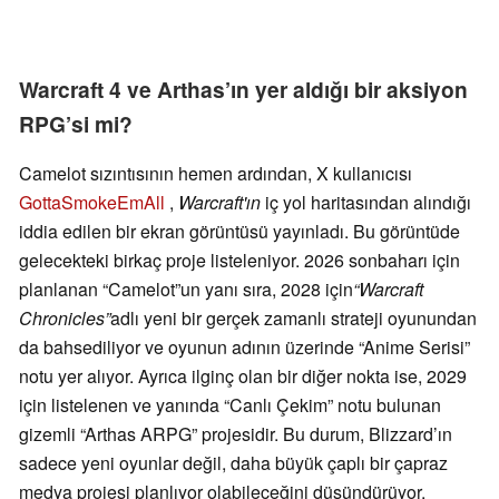
Warcraft 4 ve Arthas’ın yer aldığı bir aksiyon
RPG’si mi?
Camelot sızıntısının hemen ardından, X kullanıcısı
GottaSmokeEmAll
,
Warcraft'ın
iç yol haritasından alındığı
iddia edilen bir ekran görüntüsü yayınladı. Bu görüntüde
gelecekteki birkaç proje listeleniyor. 2026 sonbaharı için
planlanan “Camelot”un yanı sıra, 2028 için
“Warcraft
Chronicles”
adlı yeni bir gerçek zamanlı strateji oyunundan
da bahsediliyor ve oyunun adının üzerinde “Anime Serisi”
notu yer alıyor. Ayrıca ilginç olan bir diğer nokta ise, 2029
için listelenen ve yanında “Canlı Çekim” notu bulunan
gizemli “Arthas ARPG” projesidir. Bu durum, Blizzard’ın
sadece yeni oyunlar değil, daha büyük çaplı bir çapraz
medya projesi planlıyor olabileceğini düşündürüyor.