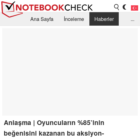
Ana Sayfa
İnceleme
Haberler
...
Öneri /SSS
Kütüphane
Satın Alma Rehberi
Arama
İletişim
Anlaşma | Oyuncuların %85’inin
beğenisini kazanan bu aksiyon-