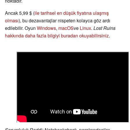
noktadır.
Ancak 5,99 $ (
ile tarihsel en düşük fiyatına ulaşmış
olması
), bu dezavantajlar nispeten kolayca göz ardı
edilebilir. Oyun
Windows
,
macOS
ve
Linux
.
Lost Ruins
hakkında daha fazla bilgiyi buradan okuyabilirsiniz
.
Sorumluluk Reddi: Notebookcheck, perakendeciler