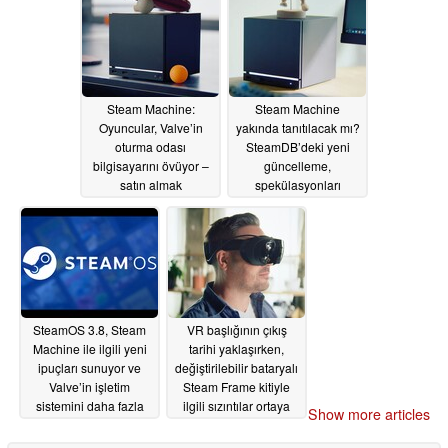
06/18/2026
Steam Machine:
Steam Machine
Oyuncular, Valve’in
yakında tanıtılacak mı?
oturma odası
SteamDB’deki yeni
bilgisayarını övüyor –
güncelleme,
satın almak
spekülasyonları
istememelerine
yeniden alevlendirdi
rağmen
06/18/2026
06/18/2026
SteamOS 3.8, Steam
VR başlığının çıkış
Machine ile ilgili yeni
tarihi yaklaşırken,
ipuçları sunuyor ve
değiştirilebilir bataryalı
Valve’in işletim
Steam Frame kitiyle
sistemini daha fazla
ilgili sızıntılar ortaya
Show more articles
taşınabilir cihaza
çıktı
06/18/2026
hazırlıyor
06/18/2026