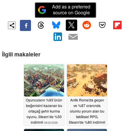
Add as a preferred
source on Google
İlgili makaleler
Oyuncuların %93’ünün
Antik Roma'da geçen
beğenisini kazanan bu
ve %87 oranında
ortaçağ şehir kurma
olumlu yorum alan bu
oyunu, Steam’de %50
taktiksel RPG,
indirimli
Steam'de %80 indirimli
06/22/2026
06/20/2026