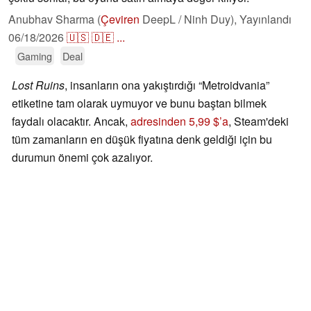
Anubhav Sharma (
Çeviren
DeepL / Ninh Duy),
Yayınlandı
06/18/2026
🇺🇸
🇩🇪
...
Gaming
Deal
Lost Ruins
, insanların ona yakıştırdığı “Metroidvania”
etiketine tam olarak uymuyor ve bunu baştan bilmek
faydalı olacaktır. Ancak,
adresinden 5,99 $’a
, Steam'deki
tüm zamanların en düşük fiyatına denk geldiği için bu
durumun önemi çok azalıyor.