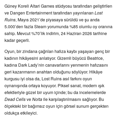
Güney Koreli Altari Games stüdyosu tarafından geliştirilen
ve Dangen Entertainment tarafından yayınlanan
Lost
Ruins
, Mayıs 2021’de piyasaya sürüldü ve şu anda
5.000’den fazla Steam yorumunda %85 olumlu oy oranına
sahip. Mevcut %70’lik indirim, 24 Haziran 2026 tarihine
kadar geçerli.
Oyun, bir zindana çağrılan hafıza kaybı yaşayan genç bir
kadının hikâyesini anlatıyor. Gizemli büyücü Beatrice,
kadına Dark Lady’nin canavarlarını yenmenin hafızasını
geri kazanmanın anahtarı olduğunu söylüyor. Hikâye
kurgusu iyi olsa da, Lost Ruins asıl farkını oyun
oynanışında ortaya koyuyor. Piksel sanat, modern ışık
efektleriyle güzel bir uyum içinde; bu da incelemelerde
Dead Cells
ve
Noita
ile karşılaştırılmasını sağlıyor. Bu
ölçekteki bir bağımsız oyun için görsel sunum gerçekten
oldukça etkileyici.