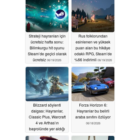
Strateji hayranları için
Rus folklorundan
ücretsiz hafta sonu:
esinlenen ve yüksek
Bilimkurgu hit oyunu
puan alan bu hikâye
Steam’de geçici olarak
odaklı RPG, Steam’de
ücretsiz
%66 indirimli
06/19/2026
06/19/2026
Blizzard söylenti
Forza Horizon 6:
dalgası: Hayranlar,
Hayranlar bu belirli
Classic Plus, Warcraft
araba sınıfını özlüyor
4 ve Arthas’ın
06/18/2026
başrolünde yer aldığı
bir ARPG’yi bekliyor