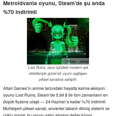
Metroidvania oyunu, Steam’de şu anda
%70 indirimli
ⓘ Steam - edited
Lost Ruins, oyun içindeki modern ışık
efektleriyle güzel bir uyum sağlayan
piksel sanatına sahiptir.
Altari Games’in anime tarzındaki hayatta kalma-aksiyon
oyunu Lost Ruins, Steam’de 5,99 $ ile tüm zamanların en
düşük fiyatına ulaştı — 24 Haziran’a kadar %70 indirimli.
Muhteşem piksel sanatı, envanter tabanlı dövüş sistemi ve
çoklu sonlar, bu oyunu satın almaya değer kılıyor.