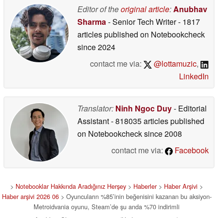
Editor of the
original article
:
Anubhav
Sharma
- Senior Tech Writer
- 1817
articles published on Notebookcheck
since 2024
contact me via:
@lottamuzic
,
LinkedIn
Translator:
Ninh Ngoc Duy
- Editorial
Assistant
- 818035 articles published
on Notebookcheck
since 2008
contact me via:
Facebook
>
Notebooklar Hakkında Aradığınız Herşey
>
Haberler
>
Haber Arşivi
>
Haber arşivi 2026 06
> Oyuncuların %85’inin beğenisini kazanan bu aksiyon-
Metroidvania oyunu, Steam’de şu anda %70 indirimli