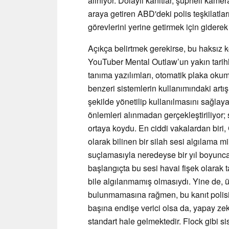
alınıyor. Dolaylı kanıtlar, şüpheli kame
araya getiren ABD'deki polis teşkilatları
görevlerini yerine getirmek için giderek 
Açıkça belirtmek gerekirse, bu haksız 
YouTuber Mental Outlaw’un yakın tarihli
tanıma yazılımları, otomatik plaka okuma
benzeri sistemlerin kullanımındaki artış
şekilde yönetilip kullanılmasını sağla
önlemleri alınmadan gerçekleştiriliyor
ortaya koydu. En ciddi vakalardan biri
olarak bilinen bir silah sesi algılama m
suçlamasıyla neredeyse bir yıl boyunca
başlangıçta bu sesi havai fişek olarak 
bile algılanmamış olmasıydı. Yine de, ü
bulunmamasına rağmen, bu kanıt polisin
başına endişe verici olsa da, yapay ze
standart hale gelmektedir. Flock gibi sis