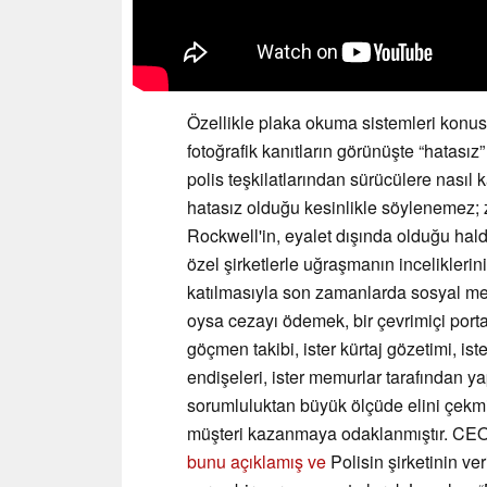
Özellikle plaka okuma sistemleri konu
fotoğrafik kanıtların görünüşte “hatası
polis teşkilatlarından sürücülere nasıl k
hatasız olduğu kesinlikle söylenemez; z
Rockwell'in, eyalet dışında olduğu halde
özel şirketlerle uğraşmanın inceliklerin
katılmasıyla son zamanlarda sosyal me
oysa cezayı ödemek, bir çevrimiçi porta
göçmen takibi, ister kürtaj gözetimi, ister
endişeleri, ister memurlar tarafından yap
sorumluluktan büyük ölçüde elini çekmi
müşteri kazanmaya odaklanmıştır. CEO 
bunu açıklamış ve
Polisin şirketinin ve