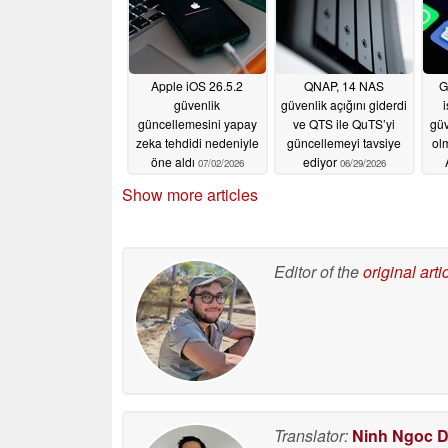
Apple iOS 26.5.2
QNAP, 14 NAS
G
güvenlik
güvenlik açığını giderdi
güncellemesini yapay
ve QTS ile QuTS’yi
güv
zeka tehdidi nedeniyle
güncellemeyi tavsiye
ol
öne aldı
ediyor
07/02/2026
06/29/2026
açı
Show more articles
Editor of the
original arti
Translator:
Ninh Ngoc 