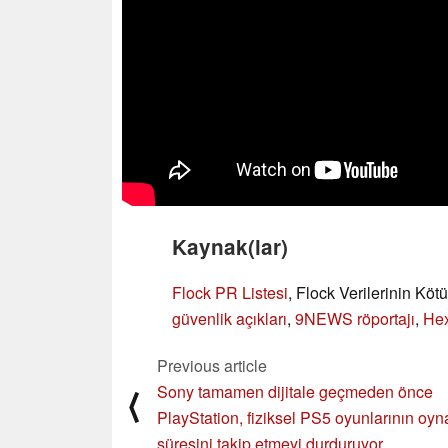
Kaynak(lar)
Flock PR Listesi
, Flock Verilerinin Köt
güvenlik açıkları
,
9NEWS röportajı
,
Hex
Previous article
Sony tamamen dijitale geçmeden önce
⟨
PlayStation, fiziksel PS5 oyunlarının oy
süresini takip etmeyi durduruyor