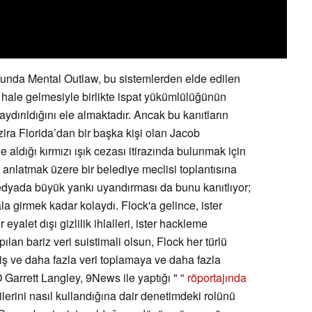
sunda Mental Outlaw, bu sistemlerden elde edilen
z” hale gelmesiyle birlikte ispat yükümlülüğünün
aydırıldığını ele almaktadır. Ancak bu kanıtların
ira Florida’dan bir başka kişi olan Jacob
 aldığı kırmızı ışık cezası itirazında bulunmak için
i anlatmak üzere bir belediye meclisi toplantısına
dyada büyük yankı uyandırması da bunu kanıtlıyor;
la girmek kadar kolaydı. Flock'a gelince, ister
 eyalet dışı gizlilik ihlalleri, ister hackleme
ılan bariz veri suistimali olsun, Flock her türlü
ş ve daha fazla veri toplamaya ve daha fazla
Garrett Langley, 9News ile yaptığı "
" röportajında
rilerini nasıl kullandığına dair denetimdeki rolünü