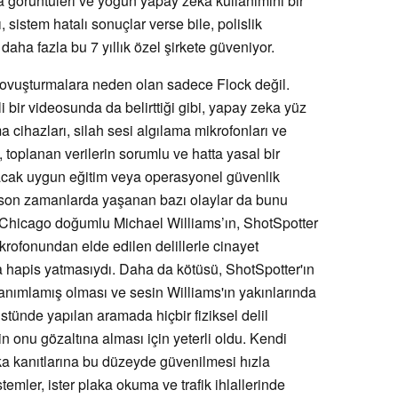
ra görüntüleri ve yoğun yapay zeka kullanımını bir
, sistem hatalı sonuçlar verse bile, polislik
daha fazla bu 7 yıllık özel şirkete güveniyor.
kovuşturmalara neden olan sadece Flock değil.
 bir videosunda da belirttiği gibi, yapay zeka yüz
 cihazları, silah sesi algılama mikrofonları ve
, toplanan verilerin sorumlu ve hatta yasal bir
yacak uygun eğitim veya operasyonel güvenlik
; son zamanlarda yaşanan bazı olaylar da bunu
, Chicago doğumlu Michael Williams’ın, ShotSpotter
ikrofonundan elde edilen delillerle cinayet
 hapis yatmasıydı. Daha da kötüsü, ShotSpotter'ın
tanımlamış olması ve sesin Williams'ın yakınlarında
stünde yapılan aramada hiçbir fiziksel delil
 onu gözaltına alması için yeterli oldu. Kendi
ka kanıtlarına bu düzeyde güvenilmesi hızla
temler, ister plaka okuma ve trafik ihlallerinde