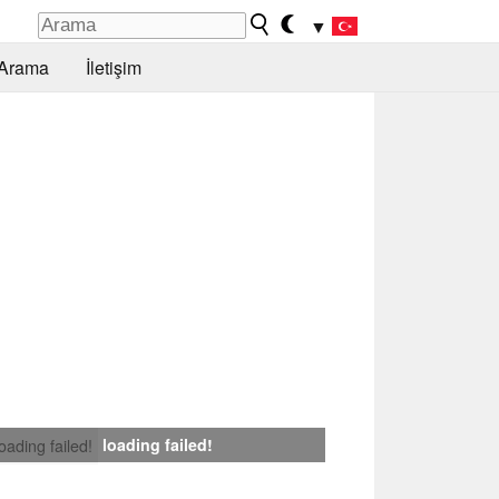
▼
Arama
İletişim
loading failed!
loading failed!