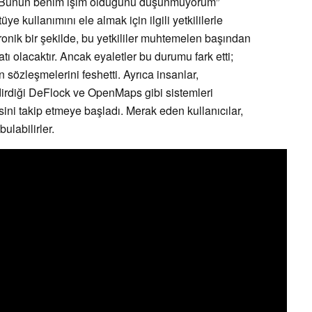
y, “Bunun benim işim olduğunu düşünmüyorum”
üye kullanımını ele almak için ilgili yetkililerle
ironik bir şekilde, bu yetkililer muhtemelen başından
atı olacaktır. Ancak eyaletler bu durumu fark etti;
 sözleşmelerini feshetti. Ayrıca insanlar,
ndirdiği DeFlock ve OpenMaps gibi sistemleri
sini takip etmeye başladı. Merak eden kullanıcılar,
ulabilirler.