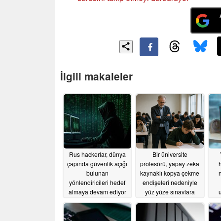
İlgili makaleler
Rus hackerlar, dünya
Bir üniversite
çapında güvenlik açığı
profesörü, yapay zeka
h
bulunan
kaynaklı kopya çekme
n
yönlendiricileri hedef
endişeleri nedeniyle
almaya devam ediyor
yüz yüze sınavlara
u
geçti; puanlar %50
07/15/2026
düştü
07/11/2026