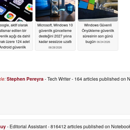
oogle, aktif olarak
Microsoft, Windows 10
Windows Güvenli
istismar edilen bir
güvenlik güncelleme
Önyükleme güvenlik
enlik açığı da dahil
desteğini 2027 yılına
süresinin son günü
mak üzere 124 adet
kadar sessizce uzattı
bugün
06/24/2026
Android güvenlik
06/28/2026
ğını giderdi
06/29/2026
cle
:
Stephen Pereyra
- Tech Writer
- 164 articles published on
Duy
- Editorial Assistant
- 816412 articles published on Notebo