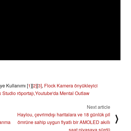
üye Kullanımı [
1
][
2]
[
3]
,
Flock Kamera önyükleyici
 Studio röportajı,
Youtube'da Mental Outlaw
Next article
Haylou, çevrimdışı haritalara ve 18 günlük pil
⟩
nanma
ömrüne sahip uygun fiyatlı bir AMOLED akıllı
saat piyasaya sürdü