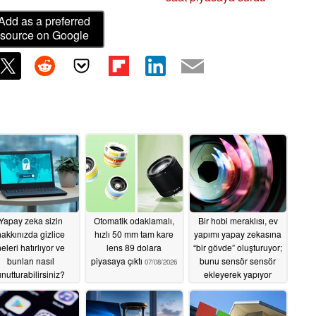
Add as a preferred
source on Google
Yapay zeka sizin
Otomatik odaklamalı,
Bir hobi meraklısı, ev
akkınızda gizlice
hızlı 50 mm tam kare
yapımı yapay zekasına
eleri hatırlıyor ve
lens 89 dolara
“bir gövde” oluşturuyor;
bunları nasıl
piyasaya çıktı
bunu sensör sensör
07/08/2026
nutturabilirsiniz?
ekleyerek yapıyor
07/11/2026
07/07/2026