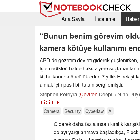
Ana Sayfa
İnceleme
Haberl
“Bunun benim görevim old
kamera kötüye kullanımı end
ABD’de gözetim devleti giderek güçlenirken, iş
işlemedikleri halde haksız yere suçlananların 
ki, bu konuda öncülük eden 7 yıllık Flock şirk
almak için pasif bir tutum sergilemiştir.
Stephen Pereyra (
Çeviren
DeepL / Ninh Duy)
🇺🇸
🇩🇪
...
Camera
Security
Cyberlaw
AI
Giderek daha fazla insan kimlik karışıkl
dolayı yargılanmaya başladıkça, Flock 