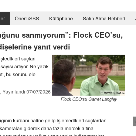
er
Öneri /SSS
Kütüphane
Satın Alma Rehberi
uğunu sanmıyorum”: Flock CEO’su,
işelerine yanıt verdi
ledikleri suçları
sayısı artıyor. Ne yazık
eti, bu sorunu ele
,
Yayınlandı
07/07/2026
ⓘ 9NEWS on YouTube
Flock CEO'su Garret Langley
ığının kurbanı haline gelip işlemedikleri suçlardan
kameraları giderek daha fazla mercek altına