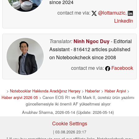
since 2024
contact me via:
@lottamuzic
,
LinkedIn
Translator:
Ninh Ngoc Duy
- Editorial
Assistant
- 816412 articles published
on Notebookcheck
since 2008
contact me via:
Facebook
>
Notebooklar Hakkında Aradığınız Herşey
>
Haberler
>
Haber Arşivi
>
Haber arşivi 2026 05
> Canon EOS R1 ve R5 Mark II, ücretsiz ürün yazılımı
güncellemesiyle iki önemli AF yükseltmesi alıyor
Anubhav Sharma, 2026-05-14 (Update: 2026-05-14)
Cookie Settings
| 03.08.2026 23:17
* If you buy something via one of our affiliate links, Notebookcheck may