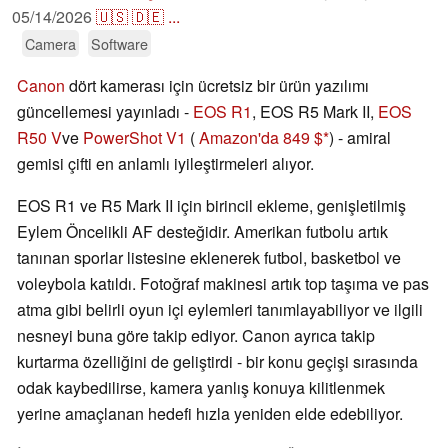
05/14/2026
🇺🇸
🇩🇪
...
Camera
Software
Canon
dört kamerası için ücretsiz bir ürün yazılımı
güncellemesi yayınladı -
EOS R1
, EOS R5 Mark II,
EOS
R50 V
ve
PowerShot V1
(
Amazon'da 849 $
) - amiral
gemisi çifti en anlamlı iyileştirmeleri alıyor.
EOS R1 ve R5 Mark II için birincil ekleme, genişletilmiş
Eylem Öncelikli AF desteğidir. Amerikan futbolu artık
tanınan sporlar listesine eklenerek futbol, basketbol ve
voleybola katıldı. Fotoğraf makinesi artık top taşıma ve pas
atma gibi belirli oyun içi eylemleri tanımlayabiliyor ve ilgili
nesneyi buna göre takip ediyor. Canon ayrıca takip
kurtarma özelliğini de geliştirdi - bir konu geçişi sırasında
odak kaybedilirse, kamera yanlış konuya kilitlenmek
yerine amaçlanan hedefi hızla yeniden elde edebiliyor.