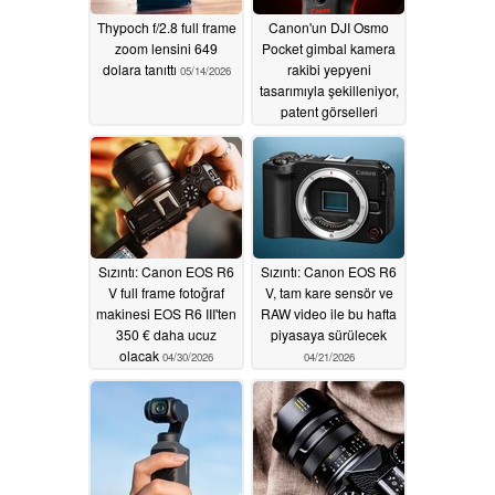
Thypoch f/2.8 full frame
Canon'un DJI Osmo
zoom lensini 649
Pocket gimbal kamera
dolara tanıttı
rakibi yepyeni
05/14/2026
tasarımıyla şekilleniyor,
patent görselleri
doğruluyor
05/01/2026
Sızıntı: Canon EOS R6
Sızıntı: Canon EOS R6
V full frame fotoğraf
V, tam kare sensör ve
makinesi EOS R6 III'ten
RAW video ile bu hafta
350 € daha ucuz
piyasaya sürülecek
olacak
04/30/2026
04/21/2026