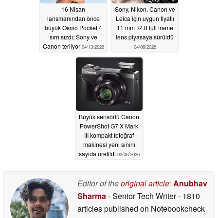
16 Nisan
Sony, Nikon, Canon ve
lansmanından önce
Leica için uygun fiyatlı
büyük Osmo Pocket 4
11 mm f/2.8 full frame
sırrı sızdı; Sony ve
lens piyasaya sürüldü
Canon terliyor
04/13/2026
04/08/2026
Büyük sensörlü Canon
PowerShot G7 X Mark
III kompakt fotoğraf
makinesi yeni sınırlı
sayıda üretildi
02/06/2026
Editor of the
original article
:
Anubhav
Sharma
- Senior Tech Writer
- 1810
articles published on Notebookcheck