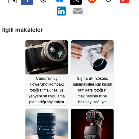
İlgili makaleler
Canon'un üç
Sigma BF: Söküm,
PowerShot kompakt
minimalistler için küçük
fotoğraf makinesi ve
tam kare fotoğraf
yepyeni bir uygulama
makinesinin içine
planladığı söyleniyor
bakmayı sağlıyor
06/02/2026
05/15/2026