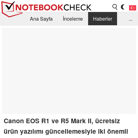
Ana Sayfa
İnceleme
Haberler
...
Öneri /SSS
Kütüphane
Satın Alma Rehberi
Arama
İletişim
Canon EOS R1 ve R5 Mark II, ücretsiz
ürün yazılımı güncellemesiyle iki önemli