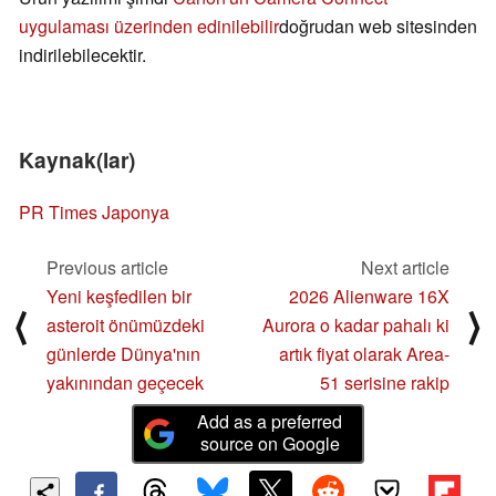
uygulaması üzerinden edinilebilir
doğrudan web sitesinden
indirilebilecektir.
Kaynak(lar)
PR Times Japonya
Previous article
Next article
Yeni keşfedilen bir
2026 Alienware 16X
⟨
⟩
asteroit önümüzdeki
Aurora o kadar pahalı ki
günlerde Dünya'nın
artık fiyat olarak Area-
yakınından geçecek
51 serisine rakip
Add as a preferred
source on Google