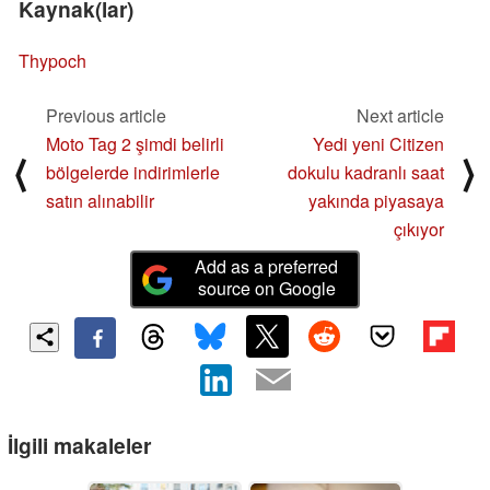
Kaynak(lar)
Thypoch
Previous article
Next article
Moto Tag 2 şimdi belirli
Yedi yeni Citizen
⟨
⟩
bölgelerde indirimlerle
dokulu kadranlı saat
satın alınabilir
yakında piyasaya
çıkıyor
Add as a preferred
source on Google
İlgili makaleler