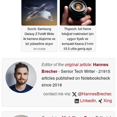
05/13/2026
Sızıntı: Samsung
Thypoch, full frame
Galaxy Z Fold8 Wide
fotoğraf makineleri için
iki kamera düşürme ve
uygun fiyatlı ve
bir yükseltme alıyor
kompakt Ksana 21mm
f/3.5 ultra geniş açılı
05/13/2026
lensini tanıttı
01/15/2026
Editor of the
original article
:
Hannes
Brecher
- Senior Tech Writer
- 21915
articles published on Notebookcheck
since 2018
contact me via:
@HannesBrecher
,
LinkedIn
,
Xing