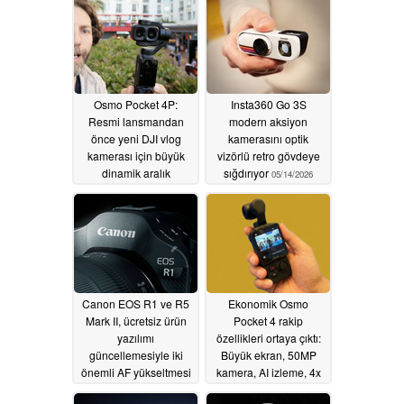
Osmo Pocket 4P:
Insta360 Go 3S
Resmi lansmandan
modern aksiyon
önce yeni DJI vlog
kamerasını optik
kamerası için büyük
vizörlü retro gövdeye
dinamik aralık
sığdırıyor
05/14/2026
yükseltmesi açıklandı
05/16/2026
Canon EOS R1 ve R5
Ekonomik Osmo
Mark II, ücretsiz ürün
Pocket 4 rakip
yazılımı
özellikleri ortaya çıktı:
güncellemesiyle iki
Büyük ekran, 50MP
önemli AF yükseltmesi
kamera, AI izleme, 4x
alıyor
zoom, 64GB depolama
05/14/2026