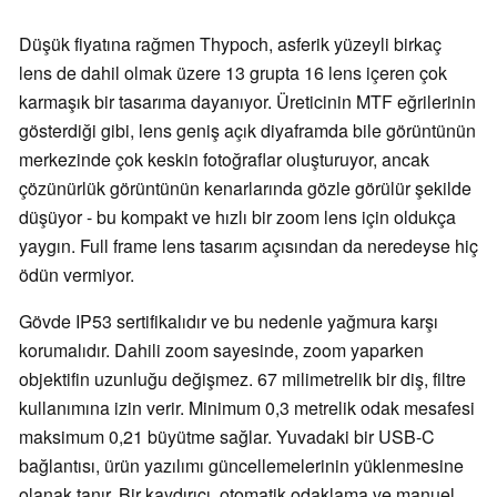
Düşük fiyatına rağmen Thypoch, asferik yüzeyli birkaç
lens de dahil olmak üzere 13 grupta 16 lens içeren çok
karmaşık bir tasarıma dayanıyor. Üreticinin MTF eğrilerinin
gösterdiği gibi, lens geniş açık diyaframda bile görüntünün
merkezinde çok keskin fotoğraflar oluşturuyor, ancak
çözünürlük görüntünün kenarlarında gözle görülür şekilde
düşüyor - bu kompakt ve hızlı bir zoom lens için oldukça
yaygın. Full frame lens tasarım açısından da neredeyse hiç
ödün vermiyor.
Gövde IP53 sertifikalıdır ve bu nedenle yağmura karşı
korumalıdır. Dahili zoom sayesinde, zoom yaparken
objektifin uzunluğu değişmez. 67 milimetrelik bir diş, filtre
kullanımına izin verir. Minimum 0,3 metrelik odak mesafesi
maksimum 0,21 büyütme sağlar. Yuvadaki bir USB-C
bağlantısı, ürün yazılımı güncellemelerinin yüklenmesine
olanak tanır. Bir kaydırıcı, otomatik odaklama ve manuel