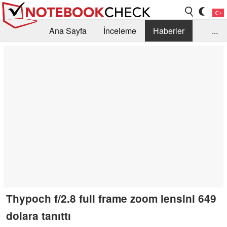
Ana Sayfa
İnceleme
Haberler
...
Öneri /SSS
Kütüphane
Satın Alma Rehberi
Arama
İletişim
Thypoch f/2.8 full frame zoom lensini 649
dolara tanıttı