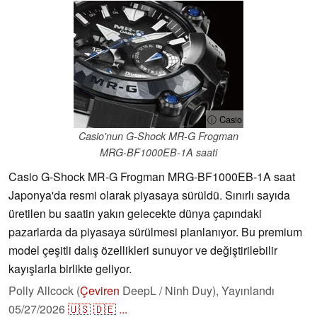
ⓘ Casio
Casio'nun G-Shock MR-G Frogman
MRG-BF1000EB-1A saati
Casio G-Shock MR-G Frogman MRG-BF1000EB-1A saat
Japonya'da resmi olarak piyasaya sürüldü. Sınırlı sayıda
üretilen bu saatin yakın gelecekte dünya çapındaki
pazarlarda da piyasaya sürülmesi planlanıyor. Bu premium
model çeşitli dalış özellikleri sunuyor ve değiştirilebilir
kayışlarla birlikte geliyor.
Polly Allcock (
Çeviren
DeepL / Ninh Duy),
Yayınlandı
05/27/2026
🇺🇸
🇩🇪
...