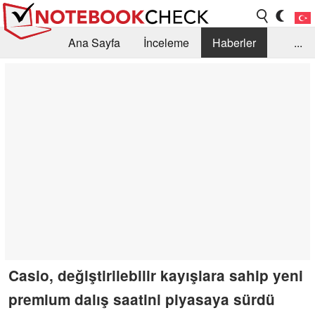
Ana Sayfa
İnceleme
Haberler
...
Öneri /SSS
Kütüphane
Satın Alma Rehberi
Arama
İletişim
Casio, değiştirilebilir kayışlara sahip yeni
premium dalış saatini piyasaya sürdü