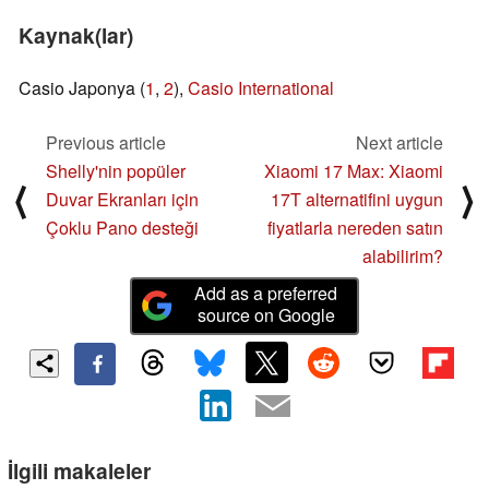
Kaynak(lar)
Casio Japonya (
1
,
2
),
Casio International
Previous article
Next article
Shelly'nin popüler
Xiaomi 17 Max: Xiaomi
⟨
⟩
Duvar Ekranları için
17T alternatifini uygun
Çoklu Pano desteği
fiyatlarla nereden satın
alabilirim?
Add as a preferred
source on Google
İlgili makaleler