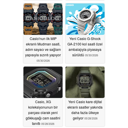
06/01/2026
Casio'nun ilk MIP
Yeni Casio G-Shock
ekranlı Mudman saati,
GA-2100 kol saati özel
adım sayacı ve sağlam
ambalajıyla piyasaya
yapısıyla sızıntı yapıyor
sürüldü
05/30/2026
05/30/2026
Casio, XG
Yeni Casio kare dijital
koleksiyonunun bir
ekranlı saatler yakında
parçası olarak yeni
daha fazla ülkeye
gökkuşağı cam saatini
geliyor
05/28/2026
tanıttı
05/28/2026