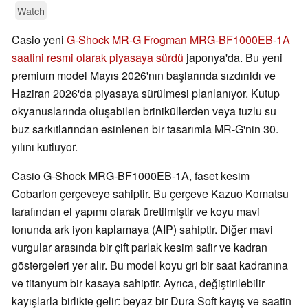
Watch
Casio yeni
G-Shock MR-G Frogman MRG-BF1000EB-1A
saatini resmi olarak piyasaya sürdü
japonya'da. Bu yeni
premium model Mayıs 2026'nın başlarında sızdırıldı ve
Haziran 2026'da piyasaya sürülmesi planlanıyor. Kutup
okyanuslarında oluşabilen briniküllerden veya tuzlu su
buz sarkıtlarından esinlenen bir tasarımla MR-G'nin 30.
yılını kutluyor.
Casio G-Shock MRG-BF1000EB-1A, faset kesim
Cobarion çerçeveye sahiptir. Bu çerçeve Kazuo Komatsu
tarafından el yapımı olarak üretilmiştir ve koyu mavi
tonunda ark iyon kaplamaya (AIP) sahiptir. Diğer mavi
vurgular arasında bir çift parlak kesim safir ve kadran
göstergeleri yer alır. Bu model koyu gri bir saat kadranına
ve titanyum bir kasaya sahiptir. Ayrıca, değiştirilebilir
kayışlarla birlikte gelir: beyaz bir Dura Soft kayış ve saatin