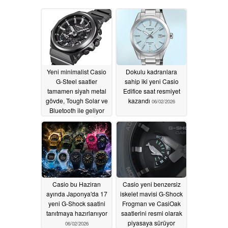
Yeni minimalist Casio
Dokulu kadranlara
G-Steel saatler
sahip iki yeni Casio
tamamen siyah metal
Edifice saat resmiyet
gövde, Tough Solar ve
kazandı
06/02/2026
Bluetooth ile geliyor
06/02/2026
Casio bu Haziran
Casio yeni benzersiz
ayında Japonya'da 17
iskelet mavisi G-Shock
yeni G-Shock saatini
Frogman ve CasiOak
tanıtmaya hazırlanıyor
saatlerini resmi olarak
piyasaya sürüyor
06/02/2026